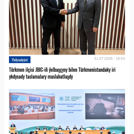
31.07.2026 - 16:53
Ykdysadyýet
Türkmen ilçisi JBIC-iň ýolbaşçysy bilen Türkmenistandaky iri
ykdysady taslamalary maslahatlaşdy