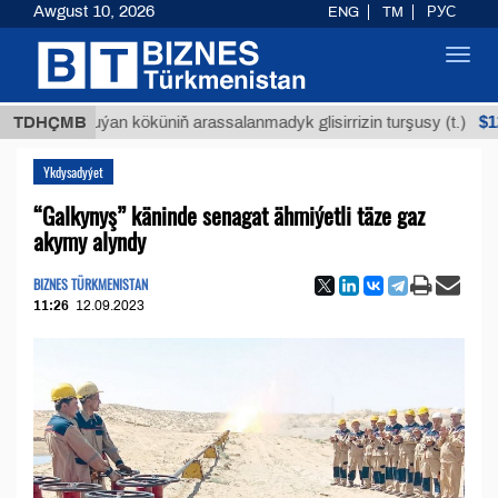
Awgust 10, 2026
ENG
TM
РУС
Toggl
navig
$12935,18
TDHÇMB
Buýan köküniň arassalanmadyk glisirrizin turşusy (t.)
Ykdysadyýet
“Galkynyş” käninde senagat ähmiýetli täze gaz
akymy alyndy
BIZNES TÜRKMENISTAN
11:26
12.09.2023