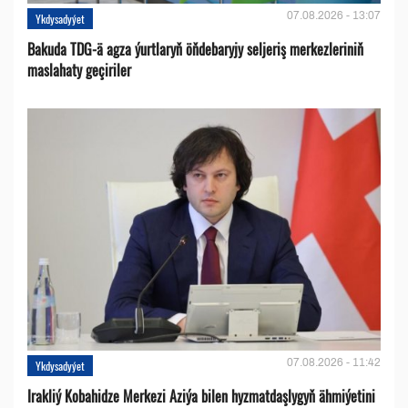
07.08.2026 - 13:07
Ykdysadyýet
Bakuda TDG-ä agza ýurtlaryň öňdebaryjy seljeriş merkezleriniň
maslahaty geçiriler
07.08.2026 - 11:42
Ykdysadyýet
Irakliý Kobahidze Merkezi Aziýa bilen hyzmatdaşlygyň ähmiýetini