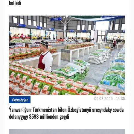
belledi
05.08.2026 - 14:35
Ykdysadyýet
Ýanwar-iýun: Türkmenistan bilen Özbegistanyň arasyndaky söwda
dolanyşygy $598 milliondan geçdi