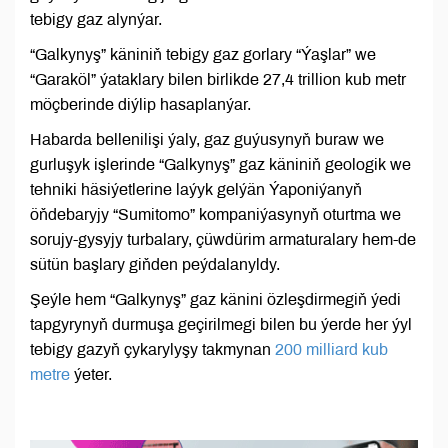
tebigy gaz alynýar.
“Galkynyş” käniniň tebigy gaz gorlary “Ýaşlar” we
“Garaköl” ýataklary bilen birlikde 27,4 trillion kub metr
möçberinde diýlip hasaplanýar.
Habarda bellenilişi ýaly, gaz guýusynyň buraw we
gurluşyk işlerinde “Galkynyş” gaz käniniň geologik we
tehniki häsiýetlerine laýyk gelýän Ýaponiýanyň
öňdebaryjy “Sumitomo” kompaniýasynyň oturtma we
sorujy-gysyjy turbalary, çüwdürim armaturalary hem-de
sütün başlary giňden peýdalanyldy.
Şeýle hem “Galkynyş” gaz känini özleşdirmegiň ýedi
tapgyrynyň durmuşa geçirilmegi bilen bu ýerde her ýyl
tebigy gazyň çykarylyşy takmynan
200 milliard kub
metre
ýeter.