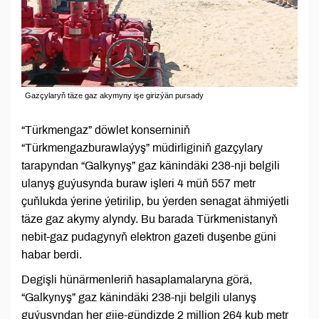
Gazçylaryň täze gaz akymyny işe girizýän pursady
“Türkmengaz” döwlet konserniniň
“Türkmengazburawlaýyş” müdirliginiň gazçylary
tarapyndan “Galkynyş” gaz känindäki 238-nji belgili
ulanyş guýusynda buraw işleri 4 müň 557 metr
çuňlukda ýerine ýetirilip, bu ýerden senagat ähmiýetli
täze gaz akymy alyndy. Bu barada Türkmenistanyň
nebit-gaz pudagynyň elektron gazeti duşenbe güni
habar berdi.
Degişli hünärmenleriň hasaplamalaryna görä,
“Galkynyş” gaz känindäki 238-nji belgili ulanyş
guýusyndan her gije-gündizde 2 million 264 kub metr