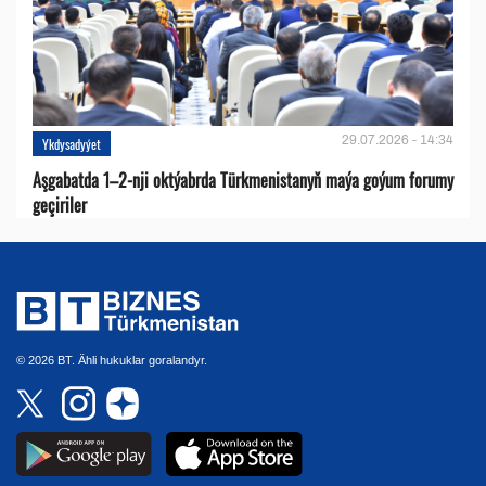
29.07.2026 - 14:34
Ykdysadyýet
Aşgabatda 1–2-nji oktýabrda Türkmenistanyň maýa goýum forumy
geçiriler
© 2026 BT. Ähli hukuklar goralandyr.