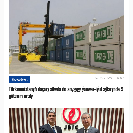
04.08.2026 - 16:57
Ykdysadyýet
Türkmenistanyň daşary söwda dolanyşygy ýanwar-iýul aýlarynda 9
göterim artdy