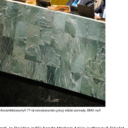
aş Assambleýasynyň 77-nji sessiýasynda çykyş edýän pursady, BMG-nyň