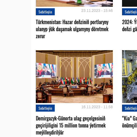
23.11.2023 - 15:46
Sebitleýin
Sebitleý
Türkmenistan: Hazar deňziniň portlaryny
2024: Ý
ulanyp ýük daşamak ulgamyny döretmek
deňzi g
zerur
16.11.2023 - 11:58
Sebitleýin
Sebitleý
Demirgazyk-Günorta ulag geçelgesiniň
“Kia” G
geçirijiligini 15 million tonna ýetirmek
önümçili
meýilleşdirilýär