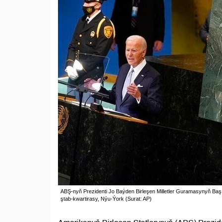
ABŞ-nyň Prezidenti Jo Baýden Birleşen Milletler Guramasynyň B
ştab-kwartirasy, Nýu-Ýork (Surat: AP)