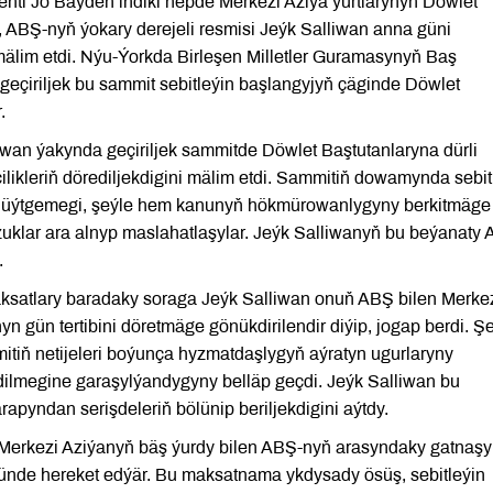
enti Jo Baýden indiki hepde Merkezi Aziýa ýurtlarynyň Döwlet
p, ABŞ-nyň ýokary derejeli resmisi Jeýk Salliwan anna güni
älim etdi. Nýu-Ýorkda Birleşen Milletler Guramasynyň Baş
çiriljek bu sammit sebitleýin başlangyjyň çäginde Döwlet
.
iwan ýakynda geçiriljek sammitde Döwlet Baştutanlaryna dürli
ikleriň dörediljekdigini mälim etdi. Sammitiň dowamynda sebit
 üýtgemegi, şeýle hem kanunyň hökmürowanlygyny berkitmäge
uklar ara alnyp maslahatlaşylar. Jeýk Salliwanyň bu beýanaty 
.
aksatlary baradaky soraga Jeýk Salliwan onuň ABŞ bilen Merke
 gün tertibini döretmäge gönükdirilendir diýip, jogap berdi. Ş
tiň netijeleri boýunça hyzmatdaşlygyň aýratyn ugurlaryny
dilmegine garaşylýandygyny belläp geçdi. Jeýk Salliwan bu
pyndan serişdeleriň bölünip beriljekdigini aýtdy.
, Merkezi Aziýanyň bäş ýurdy bilen ABŞ-nyň arasyndaky gatnaşy
nde hereket edýär. Bu maksatnama ykdysady ösüş, sebitleýin