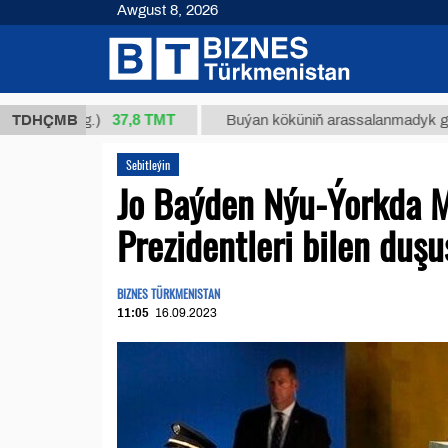
Awgust 8, 2026
37,8 ТМТ
1 (kg.)
TDHÇMB
Buýan köküniň arassalanmadyk glisirrizin t
Sebitleýin
Jo Baýden Nýu-Ýorkda M
Prezidentleri bilen duşu
BIZNES TÜRKMENISTAN
11:05
16.09.2023