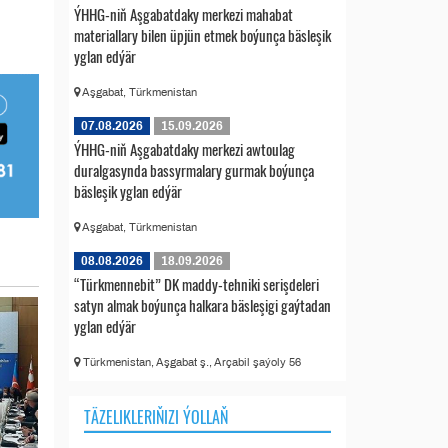
ÝHHG-niň Aşgabatdaky merkezi mahabat
materiallary bilen üpjün etmek boýunça bäsleşik
yglan edýär
Aşgabat, Türkmenistan
07.08.2026
15.09.2026
ÝHHG-niň Aşgabatdaky merkezi awtoulag
duralgasynda bassyrmalary gurmak boýunça
bäsleşik yglan edýär
Aşgabat, Türkmenistan
08.08.2026
18.09.2026
“Türkmennebit” DK maddy-tehniki serişdeleri
satyn almak boýunça halkara bäsleşigi gaýtadan
yglan edýär
Türkmenistan, Aşgabat ş., Arçabil şaýoly 56
TÄZELIKLERIŇIZI ÝOLLAŇ