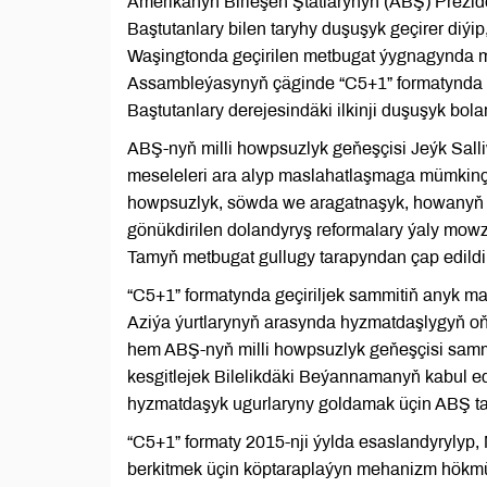
Amerikanyň Birleşen Ştatlarynyň (ABŞ) Prezid
Baştutanlary bilen taryhy duşuşyk geçirer diýi
Waşingtonda geçirilen metbugat ýygnagynda m
Assambleýasynyň çäginde “C5+1” formatynda ge
Baştutanlary derejesindäki ilkinji duşuşyk bolar
ABŞ-nyň milli howpsuzlyk geňeşçisi Jeýk Sall
meseleleri ara alyp maslahatlaşmaga mümkinçil
howpsuzlyk, söwda we aragatnaşyk, howanyň
gönükdirilen dolandyryş reformalary ýaly mowz
Tamyň metbugat gullugy tarapyndan çap edildi
“C5+1” formatynda geçiriljek sammitiň anyk m
Aziýa ýurtlarynyň arasynda hyzmatdaşlygyň oňyn
hem ABŞ-nyň milli howpsuzlyk geňeşçisi sammi
kesgitlejek Bilelikdäki Beýannamanyň kabul e
hyzmatdaşyk ugurlaryny goldamak üçin ABŞ tara
“C5+1” formaty 2015-nji ýylda esaslandyrylyp
berkitmek üçin köptaraplaýyn mehanizm hökmü