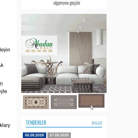
ulgamyna geçýär
leýin
Ak
zi
eýle
TENDERLER
ÄHLISI
klary
06.08.2026
27.08.2026