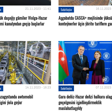
21.11.2023 - 11:41
16.11.2023 
in
Sebitleýin
ük daşaýjy gämiler Wolga-Hazar
Aşgabatda CASCA+ mejlisinde ýüksü
ämi kanalyndan geçip başlarlar
konteýnerler üçin ýörite tariflere ga
14.11.2023 - 16:23
07.11.2023 
in
Sebitleýin
azagystanda awtomobil
Gara deňiz-Hazar deňzi halkara ulag
gini ýola goýar
geçelgesini işjeňleşdirmeklik
maslahatlaşyldy