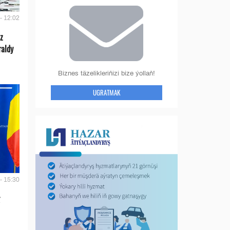
- 12:02
z
raldy
Biznes täzelikleriňizi bize ýollaň!
UGRATMAK
- 15:30