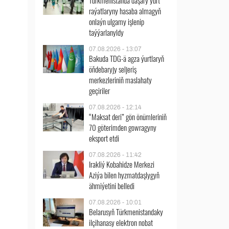
Türkmenistanda daşary ýurt
raýatlaryny hasaba almagyň
onlaýn ulgamy işlenip
taýýarlanyldy
07.08.2026 - 13:07
Bakuda TDG-ä agza ýurtlaryň
öňdebaryjy seljeriş
merkezleriniň maslahaty
geçiriler
07.08.2026 - 12:14
“Maksat deri” gön önümleriniň
70 göterimden gowragyny
eksport etdi
07.08.2026 - 11:42
Irakliý Kobahidze Merkezi
Aziýa bilen hyzmatdaşlygyň
ähmiýetini belledi
07.08.2026 - 10:01
Belarusyň Türkmenistandaky
ilçihanasy elektron nobat