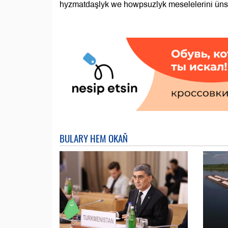
hyzmatdaşlyk we howpsuzlyk meselelerini üns
BULARY HEM OKAŇ