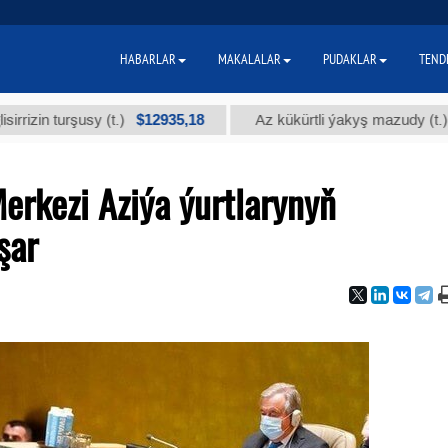
HABARLAR
MAKALALAR
PUDAKLAR
TEND
$12935,18
$300
urşusy (t.)
Az kükürtli ýakyş mazudy (t.)
erkezi Aziýa ýurtlarynyň
şar