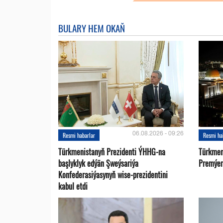
BULARY HEM OKAŇ
06.08.2026 - 09:26
Resmi habarlar
Resmi ha
Türkmenistanyň Prezidenti ÝHHG-na
Türkmen
başlyklyk edýän Şweýsariýa
Premýer-
Konfederasiýasynyň wise-prezidentini
kabul etdi