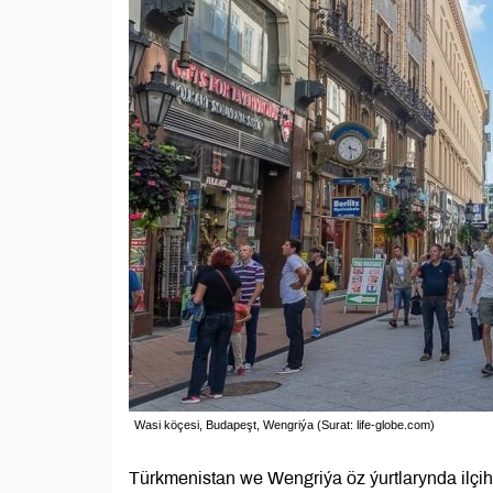
Wasi köçesi, Budapeşt, Wengriýa (Surat: life-globe.com)
Türkmenistan we Wengriýa öz ýurtlarynda ilçi