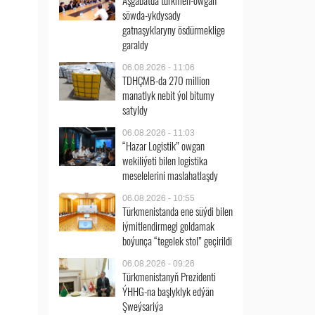
Aşgabatda türkmen-owgan
söwda-ykdysady
gatnaşyklaryny ösdürmeklige
garaldy
06.08.2026 - 11:06
TDHÇMB-da 270 million
manatlyk nebit ýol bitumy
satyldy
06.08.2026 - 11:03
“Hazar Logistik” owgan
wekiliýeti bilen logistika
meselelerini maslahatlaşdy
06.08.2026 - 10:55
Türkmenistanda ene süýdi bilen
iýmitlendirmegi goldamak
boýunça “tegelek stol” geçirildi
06.08.2026 - 09:26
Türkmenistanyň Prezidenti
ÝHHG-na başlyklyk edýän
Şweýsariýa