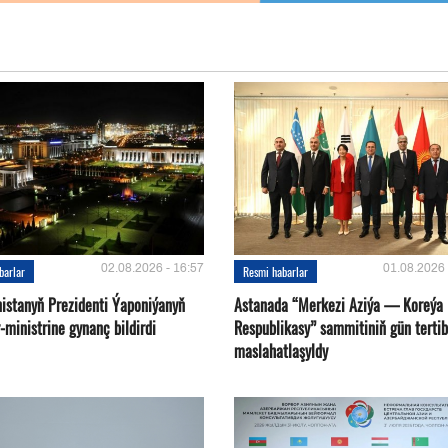
02.08.2026 - 16:57
01.08.2026 
barlar
Resmi habarlar
istanyň Prezidenti Ýaponiýanyň
Astanada “Merkezi Aziýa — Koreýa
ministrine gynanç bildirdi
Respublikasy” sammitiniň gün tertib
maslahatlaşyldy