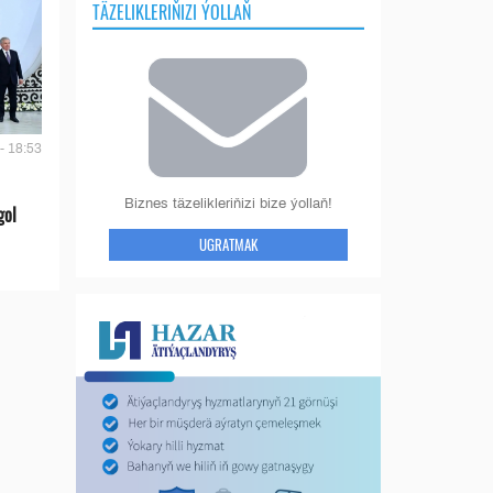
TÄZELIKLERIŇIZI ÝOLLAŇ
- 18:53
Biznes täzelikleriňizi bize ýollaň!
gol
UGRATMAK