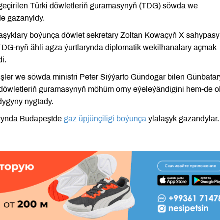
geçirilen Türki döwletleriň guramasynyň (TDG) söwda we
de gazanyldy.
naşyklary boýunça döwlet sekretary Zoltan Kowaçyň X sahypas
DG-nyň ähli agza ýurtlarynda diplomatik wekilhanalary açmak
i.
er we söwda ministri Peter Siýýarto Gündogar bilen Günbatar
döwletleriň guramasynyň möhüm orny eýeleýändigini hem-de o
ygyny nygtady.
aýynda Budapeştde
gaz üpjünçiligi boýunça
ylalaşyk gazandylar