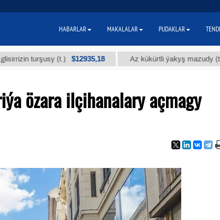
HABARLAR
MAKALALAR
PUDAKLAR
TEND
$12935,18
$300
 turşusy (t.)
Az kükürtli ýakyş mazudy (t.)
ýa özara ilçihanalary açmagy