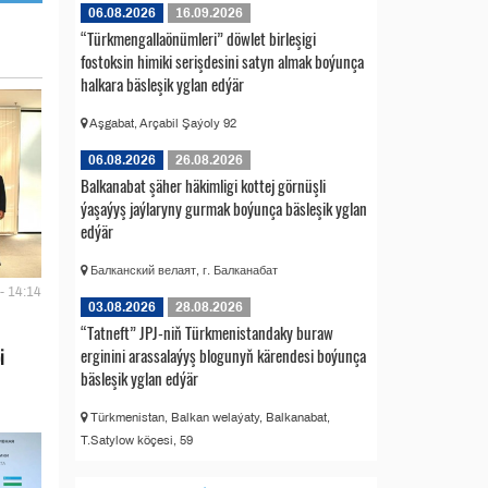
06.08.2026
16.09.2026
“Türkmengallaönümleri” döwlet birleşigi
fostoksin himiki serişdesini satyn almak boýunça
halkara bäsleşik yglan edýär
Aşgabat, Arçabil Şaýoly 92
06.08.2026
26.08.2026
Balkanabat şäher häkimligi kottej görnüşli
ýaşaýyş jaýlaryny gurmak boýunça bäsleşik yglan
edýär
Балканский велаят, г. Балканабат
- 14:14
03.08.2026
28.08.2026
“Tatneft” JPJ-niň Türkmenistandaky buraw
erginini arassalaýyş blogunyň kärendesi boýunça
i
bäsleşik yglan edýär
Türkmenistan, Balkan welaýaty, Balkanabat,
T.Satylow köçesi, 59