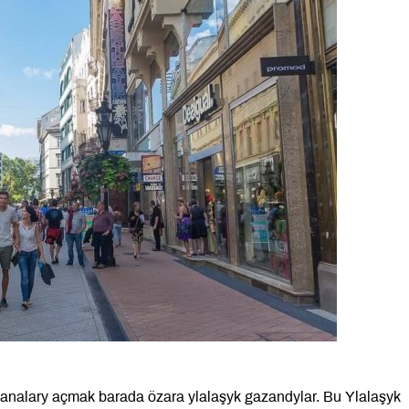
hanalary açmak barada özara ylalaşyk gazandylar. Bu Ylalaşyk