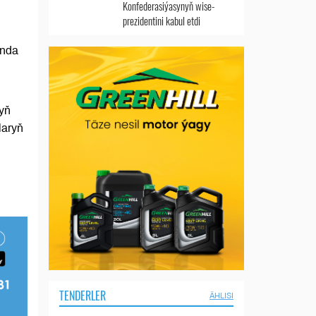
Konfederasiýasynyň wise-
prezidentini kabul etdi
ynda
yň
laryň
.
TENDERLER
ÄHLISI