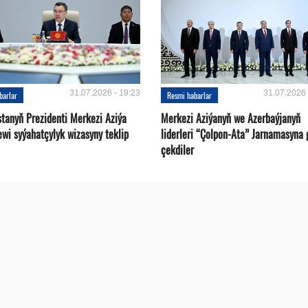
31.07.2026 - 19:23
31.07.2026 
barlar
Resmi habarlar
stanyň Prezidenti Merkezi Aziýa
Merkezi Aziýanyň we Azerbaýjanyň
ewi syýahatçylyk wizasyny teklip
liderleri “Çolpon-Ata” Jarnamasyna 
çekdiler