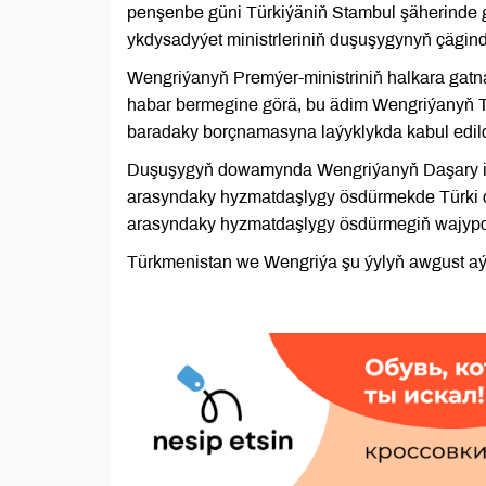
penşenbe güni Türkiýäniň Stambul şäherinde 
ykdysadyýet ministrleriniň duşuşygynyň çägin
Wengriýanyň Premýer-ministriniň halkara gat
habar bermegine görä, bu ädim Wengriýanyň T
baradaky borçnamasyna laýyklykda kabul edild
Duşuşygyň dowamynda Wengriýanyň Daşary işl
arasyndaky hyzmatdaşlygy ösdürmekde Türki 
arasyndaky hyzmatdaşlygy ösdürmegiň wajypd
Türkmenistan we Wengriýa şu ýylyň awgust 