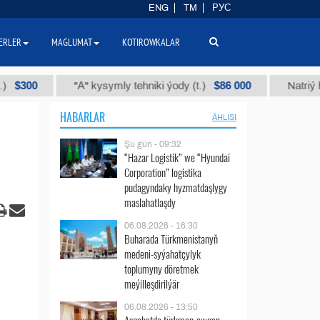
ENG
TM
РУС
ERLER
MAGLUMAT
KOTIROWKALAR
$86 000
"А" kysymly tehniki ýody (t.)
Natriý hlorly (n
HABARLAR
ÄHLISI
Şu gün - 09:32
“Hazar Logistik” we “Hyundai
Corporation” logistika
pudagyndaky hyzmatdaşlygy
maslahatlaşdy
06.08.2026 - 16:30
Buharada Türkmenistanyň
medeni-syýahatçylyk
toplumyny döretmek
meýilleşdirilýär
06.08.2026 - 13:50