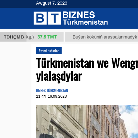
Awgust 7, 2026
37,8 ТМТ
4/1 (kg.)
TDHÇMB
Buýan köküniň arassalanmadyk glisirrizin
Resmi habarlar
Türkmenistan we Wengri
ylalaşdylar
BIZNES TÜRKMENISTAN
11:44
16.09.2023