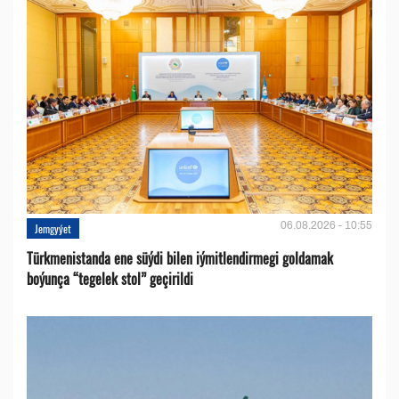
06.08.2026 - 10:55
Jemgyýet
Türkmenistanda ene süýdi bilen iýmitlendirmegi goldamak
boýunça “tegelek stol” geçirildi