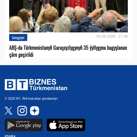
04.08.2026 - 17:38
Jemgyýet
ABŞ-da Türkmenistanyň Garaşsyzlygynyň 35 ýyllygyna bagyşlanan
çäre geçirildi
© 2026 BT. Ähli hukuklar goralandyr.
EDARA