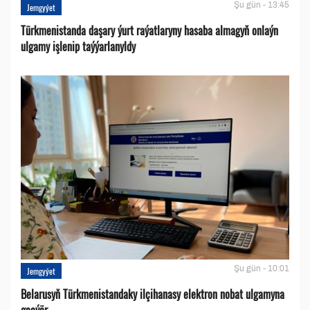
Şu gün - 13:45
Jemgyýet
Türkmenistanda daşary ýurt raýatlaryny hasaba almagyň onlaýn
ulgamy işlenip taýýarlanyldy
Şu gün - 10:01
Jemgyýet
Belarusyň Türkmenistandaky ilçihanasy elektron nobat ulgamyna
geçýär