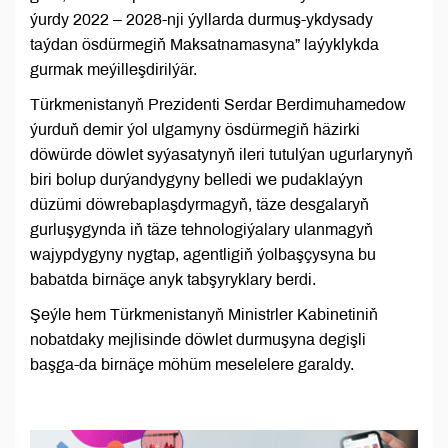
ýurdy 2022 – 2028-nji ýyllarda durmuş-ykdysady
taýdan ösdürmegiň Maksatnamasyna” laýyklykda
gurmak meýilleşdirilýär.
Türkmenistanyň Prezidenti Serdar Berdimuhamedow
ýurduň demir ýol ulgamyny ösdürmegiň häzirki
döwürde döwlet syýasatynyň ileri tutulýan ugurlarynyň
biri bolup durýandygyny belledi we pudaklaýyn
düzümi döwrebaplaşdyrmagyň, täze desgalaryň
gurluşygynda iň täze tehnologiýalary ulanmagyň
wajypdygyny nygtap, agentligiň ýolbaşçysyna bu
babatda birnäçe anyk tabşyryklary berdi.
Şeýle hem Türkmenistanyň Ministrler Kabinetiniň
nobatdaky mejlisinde döwlet durmuşyna degişli
başga-da birnäçe möhüm meselelere garaldy.