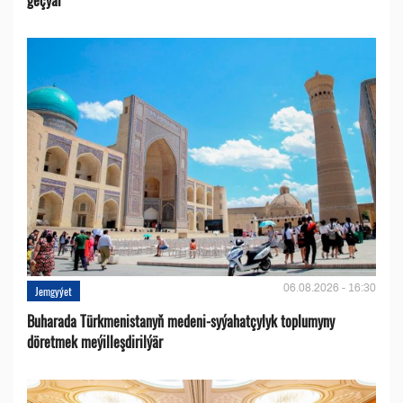
06.08.2026 - 16:30
Jemgyýet
Buharada Türkmenistanyň medeni-syýahatçylyk toplumyny
döretmek meýilleşdirilýär