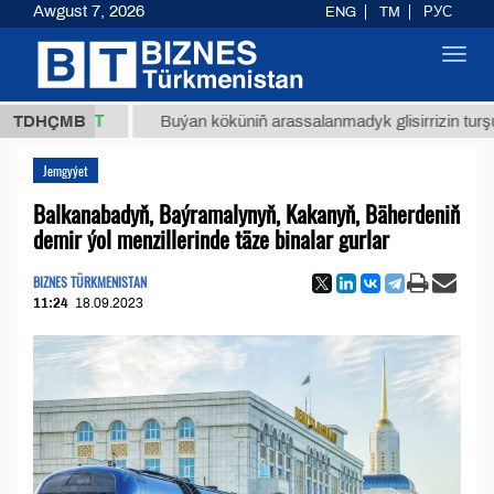
Awgust 7, 2026
ENG
TM
РУС
Toggl
navig
,8 ТМТ
TDHÇMB
Buýan köküniň arassalanmadyk glisirrizin turşusy (t.)
Jemgyýet
Balkanabadyň, Baýramalynyň, Kakanyň, Bäherdeniň
demir ýol menzillerinde täze binalar gurlar
BIZNES TÜRKMENISTAN
11:24
18.09.2023