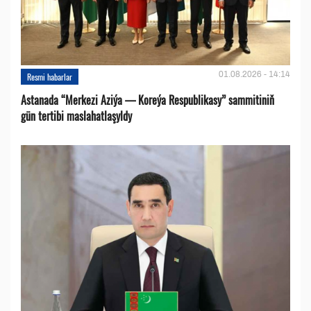
01.08.2026 - 14:14
Resmi habarlar
Astanada “Merkezi Aziýa — Koreýa Respublikasy” sammitiniň
gün tertibi maslahatlaşyldy