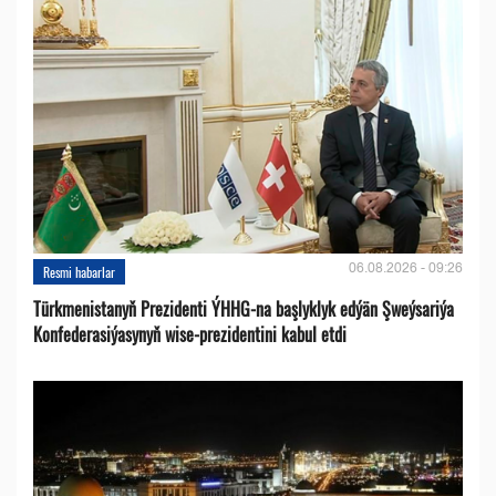
06.08.2026 - 09:26
Resmi habarlar
Türkmenistanyň Prezidenti ÝHHG-na başlyklyk edýän Şweýsariýa
Konfederasiýasynyň wise-prezidentini kabul etdi