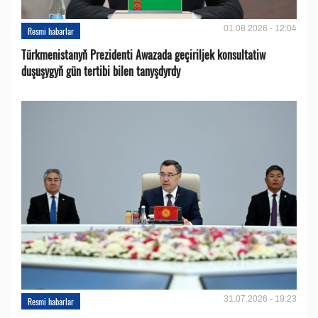
01.08.2026 - 12:04
Resmi habarlar
Türkmenistanyň Prezidenti Awazada geçiriljek konsultatiw
duşuşygyň gün tertibi bilen tanyşdyrdy
31.07.2026 - 19:23
Resmi habarlar