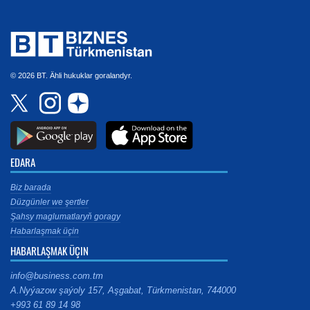
© 2026 BT. Ähli hukuklar goralandyr.
EDARA
Biz barada
Düzgünler we şertler
Şahsy maglumatlaryň goragy
Habarlaşmak üçin
HABARLAŞMAK ÜÇIN
info@business.com.tm
A.Nyýazow şaýoly 157, Aşgabat, Türkmenistan, 744000
+993 61 89 14 98