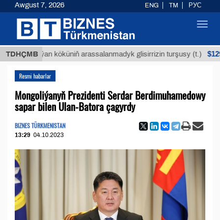
Awgust 7, 2026
ENG
TM
РУС
Toggl
navig
$12935,18
TDHÇMB
Buýan köküniň arassalanmadyk glisirrizin turşusy (t.)
Resmi habarlar
Mongoliýanyň Prezidenti Serdar Berdimuhamedowy
sapar bilen Ulan-Batora çagyrdy
BIZNES TÜRKMENISTAN
13:29
04.10.2023