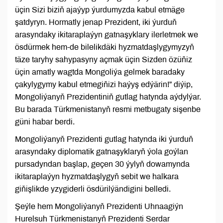
üçin Sizi biziň ajaýyp ýurdumyzda kabul etmäge
şatdyryn. Hormatly jenap Prezident, iki ýurduň
arasyndaky ikitaraplaýyn gatnaşyklary ilerletmek we
ösdürmek hem-de bilelikdäki hyzmatdaşlygymyzyň
täze taryhy sahypasyny açmak üçin Sizden özüňiz
üçin amatly wagtda Mongoliýa gelmek baradaky
çakylygymy kabul etmegiňizi haýyş edýärin!” diýip,
Mongoliýanyň Prezidentiniň gutlag hatynda aýdylýar.
Bu barada Türkmenistanyň resmi metbugaty sişenbe
güni habar berdi.
Mongoliýanyň Prezidenti gutlag hatynda iki ýurduň
arasyndaky diplomatik gatnaşyklaryň ýola goýlan
pursadyndan başlap, geçen 30 ýylyň dowamynda
ikitaraplaýyn hyzmatdaşlygyň sebit we halkara
giňişlikde yzygiderli ösdürilýändigini belledi.
Şeýle hem Mongoliýanyň Prezidenti Uhnaagiýn
Hurelsuh Türkmenistanyň Prezidenti Serdar