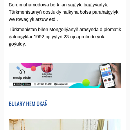
Berdimuhamedowa berk jan saglyk, bagtyýarlyk,
Türkmenistanyň dostlukly halkyna bolsa parahatçylyk
we rowaçlyk arzuw etdi.
Türkmenistan bilen Mongoliýanyň arasynda diplomatik
gatnaşyklar 1992-nji ýylyň 23-nji aprelinde ýola
goýuldy.
BULARY HEM OKAŇ