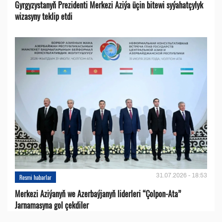
Gyrgyzystanyň Prezidenti Merkezi Aziýa üçin bitewi syýahatçylyk
wizasyny teklip etdi
31.07.2026 - 18:53
Resmi habarlar
Merkezi Aziýanyň we Azerbaýjanyň liderleri “Çolpon-Ata”
Jarnamasyna gol çekdiler