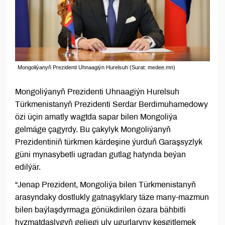
Mongoliýanyň Prezidenti Uhnaagiýn Hurelsuh (Surat: medee.mn)
Mongoliýanyň Prezidenti Uhnaagiýn Hurelsuh
Türkmenistanyň Prezidenti Serdar Berdimuhamedowy
özi üçin amatly wagtda sapar bilen Mongoliýa
gelmäge çagyrdy. Bu çakylyk Mongoliýanyň
Prezidentiniň türkmen kärdeşine ýurduň Garaşsyzlyk
güni mynasybetli ugradan gutlag hatynda beýan
edilýär.
“Jenap Prezident, Mongoliýa bilen Türkmenistanyň
arasyndaky dostlukly gatnaşyklary täze many-mazmun
bilen baýlaşdyrmaga gönükdirilen özara bähbitli
hyzmatdaşlygyň geljegi uly ugurlaryny kesgitlemek