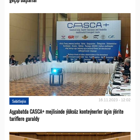
16.11.2023 - 12:02
Sebitleýin
Aşgabatda CASCA+ mejlisinde ýüksüz konteýnerler üçin ýörite
tariflere garaldy