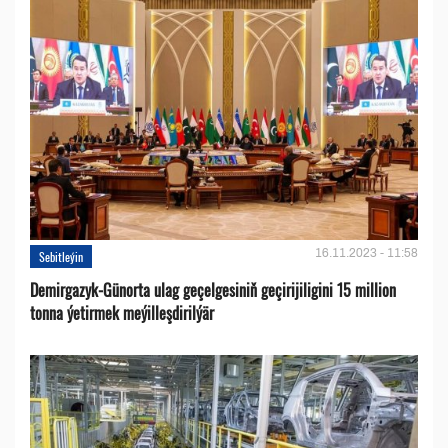
16.11.2023 - 11:58
Sebitleýin
Demirgazyk-Günorta ulag geçelgesiniň geçirijiligini 15 million
tonna ýetirmek meýilleşdirilýär