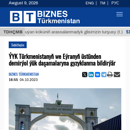
Awgust 9, 2026
ENG
TM
РУС
Toggl
navig
$12935,1
TDHÇMB
Buýan köküniň arassalanmadyk glisirrizin turşusy (t.)
Sebitleýin
ÝYK Türkmenistanyň we Eýranyň üstünden
demirýol ýük daşamalaryna gyzyklanma bildirýär
BIZNES TÜRKMENISTAN
16:55
04.10.2023