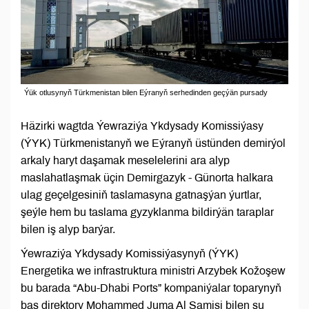
Ýük otlusynyň Türkmenistan bilen Eýranyň serhedinden geçýän pursady
Häzirki wagtda Ýewraziýa Ykdysady Komissiýasy
(ÝYK) Türkmenistanyň we Eýranyň üstünden demirýol
arkaly haryt daşamak meselelerini ara alyp
maslahatlaşmak üçin Demirgazyk - Günorta halkara
ulag geçelgesiniň taslamasyna gatnaşýan ýurtlar,
şeýle hem bu taslama gyzyklanma bildirýän taraplar
bilen iş alyp barýar.
Ýewraziýa Ykdysady Komissiýasynyň (ÝYK)
Energetika we infrastruktura ministri Arzybek Kožoşew
bu barada “Abu-Dhabi Ports” kompaniýalar toparynyň
baş direktory Mohammed Juma Al Şamisi bilen şu