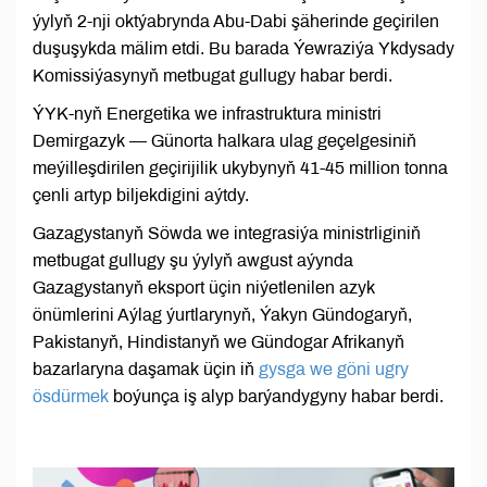
ýylyň 2-nji oktýabrynda Abu-Dabi şäherinde geçirilen
duşuşykda mälim etdi. Bu barada Ýewraziýa Ykdysady
Komissiýasynyň metbugat gullugy habar berdi.
ÝYK-nyň Energetika we infrastruktura ministri
Demirgazyk — Günorta halkara ulag geçelgesiniň
meýilleşdirilen geçirijilik ukybynyň 41-45 million tonna
çenli artyp biljekdigini aýtdy.
Gazagystanyň Söwda we integrasiýa ministrliginiň
metbugat gullugy şu ýylyň awgust aýynda
Gazagystanyň eksport üçin niýetlenilen azyk
önümlerini Aýlag ýurtlarynyň, Ýakyn Gündogaryň,
Pakistanyň, Hindistanyň we Gündogar Afrikanyň
bazarlaryna daşamak üçin iň
gysga we göni ugry
ösdürmek
boýunça iş alyp barýandygyny habar berdi.