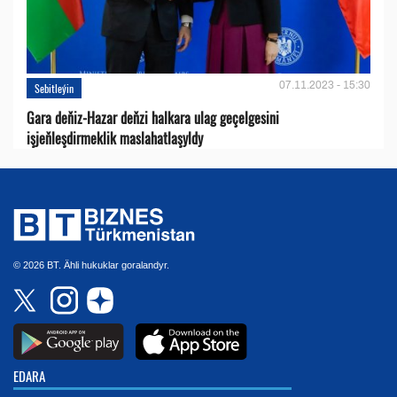
07.11.2023 - 15:30
Sebitleýin
Gara deňiz-Hazar deňzi halkara ulag geçelgesini
işjeňleşdirmeklik maslahatlaşyldy
© 2026 BT. Ähli hukuklar goralandyr.
EDARA