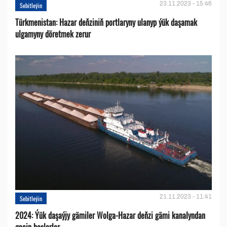
23.11.2023 - 15:46
Sebitleýin
Türkmenistan: Hazar deňziniň portlaryny ulanyp ýük daşamak
ulgamyny döretmek zerur
21.11.2023 - 11:41
Sebitleýin
2024: Ýük daşaýjy gämiler Wolga-Hazar deňzi gämi kanalyndan
geçip başlarlar