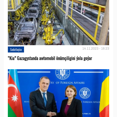
14.11.2023 - 16:23
Sebitleýin
“Kia” Gazagystanda awtomobil önümçiligini ýola goýar