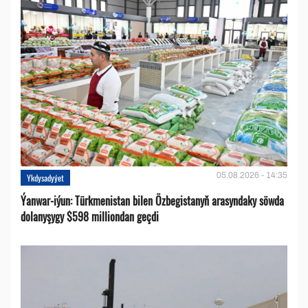
05.08.2026 - 14:35
Ykdysadyýet
Ýanwar-iýun: Türkmenistan bilen Özbegistanyň arasyndaky söwda
dolanyşygy $598 milliondan geçdi