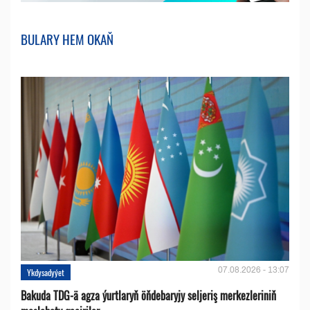
BULARY HEM OKAŇ
07.08.2026 - 13:07
Ykdysadyýet
Bakuda TDG-ä agza ýurtlaryň öňdebaryjy seljeriş merkezleriniň