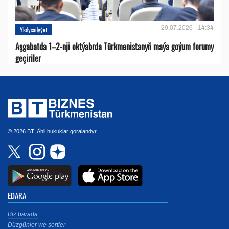
29.07.2026 - 14:34
Ykdysadyýet
Aşgabatda 1–2-nji oktýabrda Türkmenistanyň maýa goýum forumy
geçiriler
© 2026 BT. Ähli hukuklar goralandyr.
EDARA
Biz barada
Düzgünler we şertler