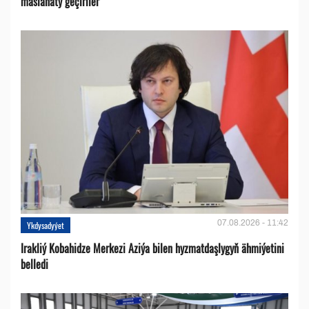
maslahaty geçiriler
07.08.2026 - 11:42
Ykdysadyýet
Irakliý Kobahidze Merkezi Aziýa bilen hyzmatdaşlygyň ähmiýetini
belledi