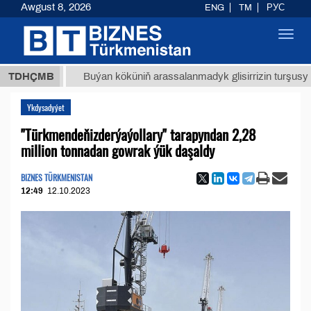
Awgust 8, 2026
ENG
TM
РУС
Toggl
navig
ТМТ
$1
TDHÇMB
Buýan köküniň arassalanmadyk glisirrizin turşusy (t.)
Ykdysadyýet
"Türkmendeňizderýaýollary" tarapyndan 2,28
million tonnadan gowrak ýük daşaldy
BIZNES TÜRKMENISTAN
12:49
12.10.2023