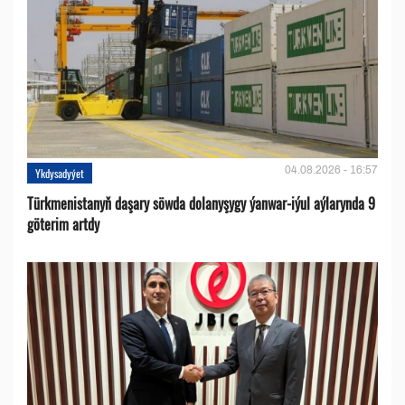
04.08.2026 - 16:57
Ykdysadyýet
Türkmenistanyň daşary söwda dolanyşygy ýanwar-iýul aýlarynda 9
göterim artdy