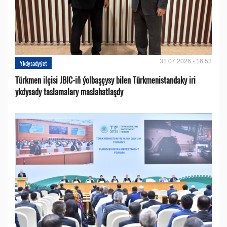
31.07.2026 - 16:53
Ykdysadyýet
Türkmen ilçisi JBIC-iň ýolbaşçysy bilen Türkmenistandaky iri
ykdysady taslamalary maslahatlaşdy