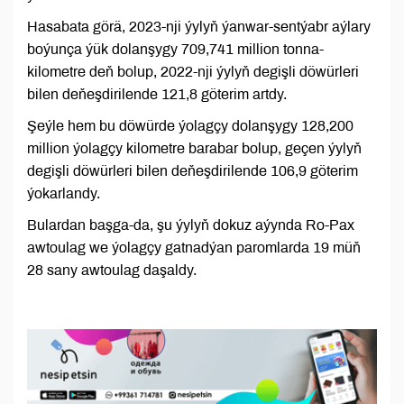
Hasabata görä, 2023-nji ýylyň ýanwar-sentýabr aýlary
boýunça ýük dolanşygy 709,741 million tonna-
kilometre deň bolup, 2022-nji ýylyň degişli döwürleri
bilen deňeşdirilende 121,8 göterim artdy.
Şeýle hem bu döwürde ýolagçy dolanşygy 128,200
million ýolagçy kilometre barabar bolup, geçen ýylyň
degişli döwürleri bilen deňeşdirilende 106,9 göterim
ýokarlandy.
Bulardan başga-da, şu ýylyň dokuz aýynda Ro-Pax
awtoulag we ýolagçy gatnadýan paromlarda 19 müň
28 sany awtoulag daşaldy.