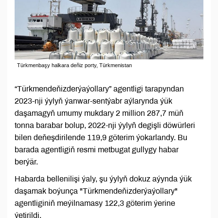
Türkmenbaşy halkara deňiz porty, Türkmenistan
“Türkmendeňizderýaýollary” agentligi tarapyndan
2023-nji ýylyň ýanwar-sentýabr aýlarynda ýük
daşamagyň umumy mukdary 2 million 287,7 müň
tonna barabar bolup, 2022-nji ýylyň degişli döwürleri
bilen deňeşdirilende 119,9 göterim ýokarlandy. Bu
barada agentligiň resmi metbugat gullygy habar
berýär.
Habarda bellenilişi ýaly, şu ýylyň dokuz aýynda ýük
daşamak boýunça "Türkmendeňizderýaýollary"
agentliginiň meýilnamasy 122,3 göterim ýerine
ýetirildi.