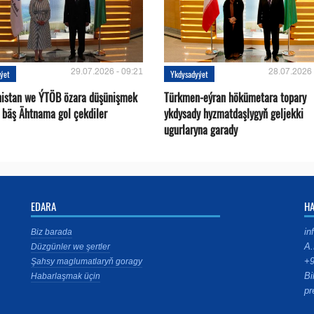
29.07.2026 - 09:21
28.07.2026 
ýet
Ykdysadyýet
istan we ÝTÖB özara düşünişmek
Türkmen-eýran hökümetara topary
 bäş Ähtnama gol çekdiler
ykdysady hyzmatdaşlygyň geljekki
ugurlaryna garady
EDARA
H
in
Biz barada
A.
Düzgünler we şertler
+9
Şahsy maglumatlaryň goragy
Bi
Habarlaşmak üçin
pr