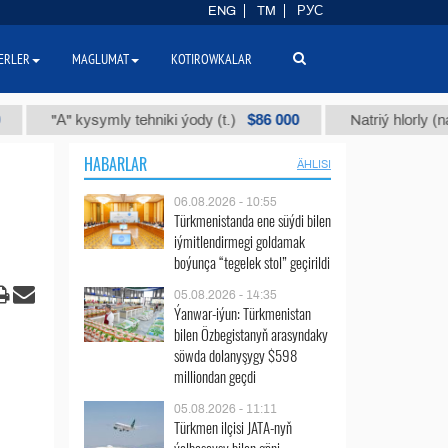
ENG
TM
РУС
ERLER
MAGLUMAT
KOTIROWKALAR
$86 000
А" kysymly tehniki ýody (t.)
Natriý hlorly (nahar duzy
HABARLAR
ÄHLISI
06.08.2026 - 10:55
Türkmenistanda ene süýdi bilen
iýmitlendirmegi goldamak
boýunça “tegelek stol” geçirildi
05.08.2026 - 14:35
Ýanwar-iýun: Türkmenistan
bilen Özbegistanyň arasyndaky
söwda dolanyşygy $598
milliondan geçdi
05.08.2026 - 11:11
Türkmen ilçisi JATA-nyň