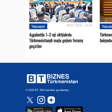
29.07.2026 - 14:34
Ykdysadyýet
Ykdysady
Aşgabatda 1–2-nji oktýabrda
Türkmen
Türkmenistanyň maýa goýum forumy
hakynda
geçiriler
© 2026 BT. Ähli hukuklar goralandyr.