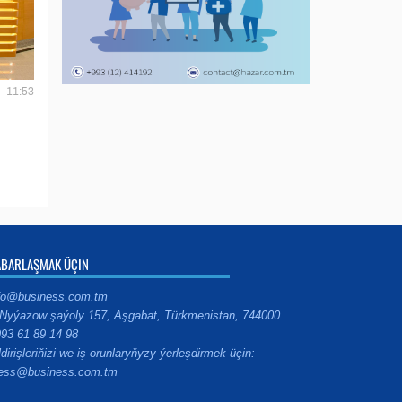
- 11:53
ABARLAŞMAK ÜÇIN
fo@business.com.tm
Nyýazow şaýoly 157, Aşgabat, Türkmenistan, 744000
93 61 89 14 98
ldirişleriňizi we iş orunlaryňyzy ýerleşdirmek üçin:
ess@business.com.tm