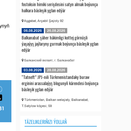
fostoksin himiki serişdesini satyn almak boýunça
halkara bäsleşik yglan edýär
Aşgabat, Arçabil Şaýoly 92
mynyň
06.08.2026
26.08.2026
Balkanabat şäher häkimligi kottej görnüşli
ýaşaýyş jaýlaryny gurmak boýunça bäsleşik yglan
edýär
Балканский велаят, г. Балканабат
03.08.2026
28.08.2026
“Tatneft” JPJ-niň Türkmenistandaky buraw
erginini arassalaýyş blogunyň kärendesi boýunça
bäsleşik yglan edýär
Türkmenistan, Balkan welaýaty, Balkanabat,
T.Satylow köçesi, 59
TÄZELIKLERIŇIZI ÝOLLAŇ