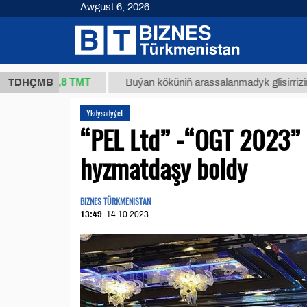
Awgust 6, 2026
37,8 ТМТ
)
TDHÇMB
Buýan köküniň arassalanmadyk glisirrizin turşusy 
Ykdysadyýet
“PEL Ltd” -“OGT 2023” 
hyzmatdaşy boldy
BIZNES TÜRKMENISTAN
13:49
14.10.2023