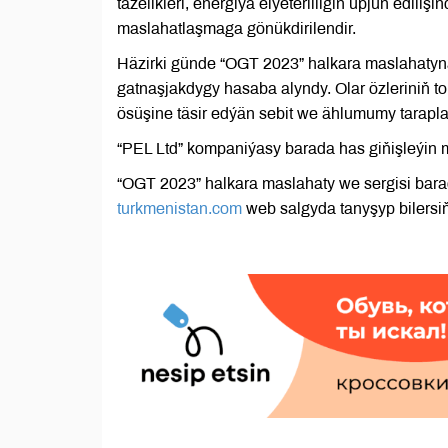
täzelikleri, energiýa elýeterliligiň üpjün edil
maslahatlaşmaga gönükdirilendir.
Häzirki günde “OGT 2023” halkara maslahatyn
gatnaşjakdygy hasaba alyndy. Olar özleriniň to
ösüşine täsir edýän sebit we ählumumy taraplar
“PEL Ltd” kompaniýasy barada has giňişleýin
“OGT 2023” halkara maslahaty we sergisi barad
turkmenistan.com
web salgyda tanyşyp bilersiň