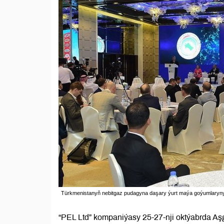
Türkmenistanyň nebitgaz pudagyna daşary ýurt maýa goýumlaryny
“PEL Ltd” kompaniýasy 25-27-nji oktýabrda Aşg