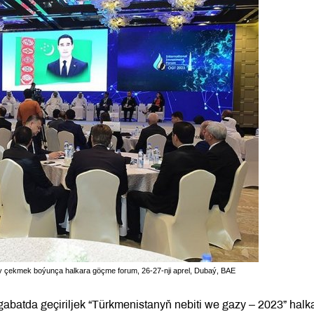
 çekmek boýunça halkara göçme forum, 26-27-nji aprel, Dubaý, BAE
abatda geçiriljek “Türkmenistanyň nebiti we gazy – 2023” halk