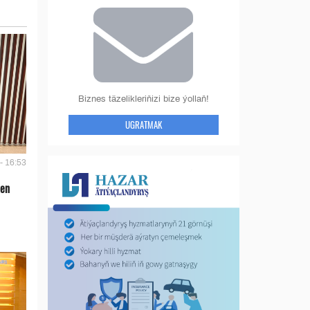
Biznes täzelikleriňizi bize ýollaň!
UGRATMAK
- 16:53
len