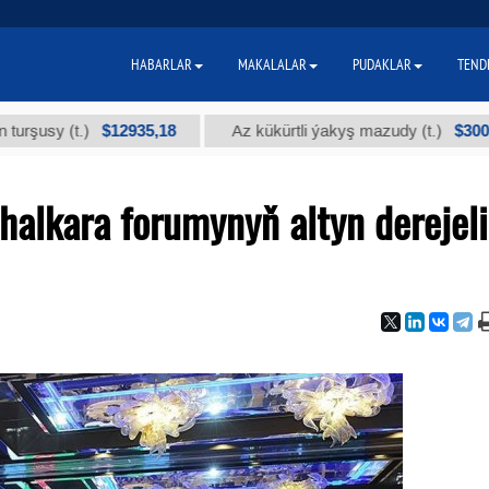
HABARLAR
MAKALALAR
PUDAKLAR
TEND
$12935,18
$300
(t.)
Az kükürtli ýakyş mazudy (t.)
"
halkara forumynyň altyn derejeli