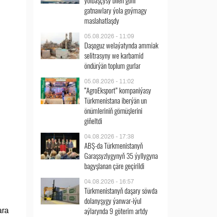
ýolbaşçysy bilen göni
gatnawlary ýola goýmagy
maslahatlaşdy
05.08.2026 - 11:09
Daşoguz welaýatynda ammiak
selitrasyny we karbamid
öndürýän toplum gurlar
05.08.2026 - 11:02
“AgroEksport” kompaniýasy
Türkmenistana iberýän un
önümleriniň görnüşlerini
giňeltdi
04.08.2026 - 17:38
ABŞ-da Türkmenistanyň
Garaşsyzlygynyň 35 ýyllygyna
bagyşlanan çäre geçirildi
04.08.2026 - 16:57
Türkmenistanyň daşary söwda
dolanyşygy ýanwar-iýul
aýlarynda 9 göterim artdy
ara