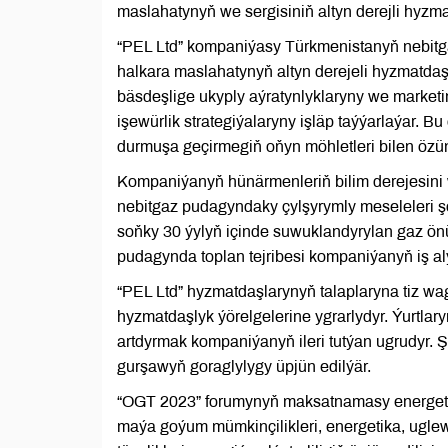
maslahatynyň we sergisiniň altyn derejli hyzm
“PEL Ltd” kompaniýasy Türkmenistanyň nebitga
halkara maslahatynyň altyn derejeli hyzmatd
bäsdeşlige ukyply aýratynlyklaryny we marketin
işewürlik strategiýalaryny işläp taýýarlaýar.
durmuşa geçirmegiň oňyn möhletleri bilen özün
Kompaniýanyň hünärmenleriň bilim derejesini 
nebitgaz pudagyndaky çylşyrymly meseleleri ş
soňky 30 ýylyň içinde suwuklandyrylan gaz ön
pudagynda toplan tejribesi kompaniýanyň iş al
“PEL Ltd” hyzmatdaşlarynyň talaplaryna tiz wa
hyzmatdaşlyk ýörelgelerine ygrarlydyr. Ýurtla
artdyrmak kompaniýanyň ileri tutýan ugrudyr. 
gurşawyň goraglylygy üpjün edilýär.
“OGT 2023” forumynyň maksatnamasy energeti
maýa goýum mümkinçilikleri, energetika, uglew