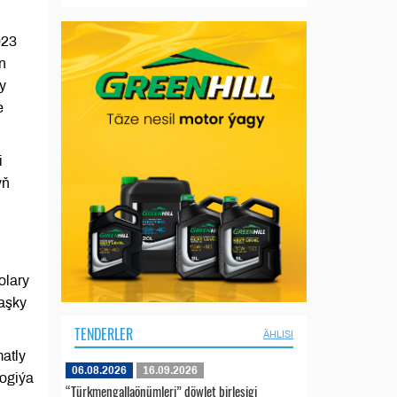
023
n
y
e
i
yň
olary
daşky
TENDERLER
ÄHLISI
atly
06.08.2026
16.09.2026
logiýa
“Türkmengallaönümleri” döwlet birleşigi