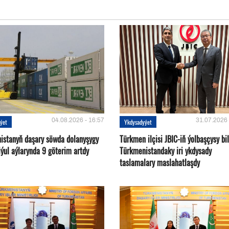
04.08.2026 - 16:57
31.07.2026 
ýet
Ykdysadyýet
istanyň daşary söwda dolanyşygy
Türkmen ilçisi JBIC-iň ýolbaşçysy bi
ýul aýlarynda 9 göterim artdy
Türkmenistandaky iri ykdysady
taslamalary maslahatlaşdy