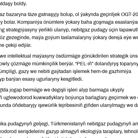
atdaşy boldy.
z bazaryna täze gatnaşyjy bolup, ol ýakynda geçiriljek OGT-2
aşy bolar. Kompaniýa önümlere ýokary baha goşmaga esaslanýa
g strategiýasyny ýerlikli ulanyp, nebitgaz pudagy üçin tapawutl
 Bu öz gezeginde, maýa goýum taslamalaryny ýokary derejä eýe w
e çekiji edýär.
we intellektual maýasyny ösdürmäge gönükdirilen strategik üns
owly çözmäge mümkinçilik berýär. “PEL-iň” dolandyryş toparyn
ümçiligi, gazy we nebiti gaýtadan işlemek hem-de gazhimiýa
yp barýan esasy ugurlaryny kesgitledi.
gtda jogap bermäge we degişli işleri alyp barmaga ukyply
ryň uglewodorod kuwwatlyklary boýunça barlaglary geçirmek we 
Şunda öňdebaryjy işewürlik tejribesiniň giňden ulanylmagy we 
ka pudagynyň geljegi, Türkmenistanyň nebitgaz pudagynyň am
odorod serişdelerini gazyp almagyň ekologiýa taraplary, tehno