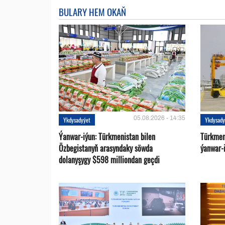
BULARY HEM OKAŇ
05.08.2026 - 14:35
Ykdysadyýet
Ykdysady
Ýanwar-iýun: Türkmenistan bilen
Türkmen
Özbegistanyň arasyndaky söwda
ýanwar-i
dolanyşygy $598 milliondan geçdi