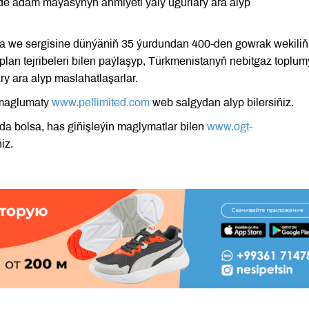
işinde adam maýasynyň ähmiýeti ýaly ugurlary ara alyp
a we sergisine dünýäniň 35 ýurdundan 400-den gowrak wekiliň
plan tejribeleri bilen paýlaşyp, Türkmenistanyň nebitgaz toplu
y ara alyp maslahatlaşarlar.
 maglumaty
www.pellimited.com
web salgydan alyp bilersiňiz.
a bolsa, has giňişleýin maglymatlar bilen
www.ogt-
iz.