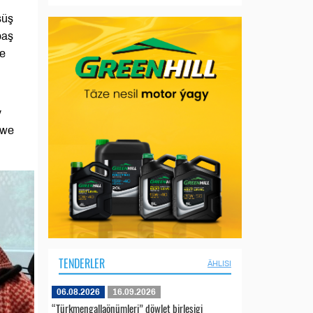
süş
baş
ge
y
 we
TENDERLER
ÄHLISI
06.08.2026
16.09.2026
“Türkmengallaönümleri” döwlet birleşigi