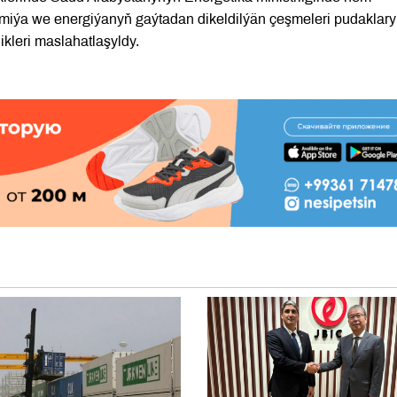
 himiýa we energiýanyň gaýtadan dikeldilýän çeşmeleri pudaklar
kleri maslahatlaşyldy.