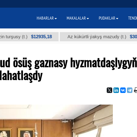
HABARLAR
MAKALALAR
PUDAKLAR
TEND
$12935,18
$300
(t.)
Az kükürtli ýakyş mazudy (t.)
"
ud ösüş gaznasy hyzmatdaşlygyň
lahatlaşdy