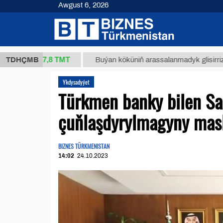
Awgust 6, 2026
37,8 ТМТ
)
TDHÇMB
Buýan köküniň arassalanmadyk glisirrizin turşusy 
Ykdysadyýet
Türkmen banky bilen Sa
çuňlaşdyrylmagyny mas
BIZNES TÜRKMENISTAN
14:02
24.10.2023