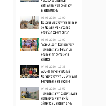
ýolbaşçysy bilen göni
gatnawlary ýola goýmagy
maslahatlaşdy
05.08.2026 - 11:09
Daşoguz welaýatynda ammiak
selitrasyny we karbamid
öndürýän toplum gurlar
05.08.2026 - 11:02
“AgroEksport” kompaniýasy
Türkmenistana iberýän un
önümleriniň görnüşlerini
giňeltdi
04.08.2026 - 17:38
ABŞ-da Türkmenistanyň
Garaşsyzlygynyň 35 ýyllygyna
bagyşlanan çäre geçirildi
04.08.2026 - 16:57
Türkmenistanyň daşary söwda
dolanyşygy ýanwar-iýul
aýlarynda 9 göterim artdy