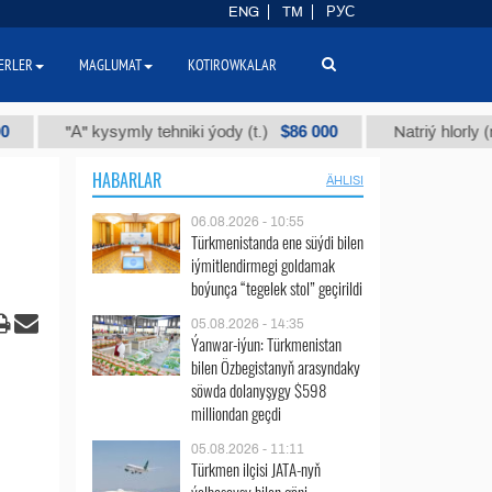
ENG
TM
РУС
ERLER
MAGLUMAT
KOTIROWKALAR
$86 000
А" kysymly tehniki ýody (t.)
Natriý hlorly (nahar duzy
HABARLAR
ÄHLISI
06.08.2026 - 10:55
Türkmenistanda ene süýdi bilen
iýmitlendirmegi goldamak
boýunça “tegelek stol” geçirildi
05.08.2026 - 14:35
Ýanwar-iýun: Türkmenistan
bilen Özbegistanyň arasyndaky
söwda dolanyşygy $598
milliondan geçdi
05.08.2026 - 11:11
Türkmen ilçisi JATA-nyň