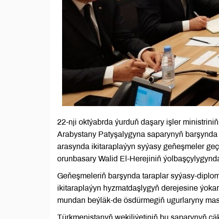
22-nji oktýabrda ýurduň daşary işler ministri
Arabystany Patyşalygyna saparynyň barşynda T
arasynda ikitaraplaýyn syýasy geňeşmeler geçi
orunbasary Walid El-Herejiniň ýolbaşçylygynda
Geňeşmeleriň barşynda taraplar syýasy-dipl
ikitaraplaýyn hyzmatdaşlygyň derejesine ýoka
mundan beýläk-de ösdürmegiň ugurlaryny masl
Türkmenistanyň wekiliýetiniň bu saparynyň çä