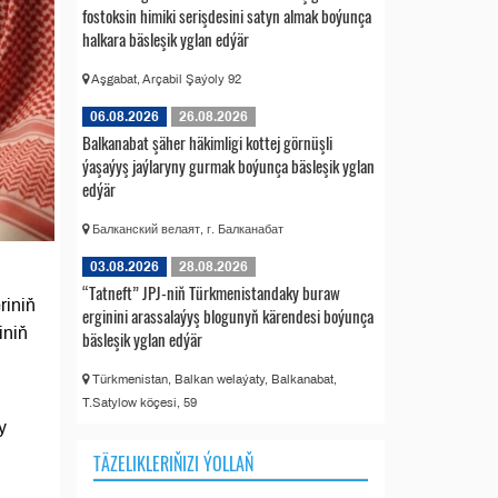
fostoksin himiki serişdesini satyn almak boýunça
halkara bäsleşik yglan edýär
Aşgabat, Arçabil Şaýoly 92
06.08.2026
26.08.2026
Balkanabat şäher häkimligi kottej görnüşli
ýaşaýyş jaýlaryny gurmak boýunça bäsleşik yglan
edýär
Балканский велаят, г. Балканабат
03.08.2026
28.08.2026
“Tatneft” JPJ-niň Türkmenistandaky buraw
riniň
erginini arassalaýyş blogunyň kärendesi boýunça
iniň
bäsleşik yglan edýär
Türkmenistan, Balkan welaýaty, Balkanabat,
T.Satylow köçesi, 59
y
TÄZELIKLERIŇIZI ÝOLLAŇ