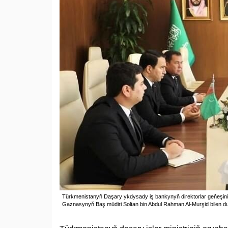
Türkmenistanyň Daşary ykdysady iş bankynyň direktorlar geňeşi
Gaznasynyň Baş müdiri Soltan bin Abdul Rahman Al-Murşid bilen du