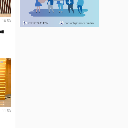
- 16:53
len
- 11:53