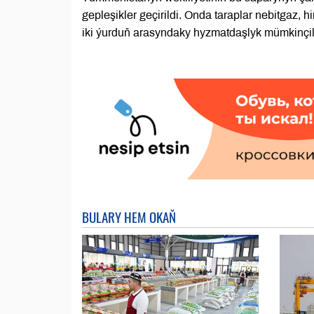
gepleşikler geçirildi. Onda taraplar nebitgaz,
iki ýurduň arasyndaky hyzmatdaşlyk mümkinçili
BULARY HEM OKAŇ