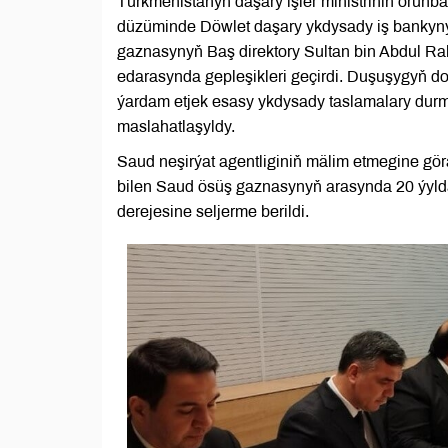
Türkmenistanyň daşary işler ministriniň orunb
düzüminde Döwlet daşary ykdysady iş bankyny
gaznasynyň Baş direktory Sultan bin Abdul R
edarasynda gepleşikleri geçirdi. Duşuşygyň
ýardam etjek esasy ykdysady taslamalary dur
maslahatlaşyldy.
Saud neşirýat agentliginiň mälim etmegine gö
bilen Saud ösüş gaznasynyň arasynda 20 ýyld
derejesine seljerme berildi.