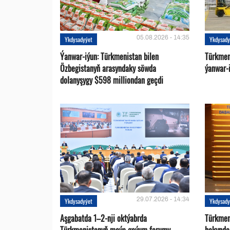
05.08.2026 - 14:35
Ykdysadyýet
Ykdysady
Ýanwar-iýun: Türkmenistan bilen
Türkmen
Özbegistanyň arasyndaky söwda
ýanwar-i
dolanyşygy $598 milliondan geçdi
29.07.2026 - 14:34
Ykdysadyýet
Ykdysady
Aşgabatda 1–2-nji oktýabrda
Türkmen