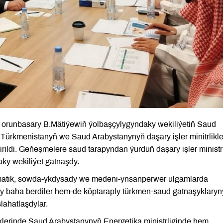
niň orunbasary B.Mätiýewiň ýolbaşçylygyndaky wekiliýetiň Saud
ürkmenistanyň we Saud Arabystanynyň daşary işler minitrlikle
rildi. Geňeşmelere saud tarapyndan ýurduň daşary işler ministr
ky wekiliýet gatnaşdy.
omatik, söwda-ykdysady we medeni-ynsanperwer ulgamlarda
ry baha berdiler hem-de köptaraply türkmen-saud gatnaşyklaryn
ahatlaşdylar.
klerinde Saud Arabystanynyň Energetika ministrliginde hem