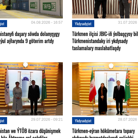
04.08.2026 - 16:57
31.07.2026 
ýet
Ykdysadyýet
istanyň daşary söwda dolanyşygy
Türkmen ilçisi JBIC-iň ýolbaşçysy bi
ýul aýlarynda 9 göterim artdy
Türkmenistandaky iri ykdysady
taslamalary maslahatlaşdy
29.07.2026 - 09:21
28.07.2026 
ýet
Ykdysadyýet
istan we ÝTÖB özara düşünişmek
Türkmen-eýran hökümetara topary