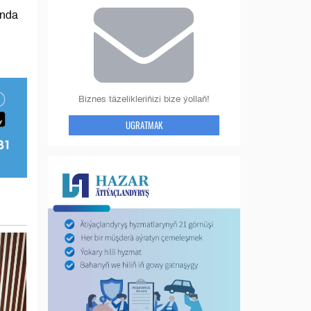
ynda
Biznes täzelikleriňizi bize ýollaň!
UGRATMAK