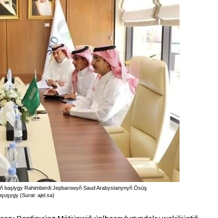
niň başlygy Rahimberdi Jepbarowyň Saud Arabystanynyň Ösüş
şuşygy (Surat: ajel.sa)