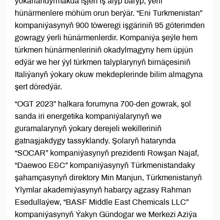
ýokarlandyrmakda işjeň iş alyp baryp, ýerli
hünärmenlere möhüm orun berýär. “Eni Turkmenistan”
kompaniýasynyň 900 töweregi işgäriniň 95 göterimden
gowragy ýerli hünärmenlerdir. Kompaniýa şeýle hem
türkmen hünärmenleriniň okadylmagyny hem üpjün
edýär we her ýyl türkmen talyplarynyň birnäçesiniň
Italiýanyň ýokary okuw mekdeplerinde bilim almagyna
şert döredýär.
“OGT 2023” halkara forumyna 700-den gowrak, şol
sanda iri energetika kompaniýalarynyň we
guramalarynyň ýokary derejeli wekilleriniň
gatnaşjakdygy tassyklandy. Şolaryň hatarynda
“SOCAR” kompaniýasynyň prezidenti Rowşan Najaf,
“Daewoo E&C” kompaniýasynyň Türkmenistandaky
şahamçasynyň direktory Min Manjun, Türkmenistanyň
Ylymlar akademiýasynyň habarçy agzasy Rahman
Esedullaýew, “BASF Middle East Chemicals LLC”
kompaniýasynyň Ýakyn Gündogar we Merkezi Aziýa