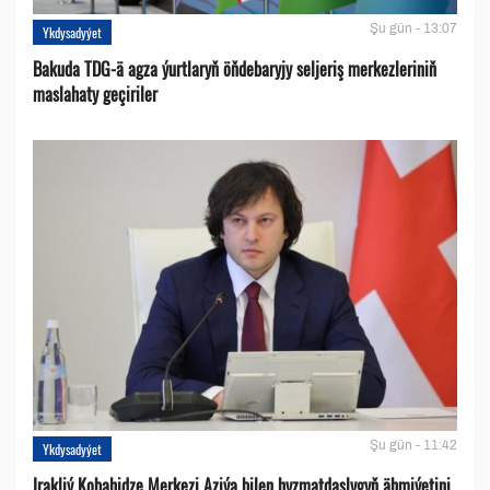
Şu gün - 13:07
Ykdysadyýet
Bakuda TDG-ä agza ýurtlaryň öňdebaryjy seljeriş merkezleriniň
maslahaty geçiriler
Şu gün - 11:42
Ykdysadyýet
Irakliý Kobahidze Merkezi Aziýa bilen hyzmatdaşlygyň ähmiýetini