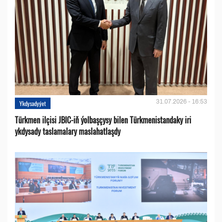
31.07.2026 - 16:53
Ykdysadyýet
Türkmen ilçisi JBIC-iň ýolbaşçysy bilen Türkmenistandaky iri
ykdysady taslamalary maslahatlaşdy