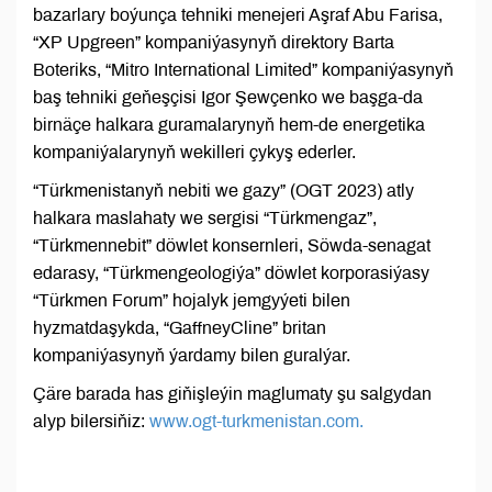
bazarlary boýunça tehniki menejeri Aşraf Abu Farisa,
“XP Upgreen” kompaniýasynyň direktory Barta
Boteriks, “Mitro International Limited” kompaniýasynyň
baş tehniki geňeşçisi Igor Şewçenko we başga-da
birnäçe halkara guramalarynyň hem-de energetika
kompaniýalarynyň wekilleri çykyş ederler.
“Türkmenistanyň nebiti we gazy” (OGT 2023) atly
halkara maslahaty we sergisi “Türkmengaz”,
“Türkmennebit” döwlet konsernleri, Söwda-senagat
edarasy, “Türkmengeologiýa” döwlet korporasiýasy
“Türkmen Forum” hojalyk jemgyýeti bilen
hyzmatdaşykda, “GaffneyCline” britan
kompaniýasynyň ýardamy bilen guralýar.
Çäre barada has giňişleýin maglumaty şu salgydan
alyp bilersiňiz:
www.ogt-turkmenistan.com.