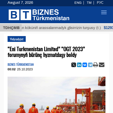
Awgust 7, 2026
ENG
TM
РУС
Toggl
navig
$12935,18
Buýan köküniň arassalanmadyk glisirrizin turşusy (t.)
TDHÇMB
Ykdysadyýet
“Eni Turkmenistan Limited” “OGT 2023”
forumynyň bürünç hyzmatdaşy boldy
BIZNES TÜRKMENISTAN
00:02
25.10.2023