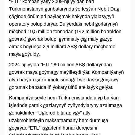
“ETL” kompaniýasy 2009-nji ýyldan bäri
Türkmenistanyň günbatarynda ýerleşýän Nebit-Dag
çäginde önümleri paýlaşmak hakynda ylalaşygyň
operatory bolup durýar. Bu ýerdäki nebit gorlarynyň
möçberi 19,5 million tonnadan (142 million barrelden
gowrak) gowrak bolup, gymmatly çig maly gazyp
almak boýunça 2,4 milliard ABŞ dollary möçberde
maýa goýuldy.
2024-nji ýylda “ETL” 80 million ABŞ dollaryndan
gowrak maýa goýmagy meýilleşdirýär. Kompaniýanyň
alyp barýan işi zähmeti, senagat we daşky gurşawy
goramak babatda iň ýokary ülňülere laýyk gelýär.
Kompaniýa şeýle hem Türkmenistanda alyp barýan
işlerinde parnik gazlarynyň zyňyndylaryny azaltmaga
gönükdirilen “Uglerod bitaraplygy” atly
uzakmöhletleýin maksatnamany hem durmuşa
geçirýär. “ETL” işgärleriň hünär derejesini