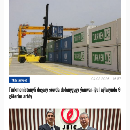
04.08.2026 - 16:57
Ykdysadyýet
Türkmenistanyň daşary söwda dolanyşygy ýanwar-iýul aýlarynda 9
göterim artdy