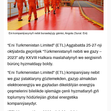
Eni kompaniýasynyň nebit burawlaýyjy gämisi, Angola (Surat: Eni)
“Eni Turkmenistan Limited” (ETL) Aşgabatda 25-27-nji
oktýabrda geçiriljek “Türkmenistanyň nebiti we gazy –
2023” atly XXVIII Halkara maslahatynyň we sergisiniň
bürünç hyzmatdaşy boldy.
“Eni Turkmenistan Limited” (ETL) kompaniýasy nebit
we gaz ýataklaryny gözlemekden, gazyp almakdan
elektroenergiýa we gaýtadan dikeldilýän energiýa
çeşmelerini bilelikde işlemäge çenli hyzmatlaryň giň
toplumyny hödürleýän global energetika
kompaniýasydyr.