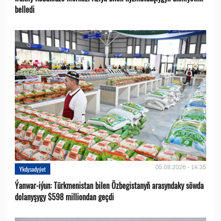
belledi
05.08.2026 - 14:35
Ykdysadyýet
Ýanwar-iýun: Türkmenistan bilen Özbegistanyň arasyndaky söwda
dolanyşygy $598 milliondan geçdi