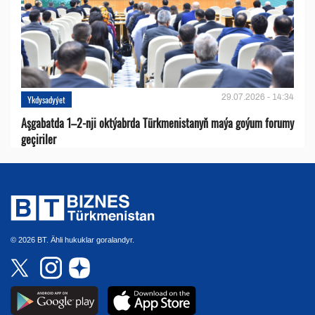
29.07.2026 - 14:34
Ykdysadyýet
Aşgabatda 1–2-nji oktýabrda Türkmenistanyň maýa goýum forumy
geçiriler
© 2026 BT. Ähli hukuklar goralandyr.