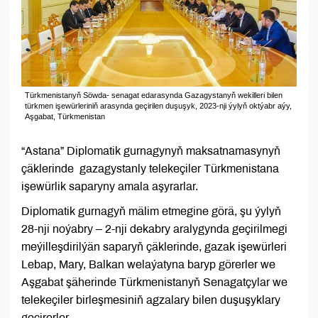
Türkmenistanyň Söwda- senagat edarasynda Gazagystanyň wekilleri bilen
türkmen işewürleriniň arasynda geçirilen duşuşyk, 2023-nji ýylyň oktýabr aýy,
Aşgabat, Türkmenistan
“Astana” Diplomatik gurnagynyň maksatnamasynyň
çäklerinde gazagystanly telekeçiler Türkmenistana
işewürlik saparyny amala aşyrarlar.
Diplomatik gurnagyň mälim etmegine görä, şu ýylyň
28-nji noýabry – 2-nji dekabry aralygynda geçirilmegi
meýilleşdirilýän saparyň çäklerinde, gazak işewürleri
Lebap, Mary, Balkan welaýatyna baryp görerler we
Aşgabat şäherinde Türkmenistanyň Senagatçylar we
telekeçiler birleşmesiniň agzalary bilen duşuşyklary
geçirerler.