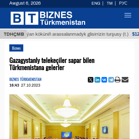
Awgust 6, 2026
ENG
TM
РУС
Toggl
navig
$12935,1
TDHÇMB
Buýan köküniň arassalanmadyk glisirrizin turşusy (t.)
Biznes
Gazagystanly telekeçiler sapar bilen
Türkmenistana gelerler
BIZNES TÜRKMENISTAN
16:43
27.10.2023