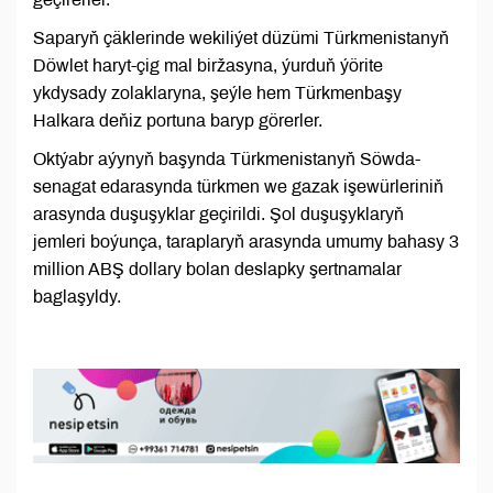
Saparyň çäklerinde wekiliýet düzümi Türkmenistanyň
Döwlet haryt-çig mal biržasyna, ýurduň ýörite
ykdysady zolaklaryna, şeýle hem Türkmenbaşy
Halkara deňiz portuna baryp görerler.
Oktýabr aýynyň başynda Türkmenistanyň Söwda-
senagat edarasynda türkmen we gazak işewürleriniň
arasynda duşuşyklar geçirildi. Şol duşuşyklaryň
jemleri boýunça, taraplaryň arasynda umumy bahasy 3
million ABŞ dollary bolan deslapky şertnamalar
baglaşyldy.