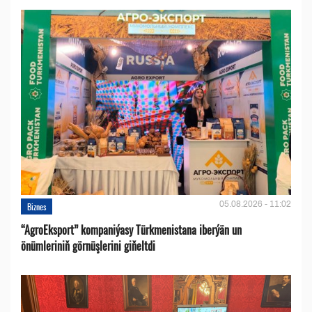
05.08.2026 - 11:02
Biznes
“AgroEksport” kompaniýasy Türkmenistana iberýän un
önümleriniň görnüşlerini giňeltdi