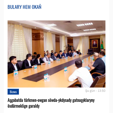
BULARY HEM OKAŇ
Şu gün - 13:50
Biznes
Aşgabatda türkmen-owgan söwda-ykdysady gatnaşyklaryny
ösdürmeklige garaldy