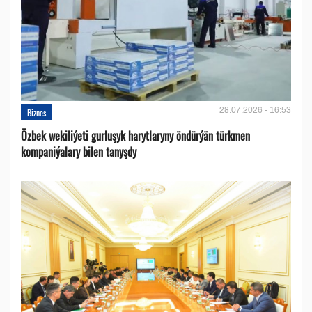
28.07.2026 - 16:53
Biznes
Özbek wekiliýeti gurluşyk harytlaryny öndürýän türkmen
kompaniýalary bilen tanyşdy