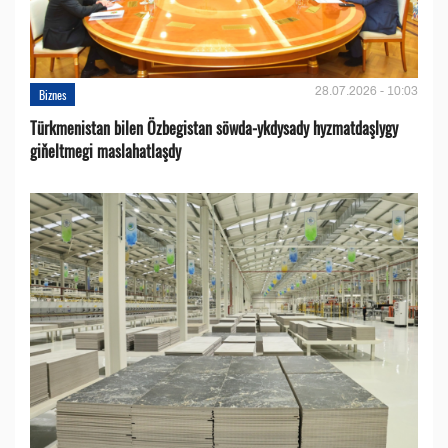
28.07.2026 - 10:03
Biznes
Türkmenistan bilen Özbegistan söwda-ykdysady hyzmatdaşlygy
giňeltmegi maslahatlaşdy