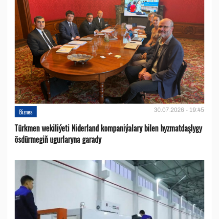
30.07.2026 - 19:45
Biznes
Türkmen wekiliýeti Niderland kompaniýalary bilen hyzmatdaşlygy
ösdürmegiň ugurlaryna garady