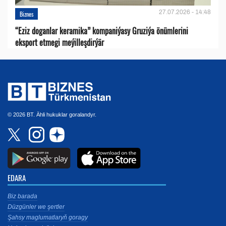
27.07.2026 - 14:48
Biznes
“Eziz doganlar keramika” kompaniýasy Gruziýa önümlerini
eksport etmegi meýilleşdirýär
© 2026 BT. Ähli hukuklar goralandyr.
EDARA
Biz barada
Düzgünler we şertler
Şahsy maglumatlaryň goragy