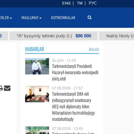
ENG
TM
РУС
ERLER
MAGLUMAT
KOTIROWKALAR
$86 000
"А" kysymly tehniki ýody (t.)
Natriý hlorly (nahar duz
HABARLAR
ÄHLISI
Şu gün - 11:23
Türkmenistanyň Prezidenti
Hazaryň kenarynda welosipedli
ýöriş etdi
07.08.2026 - 17:57
Türkmenistanyň DIM-niň
ýolbaşçysynyň orunbasary
ABŞ-nyň diplomaty bilen
ikitaraplaýyn hyzmatdaşlygy
maslahatlaşdy
07.08.2026 - 13:45