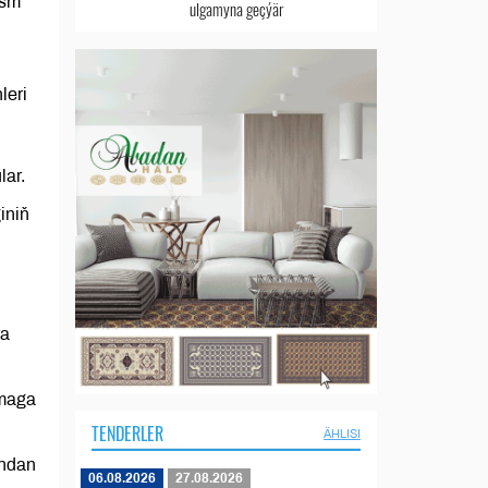
ism
ulgamyna geçýär
leri
lar.
iniň
ra
amaga
TENDERLER
ÄHLISI
yndan
06.08.2026
27.08.2026