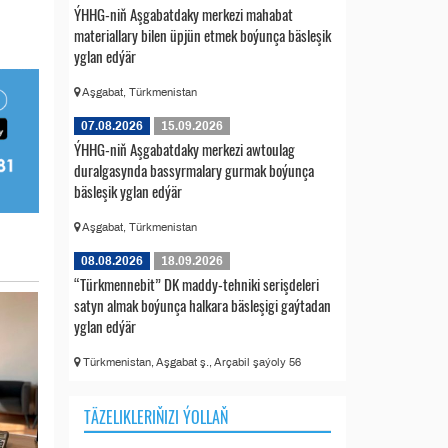
ÝHHG-niň Aşgabatdaky merkezi mahabat
materiallary bilen üpjün etmek boýunça bäsleşik
yglan edýär
Aşgabat, Türkmenistan
07.08.2026
15.09.2026
ÝHHG-niň Aşgabatdaky merkezi awtoulag
duralgasynda bassyrmalary gurmak boýunça
bäsleşik yglan edýär
Aşgabat, Türkmenistan
08.08.2026
18.09.2026
“Türkmennebit” DK maddy-tehniki serişdeleri
satyn almak boýunça halkara bäsleşigi gaýtadan
yglan edýär
Türkmenistan, Aşgabat ş., Arçabil şaýoly 56
TÄZELIKLERIŇIZI ÝOLLAŇ