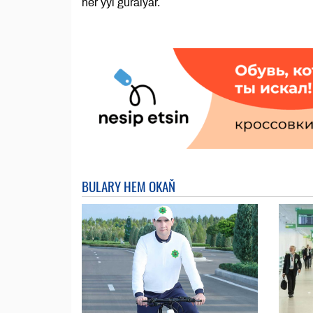
her ýyl guralýar.
BULARY HEM OKAŇ