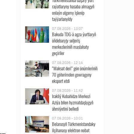
Türkmenistanda daşary ýurt
raýatlaryny hasaba almagyň
onlaýn ulgamy işlenip
taýýarlanyldy
07.08.2026 - 13:07
Bakuda TDG-ä agza ýurtlaryň
öňdebaryjy seljeriş
merkezleriniň maslahaty
geçiriler
07.08.2026 - 12:14
“Maksat deri” gön önümleriniň
70 göterimden gowragyny
eksport etdi
07.08.2026 - 11:42
Irakliý Kobahidze Merkezi
Aziýa bilen hyzmatdaşlygyň
ähmiýetini belledi
07.08.2026 - 10:01
Belarusyň Türkmenistandaky
ilçihanasy elektron nobat