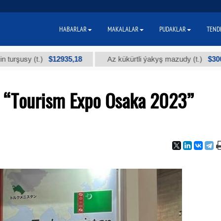
HABARLAR
MAKALALAR
PUDAKLAR
TEND
$12935,18
$300
y (t.)
Az kükürtli ýakyş mazudy (t.)
 “Tourism Expo Osaka 2023”