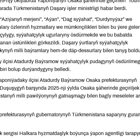
29-njy oktýabrda Ýaponiýanyň Osaka şäherinde geçirilen “Tour
rada Türkmenistanyň Daşary işler ministrligi habar berdi.
 “Aziýanyň merjeni”, “Aýan”, “Dag syýahat”, “Durdynyýaz” we
ary özleriniň hyzmatlary we mümkinçilikleri bilen bu ýere gelen
atçylygy, syýahatçylyk ugurlaryny ösdürmekde we bu babatda
n üstünlikleri görkezildi. Daşary ýurtlaryň syýahatçylyk
kynyň milli baýramlary hem-de däp-dessurlary bilen tanyş boldu
ilçisi Atadurdy Baýramow syýahatçylyk pudagynyň ösdürilmeg
iri bolup durýandygyny belledi.
Ýaponiýadaky ilçisi Atadurdy Baýramow Osaka prefekturasynyň
 Duşuşygyň barşynda 2025-nji ýylda Osaka şäherinde geçiriljek
tanyň milli pawilýonynyň gatnaşmagy bilen bagly meseleler a
 prefekturasynyň gubernatorynyň Türkmenistana saparyny gur
yk sergisi Halkara hyzmatdaşlyk boýunça ýapon agentligi tarap