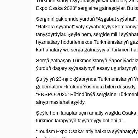
Türkmenistanyň syýahatçylyk kärhanalary 26 -
Expo Osaka 2023” sergisine gatnaşdylar. Bu ba
Serginiň çäklerinde ýurduň “Aşgabat syýahat”,
“Halkara syýahat” ýaly syýahatçylyk kompaniýal
tanyşdyrdylar. Şeýle hem, sergide milli syýah
hyzmatlary hödürlemekde Türkmenistanyň gazana
kärhanalary we sergä gatnaşyjylar türkmen hal
Sergä gatnaşan Türkmenistanyň Ýaponiýadaky 
ýurduň daşary syýasatynyň esasy ugurlarynyň b
Şu ýylyň 23-nji oktýabrynda Türkmenistanyň 
gubernatory Hirofumi Ýosimura bilen duşuşdy.
“EKSPO-2025” Bütindünýä sergisine Türkmenis
alnyp maslahatlaşyldy.
Şeýle hem taraplar üçin amatly wagtda Osaka
türkmen tarapynyň taýýardygy bellenildi.
“Tourism Expo Osaka” atly halkara syýahatçyl