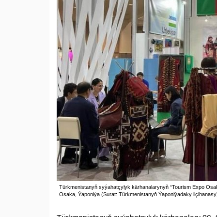
Türkmenistanyň syýahatçylyk kärhanalarynyň “Tourism Expo Osaka 2
Osaka, Ýaponiýa (Surat: Türkmenistanyň Ýaponiýadaky ilçihanasy