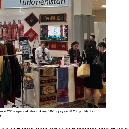
023” sergisindäki diwarlyklary, 2023-nji ýylyň 28-29-njy oktýabry,
)