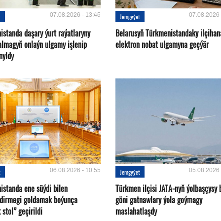
07.08.2026 - 13:45
07.08.2026 
t
Jemgyýet
istanda daşary ýurt raýatlaryny
Belarusyň Türkmenistandaky ilçihan
almagyň onlaýn ulgamy işlenip
elektron nobat ulgamyna geçýär
nyldy
06.08.2026 - 10:55
05.08.2026 
t
Jemgyýet
istanda ene süýdi bilen
Türkmen ilçisi JATA-nyň ýolbaşçysy 
ndirmegi goldamak boýunça
göni gatnawlary ýola goýmagy
 stol” geçirildi
maslahatlaşdy