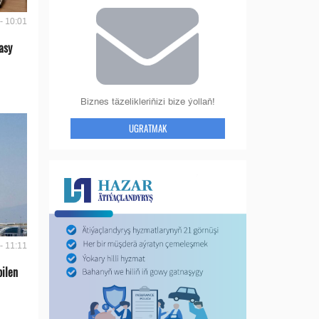
- 10:01
asy
Biznes täzelikleriňizi bize ýollaň!
UGRATMAK
- 11:11
bilen