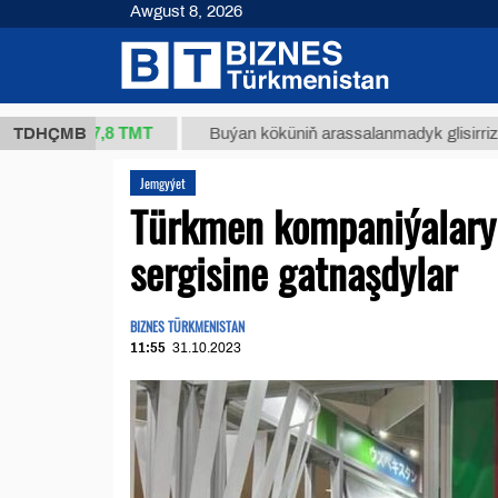
Awgust 8, 2026
37,8 ТМТ
.)
TDHÇMB
Buýan köküniň arassalanmadyk glisirrizin turşus
Jemgyýet
Türkmen kompaniýalary
sergisine gatnaşdylar
BIZNES TÜRKMENISTAN
11:55
31.10.2023