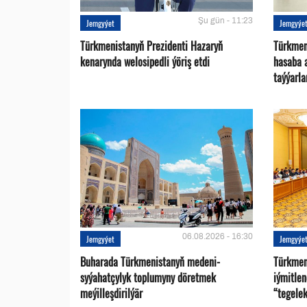
Şu gün - 11:23
Jemgyýet
Jemgyýe
Türkmenistanyň Prezidenti Hazaryň
Türkmen
kenarynda welosipedli ýöriş etdi
hasaba 
taýýarla
06.08.2026 - 16:30
Jemgyýet
Jemgyýe
Buharada Türkmenistanyň medeni-
Türkmen
syýahatçylyk toplumyny döretmek
iýmitle
meýilleşdirilýär
“tegelek