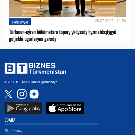
28.07.2026 - 11:53
Ykdysadyýet
Türkmen-eýran hökümetara topary ykdysady hyzmatdaşlygyň
geljekki ugurlaryna garady
© 2026 BT. Ähli hukuklar goralandyr.
EDARA
Biz barada