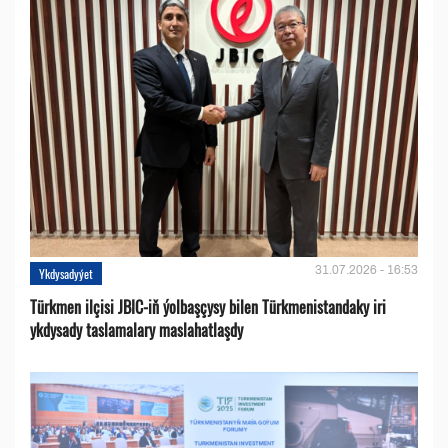
31.07.2026 - 16:53
Ykdysadyýet
Türkmen ilçisi JBIC-iň ýolbaşçysy bilen Türkmenistandaky iri
ykdysady taslamalary maslahatlaşdy