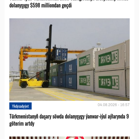
dolanyşygy $598 milliondan geçdi
04.08.2026 - 16:57
Ykdysadyýet
Türkmenistanyň daşary söwda dolanyşygy ýanwar-iýul aýlarynda 9
göterim artdy