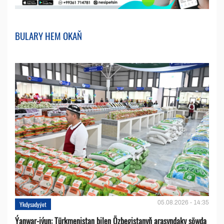
BULARY HEM OKAŇ
05.08.2026 - 14:35
Ykdysadyýet
Ýanwar-iýun: Türkmenistan bilen Özbegistanyň arasyndaky söwda