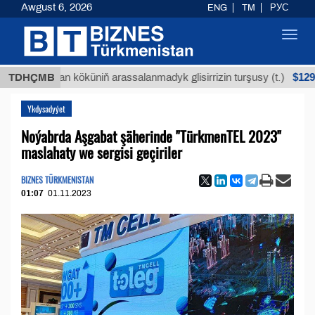
Awgust 6, 2026
ENG
TM
РУС
Toggl
navig
$12935,18
Buýan köküniň arassalanmadyk glisirrizin turşusy (t.)
TDHÇMB
Ykdysadyýet
Noýabrda Aşgabat şäherinde "TürkmenTEL 2023"
maslahaty we sergisi geçiriler
BIZNES TÜRKMENISTAN
01:07
01.11.2023