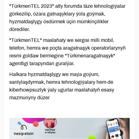
"TürkmenTEL 2023" atly forumda täze tehnologiýalar
görkezilip, özara gatnaşyklary ýola goýmak,
hyzmatdaşlygy ösdürmek üçin mümkinçilikler
dörediler.
"TürkmenTEL" maslahaty we sergisi milli mobil,
telefon, hemra we poçta aragatnaşyk operatorlarynyň
resmi goldaw bermegine "Türkmenaragatnaşyk"
agentligi tarapyndan guralýar.
Halkara hyzmatdaşlygy we maýa goýum,
sanlylaşdyrmak, hemra tehnologiýalary hem-de
kiberhowpsuzlyk ýaly ugurlar maslahatyň esasy
mazmunyny düzer