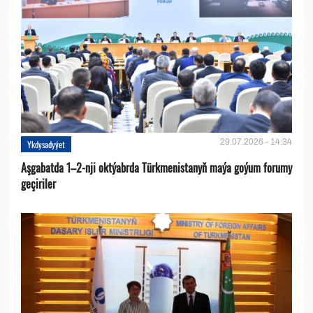
29.07.2026 - 14:34
Ykdysadyýet
Aşgabatda 1–2-nji oktýabrda Türkmenistanyň maýa goýum forumy
geçiriler