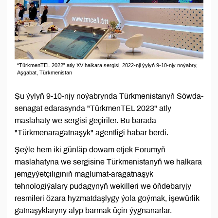
“TürkmenTEL 2022” atly XV halkara sergisi, 2022-nji ýylyň 9-10-njy noýabry,
Aşgabat, Türkmenistan
Şu ýylyň 9-10-njy noýabrynda Türkmenistanyň Söwda-
senagat edarasynda "TürkmenTEL 2023" atly
maslahaty we sergisi geçiriler. Bu barada
"Türkmenaragatnaşyk" agentligi habar berdi.
Şeýle hem iki günläp dowam etjek Forumyň
maslahatyna we sergisine Türkmenistanyň we halkara
jemgyýetçiliginiň maglumat-aragatnaşyk
tehnologiýalary pudagynyň wekilleri we öňdebaryjy
resmileri özara hyzmatdaşlygy ýola goýmak, işewürlik
gatnaşyklaryny alyp barmak üçin ýygnanarlar.