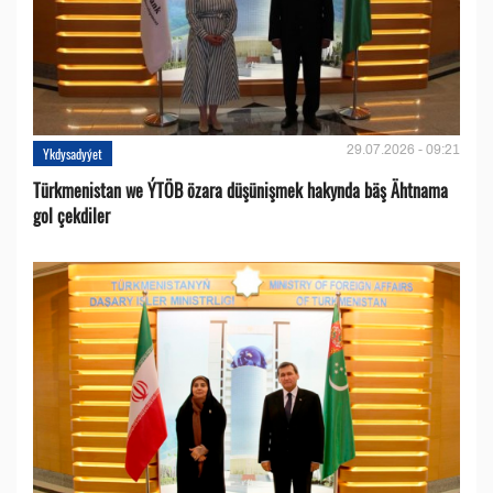
29.07.2026 - 09:21
Ykdysadyýet
Türkmenistan we ÝTÖB özara düşünişmek hakynda bäş Ähtnama
gol çekdiler