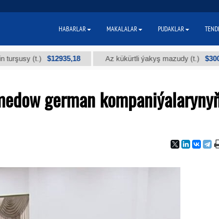
HABARLAR
MAKALALAR
PUDAKLAR
TEND
$12935,18
$300
y (t.)
Az kükürtli ýakyş mazudy (t.)
medow german kompaniýalaryny