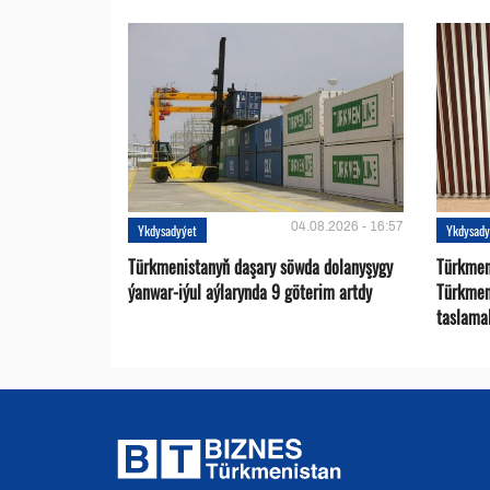
04.08.2026 - 16:57
Ykdysadyýet
Ykdysady
Türkmenistanyň daşary söwda dolanyşygy
Türkmen 
ýanwar-iýul aýlarynda 9 göterim artdy
Türkmen
taslama