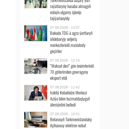
Türkmenistanda daşary ýurt
raýatlaryny hasaba almagyň
onlaýn ulgamy işlenip
taýýarlanyldy
07.08.2026 - 13:07
Bakuda TDG-ä agza ýurtlaryň
öňdebaryjy seljeriş
merkezleriniň maslahaty
geçiriler
07.08.2026 - 12:14
“Maksat deri” gön önümleriniň
70 göterimden gowragyny
eksport etdi
07.08.2026 - 11:42
Irakliý Kobahidze Merkezi
Aziýa bilen hyzmatdaşlygyň
ähmiýetini belledi
07.08.2026 - 10:01
Belarusyň Türkmenistandaky
ilçihanasy elektron nobat