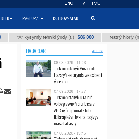
ENG
TM
РУС
ERLER
MAGLUMAT
KOTIROWKALAR
$86 000
"А" kysymly tehniki ýody (t.)
Natriý hlorly (nahar duz
HABARLAR
ÄHLISI
ň
08.08.2026 - 11:23
Türkmenistanyň Prezidenti
Hazaryň kenarynda welosipedli
ýöriş etdi
07.08.2026 - 17:57
Türkmenistanyň DIM-niň
ýolbaşçysynyň orunbasary
ABŞ-nyň diplomaty bilen
ikitaraplaýyn hyzmatdaşlygy
maslahatlaşdy
07.08.2026 - 13:45