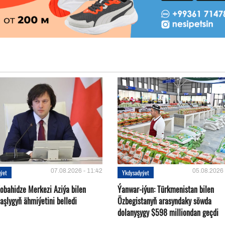
07.08.2026 - 11:42
05.08.2026 
ýet
Ykdysadyýet
Kobahidze Merkezi Aziýa bilen
Ýanwar-iýun: Türkmenistan bilen
aşlygyň ähmiýetini belledi
Özbegistanyň arasyndaky söwda
dolanyşygy $598 milliondan geçdi