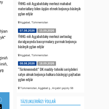
ry
ÝHHG-niň Aşgabatdaky merkezi mahabat
materiallary bilen üpjün etmek boýunça bäsleşik
yglan edýär
Aşgabat, Türkmenistan
07.08.2026
15.09.2026
ylýan
ÝHHG-niň Aşgabatdaky merkezi awtoulag
lyk”
duralgasynda bassyrmalary gurmak boýunça
bäsleşik yglan edýär
Aşgabat, Türkmenistan
iniň
08.08.2026
18.09.2026
iniň,
“Türkmennebit” DK maddy-tehniki serişdeleri
yş
satyn almak boýunça halkara bäsleşigi gaýtadan
yglan edýär
Türkmenistan, Aşgabat ş., Arçabil şaýoly 56
TÄZELIKLERIŇIZI ÝOLLAŇ