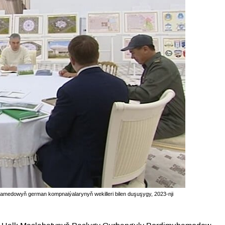
medowyň german kompnaiýalarynyň wekilleri bilen duşuşygy, 2023-nji