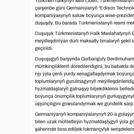
Türkmen halkynyň Milli Lideri, Türkmenista
çarşenbe güni Germaniýanyň “Edison Teсhnolo
kompaniýasynyň satuw boýunça wise-prezident
duşuşdy. Bu barada Türkmenistanyň resmi met
Duşuşyk Türkmenistanyň Halk Maslahatynyň Ba
meýilleşdirilýän dürli maksatly binalaryň şekil
geçirildi.
Duşuşygyň barşynda Gurbanguly Berdimuhamedow
mümkinçilikleriň döredilendigini, bu babatda d
njy ýyla çenli ýurdy senagatlaşdyrmak boýun
toplumlarynyň gurulmagynyň meýilleşdirilendig
hyzmatdaşlaryň gatnaşyp biljekdiklerini belled
boýunça önümçilik toplumlarynyň gurluşygynyň g
üpjünçiligini gowulandyrmak we gündelik sarp 
Germaniýanyň kompaniýalarynyň 20-ä golaýyny
bilen uzak möhletleýin hyzmatdaşlygyň ýola g
şäherinde bina ediljek lukmançylyk serişdeler