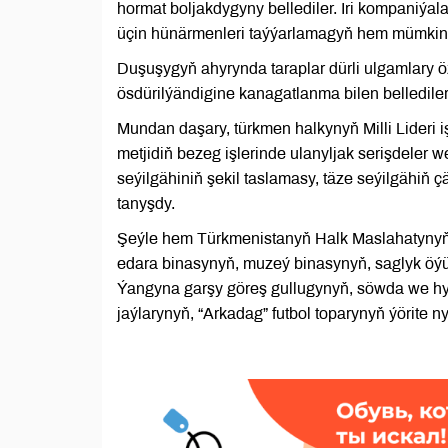
hormat boljakdygyny bellediler. Iri kompaniýal
üçin hünärmenleri taýýarlamagyň hem mümkinçil
Duşuşygyň ahyrynda taraplar dürli ulgamlary 
ösdürilýändigine kanagatlanma bilen bellediler
Mundan daşary, türkmen halkynyň Milli Lideri 
metjidiň bezeg işlerinde ulanyljak serişdeler w
seýilgähiniň şekil taslamasy, täze seýilgähiň ç
tanyşdy.
Şeýle hem Türkmenistanyň Halk Maslahatynyň
edara binasynyň, muzeý binasynyň, saglyk öýü
Ýangyna garşy göreş gullugynyň, söwda we hy
jaýlarynyň, “Arkadag” futbol toparynyň ýörite ny