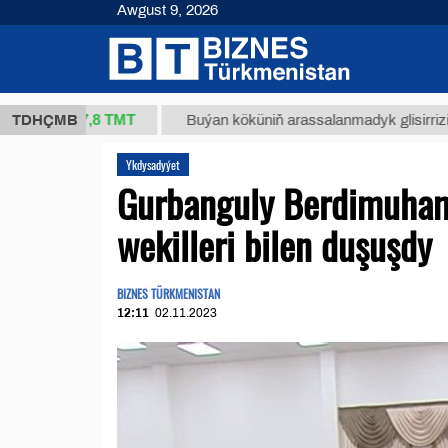
Awgust 9, 2026
37,8 ТМТ
.)
TDHÇMB
Buýan köküniň arassalanmadyk glisirrizin turşus
Ykdysadyýet
Gurbanguly Berdimuha
wekilleri bilen duşuşdy
BIZNES TÜRKMENISTAN
12:11
02.11.2023