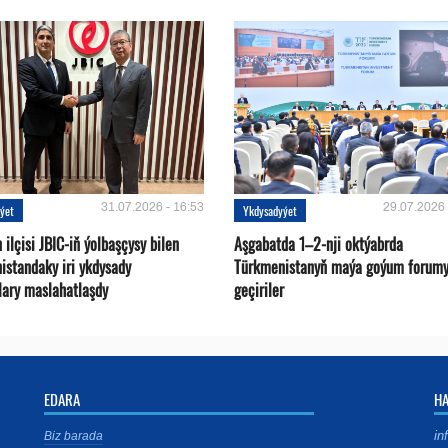
31.07.2026 - 16:53
29.07.2026 
ýet
Ykdysadyýet
ilçisi JBIC-iň ýolbaşçysy bilen
Aşgabatda 1–2-nji oktýabrda
istandaky iri ykdysady
Türkmenistanyň maýa goýum forum
lary maslahatlaşdy
geçiriler
EDARA
H
in
Biz barada