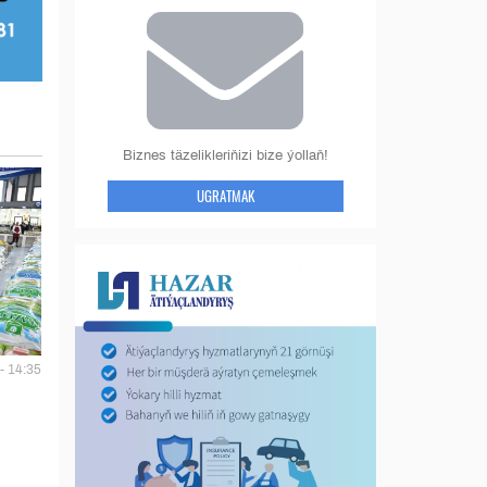
Biznes täzelikleriňizi bize ýollaň!
UGRATMAK
- 14:35