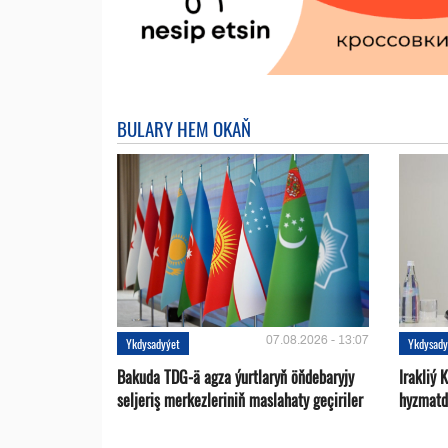
BULARY HEM OKAŇ
07.08.2026 - 13:07
Ykdysadyýet
Ykdysady
Bakuda TDG-ä agza ýurtlaryň öňdebaryjy
Irakliý 
seljeriş merkezleriniň maslahaty geçiriler
hyzmatd