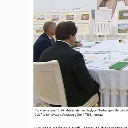
Türkmenistanyň Halk Maslahatynyň Başlygy Gurbanguly Berdimuha
ýylyň 1-nji noýabry, Arkadag şäheri, Türkmenistan