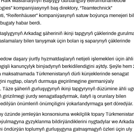
nyň Halk Maslahatynyň Başlygy Gurbanguly Berdimuhamedow
gies” kompaniýasynyň baş direktory, “Teamtechniсk”
i, “Reifenhäuser” kompaniýasynyň satuw boýunça menejeri bi
bugaty habar berdi.
şlygynyň Arkadag şäheriniň ikinji tapgyryň çäklerinde gurulm
 taslamalary bilen tanyşmak üçin bolan iş saparynyň çäklerinde
 daşary ýurtly hyzmatdaşlaryň netijeli işlemekleri üçin ähli
egişli kanunçylyk binýadynyň berkidilendigini aýtdy. Şeýle hem
ça maksatnamada Türkmenistanyň dürli künjeklerinde senagat
ini nygtap, olaryň durmuşa geçirilmegine germaniýaly
i. Täze şäheriň gurluşygynyň ikinji tapgyrynyň düzümine ähli ug
irizilmegi ýurdy senagatlaşdyrmak, ilatyň iş orunlary bilen
edilýän önümleriň önümçiligini ýokarlandyrmaga şert döredýär.
 özünde jemleýän konsorsiuma wekilçilik topary Türkmenista
oýulmagyna gyzyklanma bildirýändiklerini nygtadylar we Arkad
ini öndürýän toplumyň gurluşygyna gatnaşmagyň özleri üçin uly