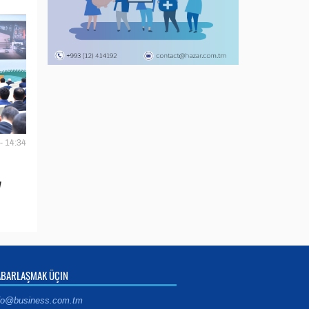
- 14:34
y
ABARLAŞMAK ÜÇIN
fo@business.com.tm