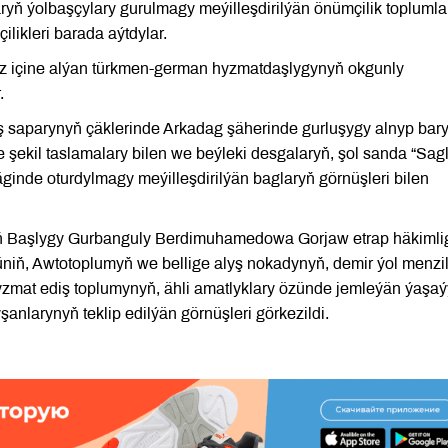
aryň ýolbaşçylary gurulmagy meýilleşdirilýän önümçilik toplumla
ikleri barada aýtdylar.
öz içine alýan türkmen-german hyzmatdaşlygynyň okgunly
.
iş saparynyň çäklerinde Arkadag şäherinde gurluşygy alnyp bar
e şekil taslamalary bilen we beýleki desgalaryň, şol sanda “Sag
äginde oturdylmagy meýilleşdirilýän baglaryň görnüşleri bilen
 Başlygy Gurbanguly Berdimuhamedowa Gorjaw etrap häkimlig
niň, Awtotoplumyň we bellige alyş nokadynyň, demir ýol menzil
zmat ediş toplumynyň, ähli amatlyklary özünde jemleýän ýaşaý
şanlarynyň teklip edilýän görnüşleri görkezildi.