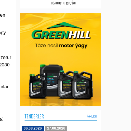
ulgamyna geçýär
len
agy
 zerur
 2030-
urlar
n
TENDERLER
ÄHLISI
ag
06.08.2026
27.08.2026