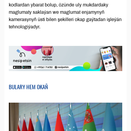
kodlardan ybarat bolup, özünde uly mukdardaky
maglumaty saklaýan we maglumat enjamynyň
kamerasynyň üsti bilen şekilleri okap gaýtadan işleýän
tehnologiýadyr.
BULARY HEM OKAŇ