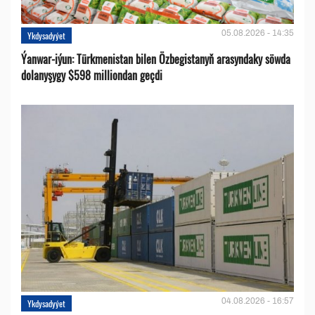
05.08.2026 - 14:35
Ykdysadyýet
Ýanwar-iýun: Türkmenistan bilen Özbegistanyň arasyndaky söwda
dolanyşygy $598 milliondan geçdi
04.08.2026 - 16:57
Ykdysadyýet