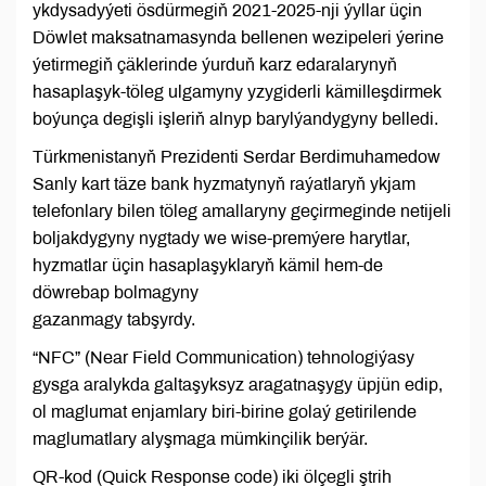
ykdysadyýeti ösdürmegiň 2021-2025-nji ýyllar üçin
Döwlet maksatnamasynda bellenen wezipeleri ýerine
ýetirmegiň çäklerinde ýurduň karz edaralarynyň
hasaplaşyk-töleg ulgamyny yzygiderli kämilleşdirmek
boýunça degişli işleriň alnyp barylýandygyny belledi.
Türkmenistanyň Prezidenti Serdar Berdimuhamedow
Sanly kart täze bank hyzmatynyň raýatlaryň ykjam
telefonlary bilen töleg amallaryny geçirmeginde netijeli
boljakdygyny nygtady we wise-premýere harytlar,
hyzmatlar üçin hasaplaşyklaryň kämil hem-de
döwrebap bolmagyny
gazanmagy tabşyrdy.
“NFC” (Near Field Communication) tehnologiýasy
gysga aralykda galtaşyksyz aragatnaşygy üpjün edip,
ol maglumat enjamlary biri-birine golaý getirilende
maglumatlary alyşmaga mümkinçilik berýär.
QR-kod (Quick Response code) iki ölçegli ştrih