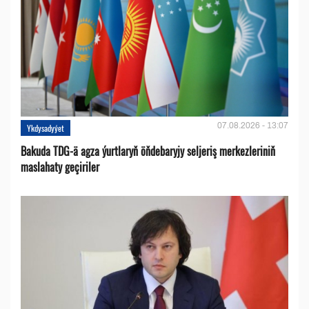
07.08.2026 - 13:07
Ykdysadyýet
Bakuda TDG-ä agza ýurtlaryň öňdebaryjy seljeriş merkezleriniň
maslahaty geçiriler