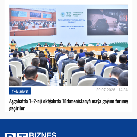
29.07.2026 - 14:34
Ykdysadyýet
Aşgabatda 1–2-nji oktýabrda Türkmenistanyň maýa goýum forumy
geçiriler