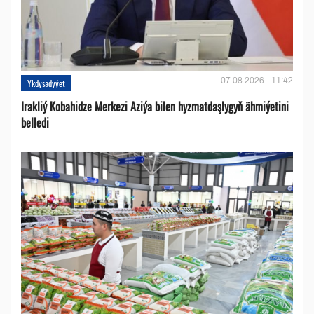
07.08.2026 - 11:42
Ykdysadyýet
Irakliý Kobahidze Merkezi Aziýa bilen hyzmatdaşlygyň ähmiýetini
belledi