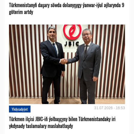
Türkmenistanyň daşary söwda dolanyşygy ýanwar-iýul aýlarynda 9
göterim artdy
31.07.2026 - 16:53
Ykdysadyýet
Türkmen ilçisi JBIC-iň ýolbaşçysy bilen Türkmenistandaky iri
ykdysady taslamalary maslahatlaşdy