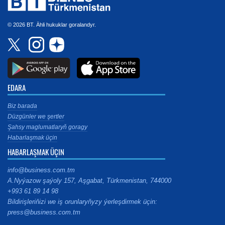
© 2026 BT. Ähli hukuklar goralandyr.
EDARA
Biz barada
Düzgünler we şertler
Şahsy maglumatlaryň goragy
Habarlaşmak üçin
HABARLAŞMAK ÜÇIN
info@business.com.tm
A.Nyýazow şaýoly 157, Aşgabat, Türkmenistan, 744000
+993 61 89 14 98
Bildirişleriňizi we iş orunlaryňyzy ýerleşdirmek üçin:
press@business.com.tm