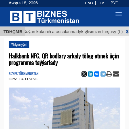
Awgust 8, 2026
ENG
TM
РУС
Toggl
navig
$12935,
TDHÇMB
Buýan köküniň arassalanmadyk glisirrizin turşusy (t.)
Ykdysadyýet
Halkbank NFC, QR kodlary arkaly töleg etmek üçin
programma taýýarlady
BIZNES TÜRKMENISTAN
09:51
04.11.2023