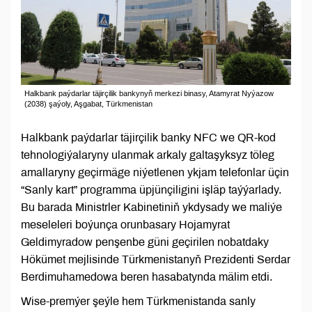
Halkbank paýdarlar täjirçilik bankynyň merkezi binasy, Atamyrat Nyýazow
(2038) şaýoly, Aşgabat, Türkmenistan
Halkbank paýdarlar täjirçilik banky NFC we QR-kod
tehnologiýalaryny ulanmak arkaly galtaşyksyz töleg
amallaryny geçirmäge niýetlenen ykjam telefonlar üçin
“Sanly kart” programma üpjünçiligini işläp taýýarlady.
Bu barada Ministrler Kabinetiniň ykdysady we maliýe
meseleleri boýunça orunbasary Hojamyrat
Geldimyradow penşenbe güni geçirilen nobatdaky
Hökümet mejlisinde Türkmenistanyň Prezidenti Serdar
Berdimuhamedowa beren hasabatynda mälim etdi.
Wise-premýer şeýle hem Türkmenistanda sanly