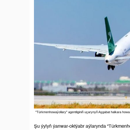
"Türkmenhowaýollary" agentliginiň uçarynyň Aşgabat halkara howa
Şu ýylyň ýanwar-oktýabr aýlarynda “Türkmenhow