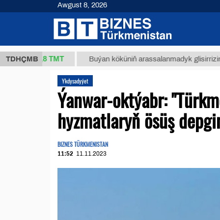
Awgust 8, 2026
37,8 ТМТ
.)
TDHÇMB
Buýan köküniň arassalanmadyk glisirrizin turşus
Ykdysadyýet
Ýanwar-oktýabr: "Türkm
hyzmatlaryň ösüş depg
BIZNES TÜRKMENISTAN
11:52
11.11.2023