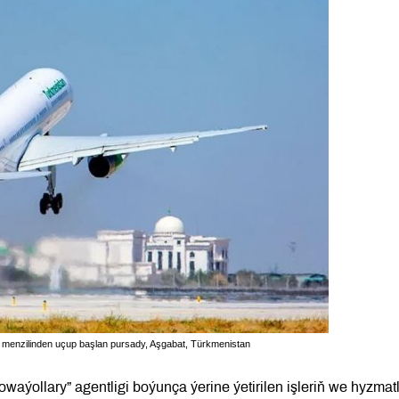
 menzilinden uçup başlan pursady, Aşgabat, Türkmenistan
aýollary” agentligi boýunça ýerine ýetirilen işleriň we hyzmat