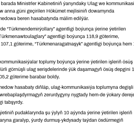
u barada Ministrler Kabinetiniň ýanyndaky Ulag we kommunikasi
w anna güni geçirilen Hökümet mejlisiniň dowamynda
medowa beren hasabatynda mälim edilýär.
de “Türkmendemirýollary” agentligi boýunça ýerine ýetirilen
“Türkmenawtoulaglary” agentligi boýunça 118,9 göterime,
 107,1 göterime, “Türkmenaragatnaşyk” agentligi boýunça hem 
kommunikasiýalar toplumy boýunça ýerine ýetirilen işleriň ösüş
ürli görnüşli ulag serişdelerinde ýük daşamagyň ösüş depgini 
05,2 göterime barabar boldy.
edow hasabaty diňläp, ulag-kommunikasiýa toplumyna degişli
öwrebaplaşdyrmagyň zerurdygyny nygtady hem-de ýokary dereje
i tabşyrdy.
iniň pudaklarynda şu ýylyň 10 aýynda ýerine ýetirilen işleriň
laryna garalyp, ýurdy durmuş-ykdysady taýdan ösdürmegiň