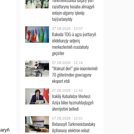
Türkmenistanda daşary ýurt
raýatlaryny hasaba almagyň
onlaýn ulgamy işlenip
taýýarlanyldy
07.08.2026 - 13:07
Bakuda TDG-ä agza ýurtlaryň
öňdebaryjy seljeriş
merkezleriniň maslahaty
geçiriler
07.08.2026 - 12:14
“Maksat deri” gön önümleriniň
70 göterimden gowragyny
eksport etdi
07.08.2026 - 11:42
Irakliý Kobahidze Merkezi
Aziýa bilen hyzmatdaşlygyň
ähmiýetini belledi
07.08.2026 - 10:01
Belarusyň Türkmenistandaky
ilçihanasy elektron nobat
laryň