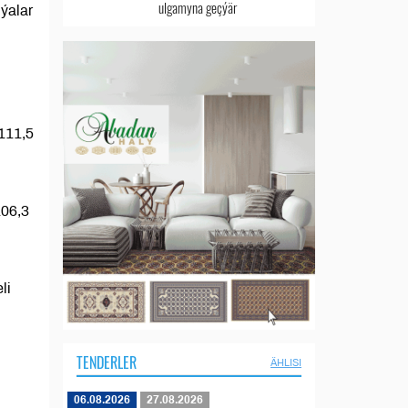
ulgamyna geçýär
ýalar
111,5
106,3
li
TENDERLER
ÄHLISI
06.08.2026
27.08.2026