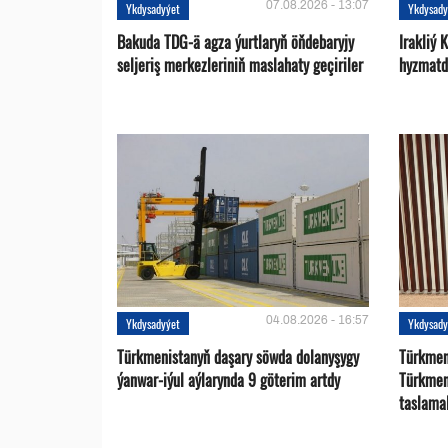
07.08.2026 - 13:07
Ykdysadyýet
Ykdysady
Bakuda TDG-ä agza ýurtlaryň öňdebaryjy
Irakliý 
seljeriş merkezleriniň maslahaty geçiriler
hyzmatd
04.08.2026 - 16:57
Ykdysadyýet
Ykdysady
Türkmenistanyň daşary söwda dolanyşygy
Türkmen 
ýanwar-iýul aýlarynda 9 göterim artdy
Türkmen
taslama