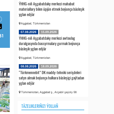
ÝHHG-niň Aşgabatdaky merkezi mahabat
materiallary bilen üpjün etmek boýunça bäsleşik
yglan edýär
Aşgabat, Türkmenistan
07.08.2026
15.09.2026
ÝHHG-niň Aşgabatdaky merkezi awtoulag
duralgasynda bassyrmalary gurmak boýunça
bäsleşik yglan edýär
Aşgabat, Türkmenistan
08.08.2026
18.09.2026
“Türkmennebit” DK maddy-tehniki serişdeleri
satyn almak boýunça halkara bäsleşigi gaýtadan
yglan edýär
Türkmenistan, Aşgabat ş., Arçabil şaýoly 56
TÄZELIKLERIŇIZI ÝOLLAŇ