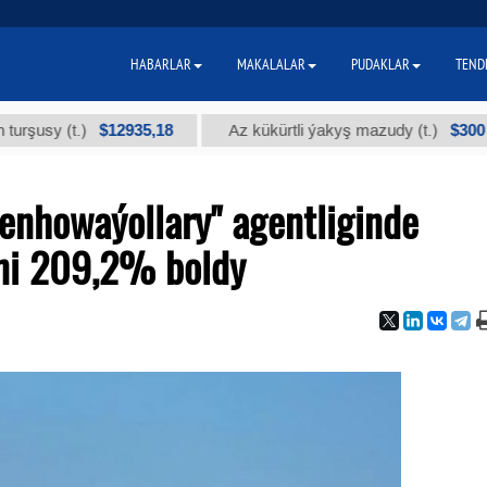
HABARLAR
MAKALALAR
PUDAKLAR
TEND
$12935,18
$300
y (t.)
Az kükürtli ýakyş mazudy (t.)
enhowaýollary" agentliginde
ini 209,2% boldy