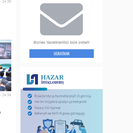
- 14:35
Biznes täzelikleriňizi bize ýollaň!
UGRATMAK
- 14:34
y