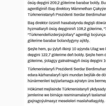
ösüş depgini 209,2 göterime barabar boldy. B
agentliginiň Baş direktory Mämmethan Çakyýe
Türkmenistanyň Prezidenti Serdar Berdimuha
Baş direktor özüniň hasabatynda degişli döwür
hyzmatlaryň ösüş depgininiň 108,2 göterime, 
“Türkmendeňizderýaýollary” agentligi boýunça
göterime barabar bolandygyny aýtdy.
Şeýle hem, şu ýylyň ilkinji 10 aýynda Ulag we 
depgini 122,7 göterime deň boldy. Şeýle hem d
göterime, ýolagçy gatnatmagyň ösüş depgini 1
Türkmenistanyň Prezidenti Serdar Berdimuham
edara-kärhanalaryň işini mundan beýläk-de d
hünärmenleri taýýarlamaga aýratyn üns bermeg
Hökümet mejlisinde Türkmenistanyň ykdysadyýet
jemlerine we birnäçe resminamalaryň taslama
gaýragoýulmasyz meseleleri maslahatlaşyldy.