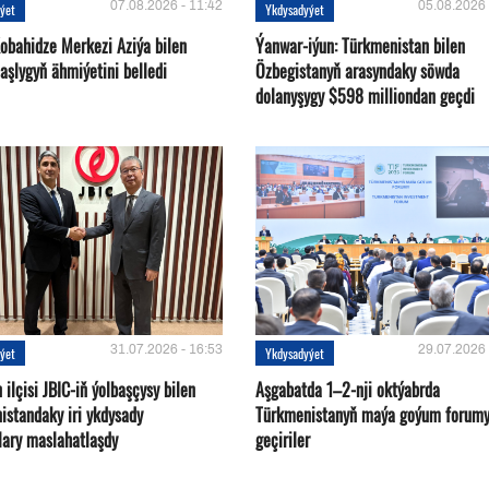
07.08.2026 - 11:42
05.08.2026 
ýet
Ykdysadyýet
Kobahidze Merkezi Aziýa bilen
Ýanwar-iýun: Türkmenistan bilen
aşlygyň ähmiýetini belledi
Özbegistanyň arasyndaky söwda
dolanyşygy $598 milliondan geçdi
31.07.2026 - 16:53
29.07.2026 
ýet
Ykdysadyýet
ilçisi JBIC-iň ýolbaşçysy bilen
Aşgabatda 1–2-nji oktýabrda
istandaky iri ykdysady
Türkmenistanyň maýa goýum forum
lary maslahatlaşdy
geçiriler