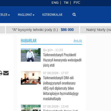
ENG
TM
РУС
ERLER
MAGLUMAT
KOTIROWKALAR
$86 000
"А" kysymly tehniki ýody (t.)
Natriý hlorly (nahar duz
HABARLAR
ÄHLISI
Şu gün - 11:23
Türkmenistanyň Prezidenti
Hazaryň kenarynda welosipedli
ýöriş etdi
07.08.2026 - 17:57
Türkmenistanyň DIM-niň
ýolbaşçysynyň orunbasary
ABŞ-nyň diplomaty bilen
ikitaraplaýyn hyzmatdaşlygy
maslahatlaşdy
07.08.2026 - 13:45