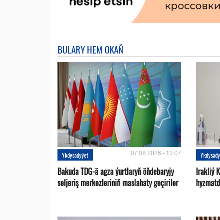
BULARY HEM OKAŇ
07.08.2026 - 13:07
Ykdysadyýet
Ykdysady
Bakuda TDG-ä agza ýurtlaryň öňdebaryjy
Irakliý 
seljeriş merkezleriniň maslahaty geçiriler
hyzmatd