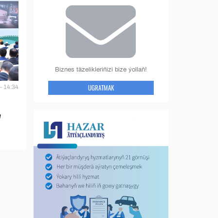
Biznes täzelikleriňizi bize ýollaň!
UGRATMAK
- 14:34
y