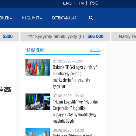
ENG
TM
РУС
ERLER
MAGLUMAT
KOTIROWKALAR
$86 000
"А" kysymly tehniki ýody (t.)
Natriý hlorly (nah
HABARLAR
ÄHLISI
07.08.2026 - 13:07
Bakuda TDG-ä agza ýurtlaryň
öňdebaryjy seljeriş
merkezleriniň maslahaty
geçiriler
07.08.2026 - 09:32
“Hazar Logistik” we “Hyundai
Corporation” logistika
pudagyndaky hyzmatdaşlygy
maslahatlaşdy
06.08.2026 - 16:30