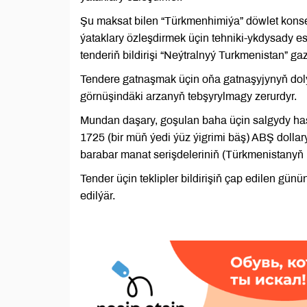
Şu maksat bilen “Türkmenhimiýa” döwlet konser
ýataklary özleşdirmek üçin tehniki-ykdysady e
tenderiň bildirişi “Neýtralnyý Turkmenistan” ga
Tendere gatnaşmak üçin oňa gatnaşyjynyň do
görnüşindäki arzanyň tebşyrylmagy zerurdyr.
Mundan daşary, goşulan baha üçin salgydy ha
1725 (bir müň ýedi ýüz ýigrimi bäş) ABŞ doll
barabar manat serişdeleriniň (Türkmenistanyň r
Tender üçin teklipler bildirişiň çap edilen g
edilýär.