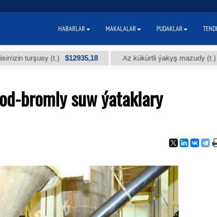
HABARLAR
MAKALALAR
PUDAKLAR
TEND
$12935,18
$300
urşusy (t.)
Az kükürtli ýakyş mazudy (t.)
od-bromly suw ýataklary