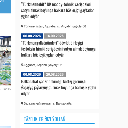
“Türkmennebit” DK maddy-tehniki serişdeleri
satyn almak boýunça halkara bäsleşigi gaýtadan
yglan edýär
Türkmenistan, Aşgabat ş., Arçabil şaýoly 56
06.08.2026
16.09.2026
“Türkmengallaönümleri” döwlet birleşigi
fostoksin himiki serişdesini satyn almak boýunça
halkara bäsleşik yglan edýär
Aşgabat, Arçabil Şaýoly 92
06.08.2026
26.08.2026
Balkanabat şäher häkimligi kottej görnüşli
ýaşaýyş jaýlaryny gurmak boýunça bäsleşik yglan
- 14:35
edýär
Балканский велаят, г. Балканабат
TÄZELIKLERIŇIZI ÝOLLAŇ