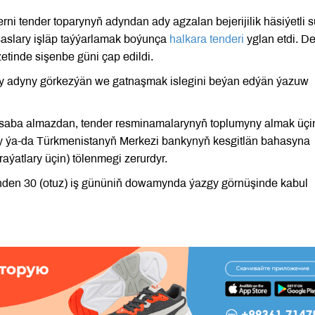
ni tender toparynyň adyndan ady agzalan bejerijilik häsiýetli 
saslary işläp taýýarlamak boýunça
halkara tenderi
yglan etdi. De
zetinde sişenbe güni çap edildi.
ly adyny görkezýän we gatnaşmak islegini beýan edýän ýazuw
saba almazdan, tender resminamalarynyň toplumyny almak üçi
ary ýa-da Türkmenistanyň Merkezi bankynyň kesgitlän bahasyna
aýatlary üçin) tölenmegi zerurdyr.
ününden 30 (otuz) iş gününiň dowamynda ýazgy görnüşinde kabul