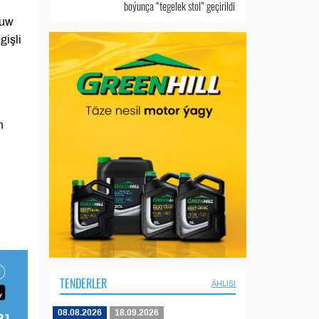
boýunça “tegelek stol” geçirildi
suw
gişli
n
TENDERLER
ÄHLISI
08.08.2026
18.09.2026