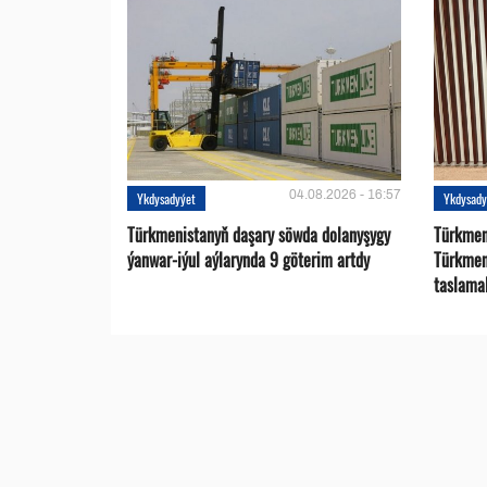
04.08.2026 - 16:57
Ykdysadyýet
Ykdysady
Türkmenistanyň daşary söwda dolanyşygy
Türkmen 
ýanwar-iýul aýlarynda 9 göterim artdy
Türkmen
taslama