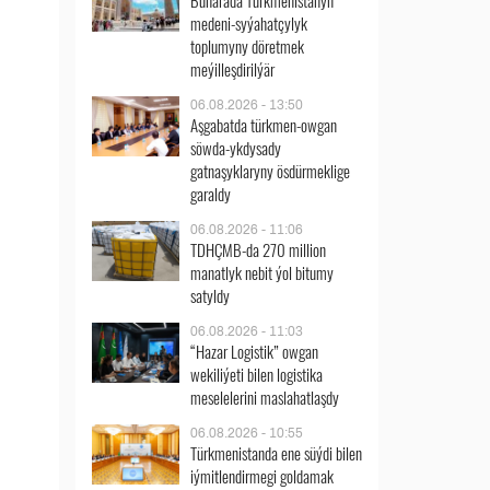
Buharada Türkmenistanyň
medeni-syýahatçylyk
toplumyny döretmek
meýilleşdirilýär
06.08.2026 - 13:50
Aşgabatda türkmen-owgan
söwda-ykdysady
gatnaşyklaryny ösdürmeklige
garaldy
06.08.2026 - 11:06
TDHÇMB-da 270 million
manatlyk nebit ýol bitumy
satyldy
06.08.2026 - 11:03
“Hazar Logistik” owgan
wekiliýeti bilen logistika
meselelerini maslahatlaşdy
06.08.2026 - 10:55
Türkmenistanda ene süýdi bilen
iýmitlendirmegi goldamak