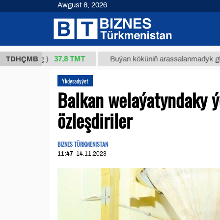
Awgust 8, 2026
37,8 ТМТ
/1 (kg.)
TDHÇMB
Buýan köküniň arassalanmadyk glisirrizin t
Ykdysadyýet
Balkan welaýatyndaky ý
özleşdiriler
BIZNES TÜRKMENISTAN
11:47
14.11.2023