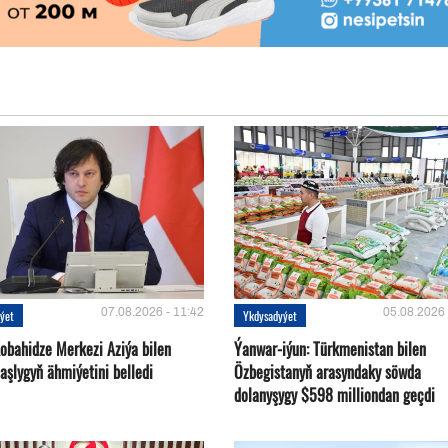
07.08.2026 - 11:42
05.08.2026 
ýet
Ykdysadyýet
Kobahidze Merkezi Aziýa bilen
Ýanwar-iýun: Türkmenistan bilen
aşlygyň ähmiýetini belledi
Özbegistanyň arasyndaky söwda
dolanyşygy $598 milliondan geçdi