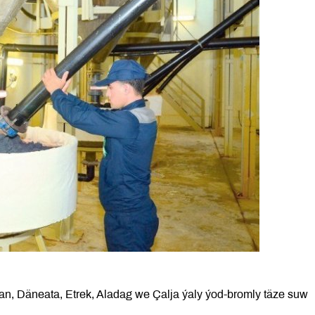
n, Däneata, Etrek, Aladag we Çalja ýaly ýod-bromly täze suw