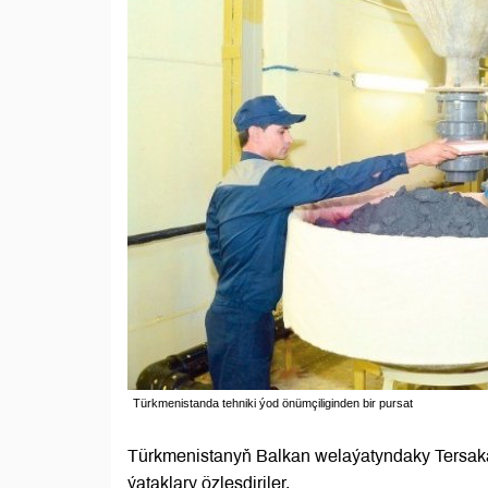
Türkmenistanda tehniki ýod önümçiliginden bir pursat
Türkmenistanyň Balkan welaýatyndaky Tersaka
ýataklary özleşdiriler.