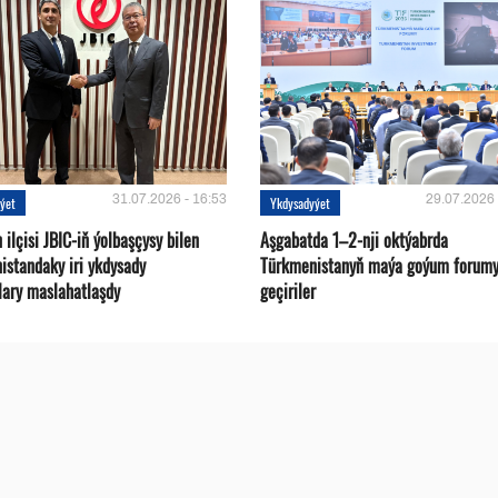
31.07.2026 - 16:53
29.07.2026 
ýet
Ykdysadyýet
ilçisi JBIC-iň ýolbaşçysy bilen
Aşgabatda 1–2-nji oktýabrda
istandaky iri ykdysady
Türkmenistanyň maýa goýum forum
lary maslahatlaşdy
geçiriler