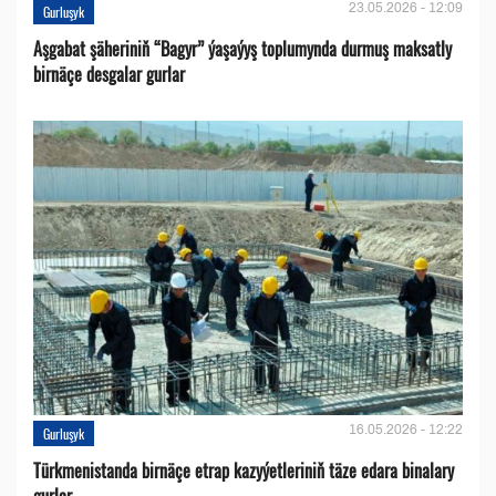
23.05.2026 - 12:09
Gurluşyk
Aşgabat şäheriniň “Bagyr” ýaşaýyş toplumynda durmuş maksatly
birnäçe desgalar gurlar
16.05.2026 - 12:22
Gurluşyk
Türkmenistanda birnäçe etrap kazyýetleriniň täze edara binalary
gurlar