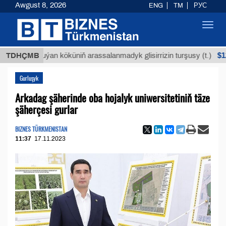
Awgust 8, 2026
ENG
TM
РУС
Toggl
navig
$12935,18
TDHÇMB
Buýan köküniň arassalanmadyk glisirrizin turşusy (t.)
Gurluşyk
Arkadag şäherinde oba hojalyk uniwersitetiniň täze
şäherçesi gurlar
BIZNES TÜRKMENISTAN
11:37
17.11.2023