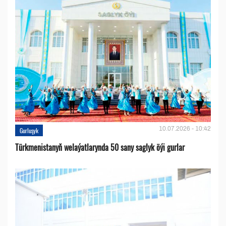
10.07.2026 - 10:42
Gurluşyk
Türkmenistanyň welaýatlarynda 50 sany saglyk öýi gurlar