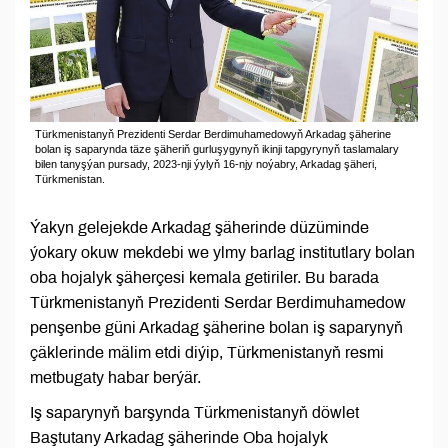
Türkmenistanyň Prezidenti Serdar Berdimuhamedowyň Arkadag şäherine
bolan iş saparynda täze şäheriň gurluşygynyň ikinji tapgyrynyň taslamalary
bilen tanyşýan pursady, 2023-nji ýylyň 16-njy noýabry, Arkadag şäheri,
Türkmenistan.
Ýakyn gelejekde Arkadag şäherinde düzüminde
ýokary okuw mekdebi we ylmy barlag institutlary bolan
oba hojalyk şäherçesi kemala getiriler. Bu barada
Türkmenistanyň Prezidenti Serdar Berdimuhamedow
penşenbe güni Arkadag şäherine bolan iş saparynyň
çäklerinde mälim etdi diýip, Türkmenistanyň resmi
metbugaty habar berýär.
Iş saparynyň barşynda Türkmenistanyň döwlet
Baştutany Arkadag şäherinde Oba hojalyk