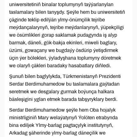
uniwersitetiniň binalar toplumynyň taýýarlanylan
taslamalary bilen tanyşdy. Şeýle hem bu uniwersitetiň
çäginde teklip edilýän ylmy-önümçilik tejribe
meýdançalarynyň, tejribe meýdanlarynyň, ýüpekçiligi
we ösümlikleri gorap saklamak pudagynda iş alyp
barmak, däneli, gök-bakja ekinleri, miweli baglary,
üzümi, gowaçany we bugdaýy ösdürip ýetişdirmek
üçin ýer bölekleri, ýyladyşhana toplumyny döretmek
we olaryň çäkleri baradaky hasabatlary diňledi.
Şunuň bilen baglylykda, Türkmenistanyň Prezidenti
Serdar Berdimuhamedow bu taslamalara gaýtadan
seretmek we desgalary gurmak boýunça halkara
bäsleşigini yglan etmek barada tabşyryklary berdi.
Serdar Berdimuhamedow şeýle hem Oba hojalyk
ministrliginiň Mary welaýatynyň Ýolöten etrabynda
bina ediljek Ylmy-barlag pagtaçylyk institutynyň,
Arkadag şäherinde ylmy-barlag däneçilik we