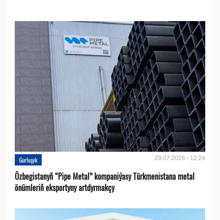
29.07.2026 - 12:24
Gurluşyk
Özbegistanyň “Pipe Metal” kompaniýasy Türkmenistana metal
önümleriň eksportyny artdyrmakçy