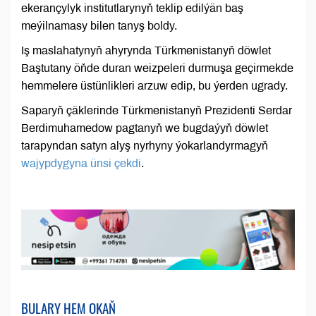
ekerançylyk institutlarynyň teklip edilýän baş
meýilnamasy bilen tanyş boldy.
Iş maslahatynyň ahyrynda Türkmenistanyň döwlet
Baştutany öňde duran weizpeleri durmuşa geçirmekde
hemmelere üstünlikleri arzuw edip, bu ýerden ugrady.
Saparyň çäklerinde Türkmenistanyň Prezidenti Serdar
Berdimuhamedow pagtanyň we bugdaýyň döwlet
tarapyndan satyn alyş nyrhyny ýokarlandyrmagyň
wajypdygyna ünsi çekdi
.
BULARY HEM OKAŇ