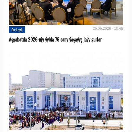
25.05.2026 - 10:48
Gurluşyk
Aşgabatda 2026-njy ýylda 76 sany ýaşaýyş jaýy gurlar