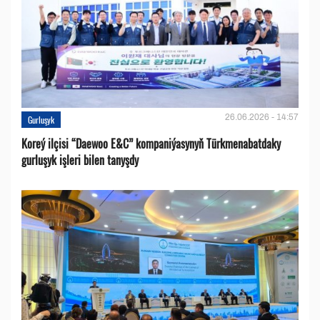
26.06.2026 - 14:57
Gurluşyk
Koreý ilçisi “Daewoo E&C” kompaniýasynyň Türkmenabatdaky
gurluşyk işleri bilen tanyşdy