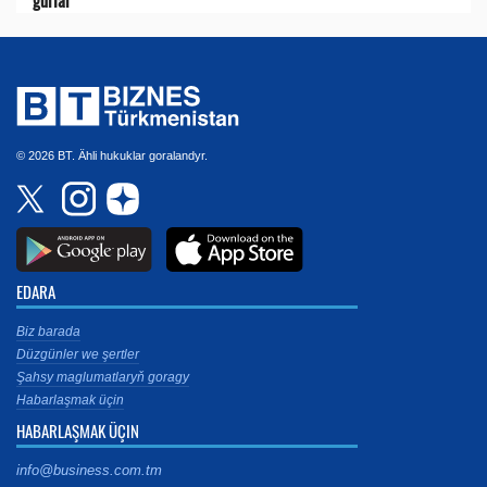
© 2026 BT. Ähli hukuklar goralandyr.
EDARA
Biz barada
Düzgünler we şertler
Şahsy maglumatlaryň goragy
Habarlaşmak üçin
HABARLAŞMAK ÜÇIN
info@business.com.tm