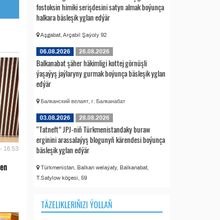
fostoksin himiki serişdesini satyn almak boýunça
halkara bäsleşik yglan edýär
Aşgabat, Arçabil Şaýoly 92
06.08.2026
26.08.2026
Balkanabat şäher häkimligi kottej görnüşli
ýaşaýyş jaýlaryny gurmak boýunça bäsleşik yglan
edýär
Балканский велаят, г. Балканабат
03.08.2026
28.08.2026
“Tatneft” JPJ-niň Türkmenistandaky buraw
erginini arassalaýyş blogunyň kärendesi boýunça
bäsleşik yglan edýär
- 16:53
len
Türkmenistan, Balkan welaýaty, Balkanabat,
T.Satylow köçesi, 59
TÄZELIKLERIŇIZI ÝOLLAŇ