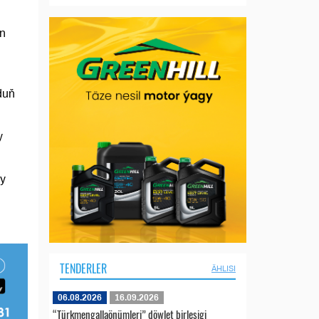
in
duň
y
ry
TENDERLER
ÄHLISI
06.08.2026
16.09.2026
“Türkmengallaönümleri” döwlet birleşigi