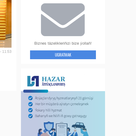
Biznes täzelikleriňizi bize ýollaň!
- 11:53
UGRATMAK