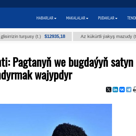
HABARLAR
MAKALALAR
PUDAKLAR
TEND
$12935,18
$30
n turşusy (t.)
Az kükürtli ýakyş mazudy (t.)
ti: Pagtanyň we bugdaýyň satyn
andyrmak wajypdyr