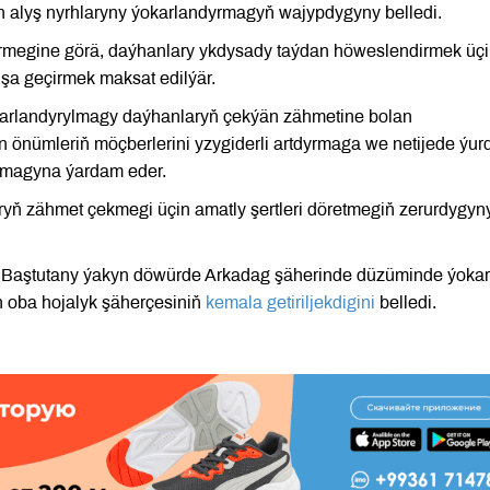
n alyş nyrhlaryny ýokarlandyrmagyň wajypdygyny belledi.
rmegine görä, daýhanlary ykdysady taýdan höweslendirmek üç
muşa geçirmek maksat edilýär.
ýokarlandyrylmagy daýhanlaryň çekýän zähmetine bolan
 önümleriň möçberlerini yzygiderli artdyrmaga we netijede ýur
nmagyna ýardam eder.
 zähmet çekmegi üçin amatly şertleri döretmegiň zerurdygyn
t Baştutany ýakyn döwürde Arkadag şäherinde düzüminde ýoka
n oba hojalyk şäherçesiniň
kemala getiriljekdigini
belledi.