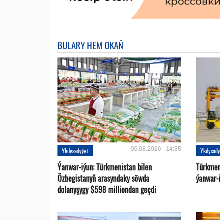
BULARY HEM OKAŇ
05.08.2026 - 14:35
Ykdysadyýet
Ykdysady
Ýanwar-iýun: Türkmenistan bilen
Türkmen
Özbegistanyň arasyndaky söwda
ýanwar-i
dolanyşygy $598 milliondan geçdi