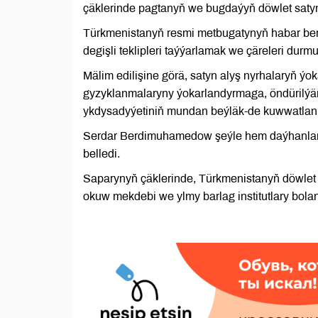
çäklerinde pagtanyň we bugdaýyň döwlet saty
Türkmenistanyň resmi metbugatynyň habar be
degişli teklipleri taýýarlamak we çäreleri dur
Mälim edilişine görä, satyn alyş nyrhalaryň 
gyzyklanmalaryny ýokarlandyrmaga, öndürilýän
ykdysadyýetiniň mundan beýläk-de kuwwatla
Serdar Berdimuhamedow şeýle hem daýhanlaryň
belledi.
Saparynyň çäklerinde, Türkmenistanyň döwle
okuw mekdebi we ylmy barlag institutlary bola