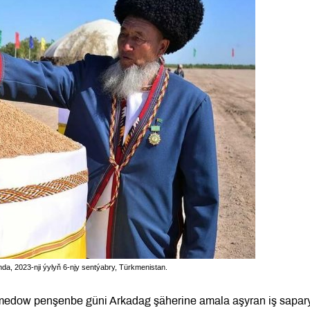
a, 2023-nji ýylyň 6-njy sentýabry, Türkmenistan.
medow penşenbe güni Arkadag şäherine amala aşyran iş sapar