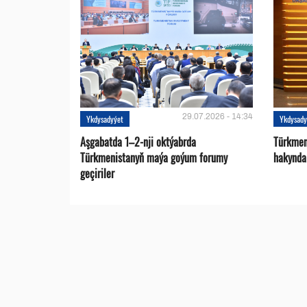
29.07.2026 - 14:34
Ykdysadyýet
Ykdysady
Aşgabatda 1–2-nji oktýabrda
Türkmen
Türkmenistanyň maýa goýum forumy
hakynda
geçiriler