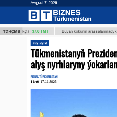
Awgust 7, 2026
37,8 ТМТ
34/1 (kg.)
TDHÇMB
Buýan köküniň arassalanmadyk glisirrizi
Ykdysadyýet
Tükmenistanyň Preziden
alyş nyrhlaryny ýokarl
BIZNES TÜRKMENISTAN
11:46
17.11.2023