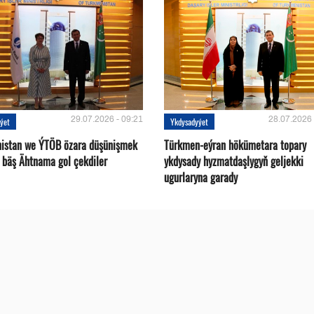
29.07.2026 - 09:21
28.07.2026 
ýet
Ykdysadyýet
istan we ÝTÖB özara düşünişmek
Türkmen-eýran hökümetara topary
 bäş Ähtnama gol çekdiler
ykdysady hyzmatdaşlygyň geljekki
ugurlaryna garady