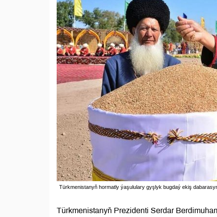
Türkmenistanyň hormatly ýaşululary gyşlyk bugdaý ekiş dabarasynd
Türkmenistanyň Prezidenti Serdar Berdimuha