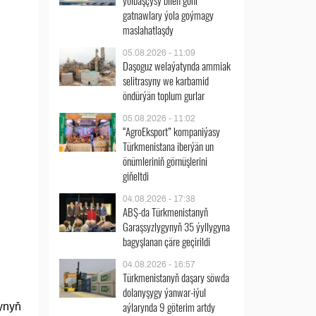
ýolbaşçysy bilen göni
gatnawlary ýola goýmagy
maslahatlaşdy
05.08.2026 - 11:09
Daşoguz welaýatynda ammiak
selitrasyny we karbamid
öndürýän toplum gurlar
05.08.2026 - 11:02
“AgroEksport” kompaniýasy
Türkmenistana iberýän un
önümleriniň görnüşlerini
giňeltdi
04.08.2026 - 17:38
ABŞ-da Türkmenistanyň
Garaşsyzlygynyň 35 ýyllygyna
bagyşlanan çäre geçirildi
04.08.2026 - 16:57
Türkmenistanyň daşary söwda
dolanyşygy ýanwar-iýul
aýlarynda 9 göterim artdy
ynyň