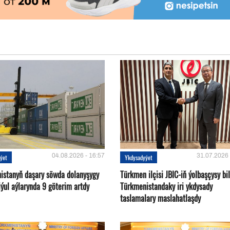
04.08.2026 - 16:57
31.07.2026 
ýet
Ykdysadyýet
istanyň daşary söwda dolanyşygy
Türkmen ilçisi JBIC-iň ýolbaşçysy bi
ýul aýlarynda 9 göterim artdy
Türkmenistandaky iri ykdysady
taslamalary maslahatlaşdy