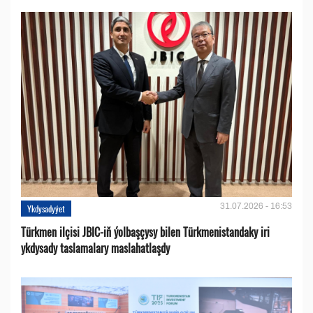
31.07.2026 - 16:53
Ykdysadyýet
Türkmen ilçisi JBIC-iň ýolbaşçysy bilen Türkmenistandaky iri
ykdysady taslamalary maslahatlaşdy