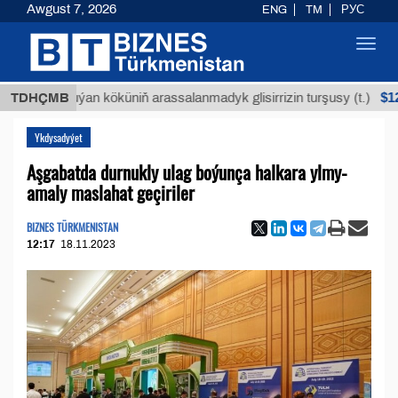
Awgust 7, 2026
ENG
TM
РУС
Toggl
navig
$12935,18
TDHÇMB
Buýan köküniň arassalanmadyk glisirrizin turşusy (t.)
Ykdysadyýet
Aşgabatda durnukly ulag boýunça halkara ylmy-
amaly maslahat geçiriler
BIZNES TÜRKMENISTAN
12:17
18.11.2023