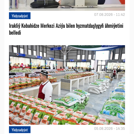
07.08.2026 - 11:42
Ykdysadyýet
Irakliý Kobahidze Merkezi Aziýa bilen hyzmatdaşlygyň ähmiýetini
belledi
05.08.2026 - 14:35
Ykdysadyýet