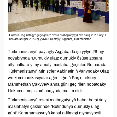
Halkara ulag-üstaşyr geçelgeleri: özara arabaglanyşyk we ösüş-2023” atly II
halkara sergisi, 2023-nji ýylyň 3-nji maýy, Aşgabat, Türkmenistan.
Türkmenistanyň paýtagty Aşgabatda şu ýylyň 26-njy
noýabrynda “Durnukly ulag: durnukly ösüşe goşant”
atly halkara ylmy-amaly maslahat geçiriler. Bu barada
Türkmenistanyň Ministrler Kabinetiniň ýanyndaky Ulag
we kommunikasiýalar agentliginiň Baş direktory
Mämmethan Çakyýew anna güni geçirilen nobatdaky
Hökümet mejlisiniň barşynda mälim etdi.
Türkmenistanyň resmi metbugatynyň habar berşi ýaly,
maslahatyň çäklerinde “Bütindünýä durnukly ulag
güni” Kararnamasynyň kabul edilmegi mynasybetli