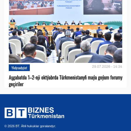
29.07.2026 - 14:34
Ykdysadyýet
Aşgabatda 1–2-nji oktýabrda Türkmenistanyň maýa goýum forumy
geçiriler
© 2026 BT. Ähli hukuklar goralandyr.