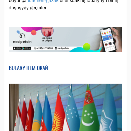
boýunça
türkmen-gazak
bilelikdäki iş toparynyň birinji
duşuşygy geçiriler.
BULARY HEM OKAŇ