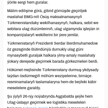
ýörite sergi hem guralar.
Mälim edilişine görä, gibrid görnüşde geçiriljek
maslahat BMG-niň Ösüş maksatnamasynyň
Türkmenistandaky wekilhanasynyň, halkara, sebit we
sebitara ulag düzümleriniň, ulag ulgamynda işleýän iri
kompaniýalaryň wekillerini bir ýere jemlär.
Türkmenistanyň Prezidenti Serdar Berdimuhamedow
öz gezeginde Bütindünýä durnukly ulag güni
mynasybetli guraljak halkara ylmy-amaly maslahaty
ýokary derejede geçirmek barada görkezmeleri berdi.
Hökümet mejlisinde Türkmenistany durmuş-ykdysady
taýdan ösdürmegiň möhüm wezipelerine, birnäçe
resminamalaryň taslamalaryna hem-de beýleki käbir
meselelere garaldy.
Şu ýylyň 26-njy noýabrynda Aşgabatda şeýle hem
Ulag-üstaşyr geçirmek we logistika meseleleri