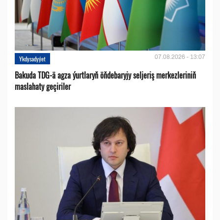
07.08.2026 - 13:07
Ykdysadyýet
Bakuda TDG-ä agza ýurtlaryň öňdebaryjy seljeriş merkezleriniň
maslahaty geçiriler