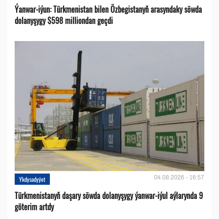
Ýanwar-iýun: Türkmenistan bilen Özbegistanyň arasyndaky söwda
dolanyşygy $598 milliondan geçdi
04.08.2026 - 16:57
Ykdysadyýet
Türkmenistanyň daşary söwda dolanyşygy ýanwar-iýul aýlarynda 9
göterim artdy