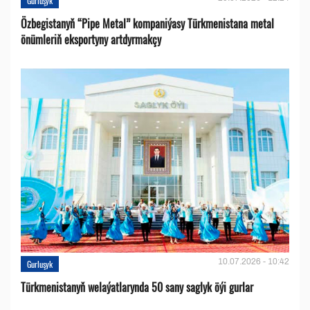
Gurluşyk
Özbegistanyň “Pipe Metal” kompaniýasy Türkmenistana metal
önümleriň eksportyny artdyrmakçy
10.07.2026 - 10:42
Gurluşyk
Türkmenistanyň welaýatlarynda 50 sany saglyk öýi gurlar