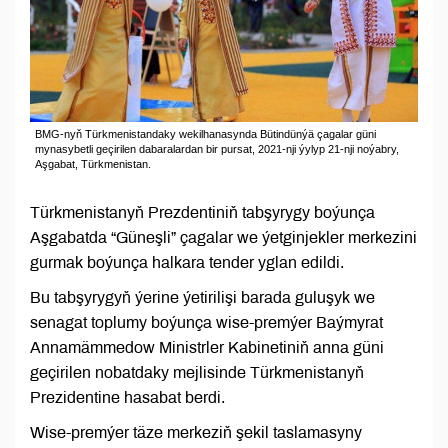
BMG-nyň Türkmenistandaky wekilhanasynda Bütindünýä çagalar güni
mynasybetli geçirilen dabaralardan bir pursat, 2021-nji ýylyp 21-nji noýabry,
Aşgabat, Türkmenistan.
Türkmenistanyň Prezdentiniň tabşyrygy boýunça
Aşgabatda “Güneşli” çagalar we ýetginjekler merkezini
gurmak boýunça halkara tender yglan edildi.
Bu tabşyrygyň ýerine ýetirilişi barada guluşyk we
senagat toplumy boýunça wise-premýer Baýmyrat
Annamämmedow Ministrler Kabinetiniň anna güni
geçirilen nobatdaky mejlisinde Türkmenistanyň
Prezidentine hasabat berdi.
Wise-premýer täze merkeziň şekil taslamasyny