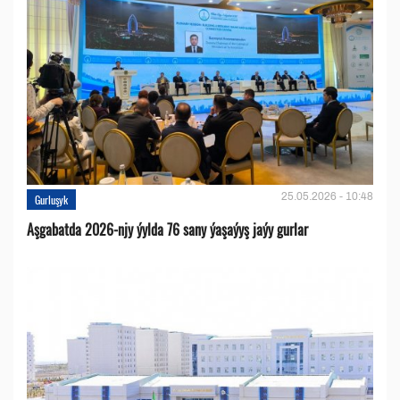
25.05.2026 - 10:48
Gurluşyk
Aşgabatda 2026-njy ýylda 76 sany ýaşaýyş jaýy gurlar