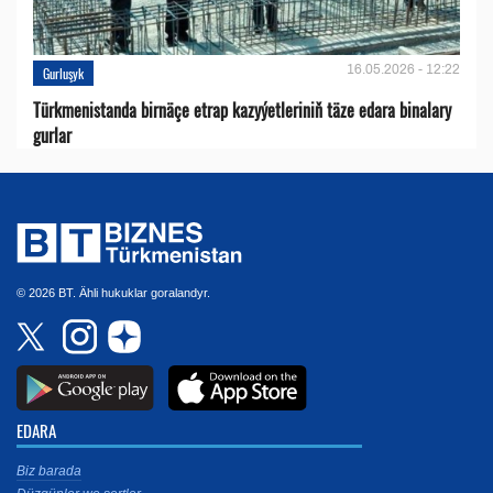
16.05.2026 - 12:22
Gurluşyk
Türkmenistanda birnäçe etrap kazyýetleriniň täze edara binalary
gurlar
© 2026 BT. Ähli hukuklar goralandyr.
EDARA
Biz barada