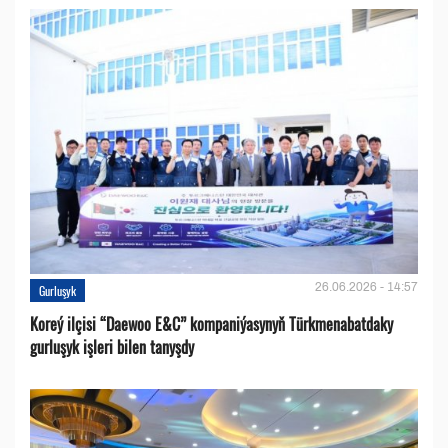
26.06.2026 - 14:57
Gurluşyk
Koreý ilçisi “Daewoo E&C” kompaniýasynyň Türkmenabatdaky
gurluşyk işleri bilen tanyşdy