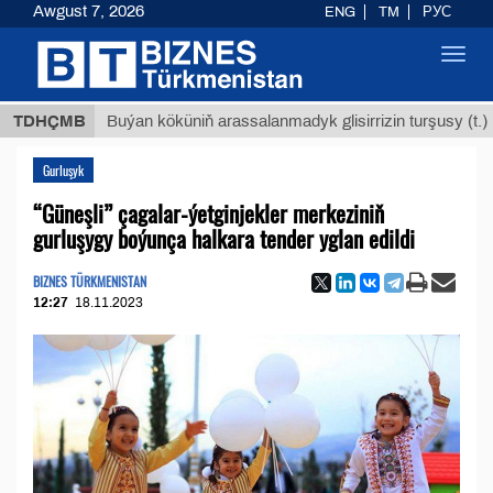
Awgust 7, 2026
ENG
TM
РУС
Toggl
navig
$1293
TDHÇMB
Buýan köküniň arassalanmadyk glisirrizin turşusy (t.)
Gurluşyk
“Güneşli” çagalar-ýetginjekler merkeziniň
gurluşygy boýunça halkara tender yglan edildi
BIZNES TÜRKMENISTAN
12:27
18.11.2023