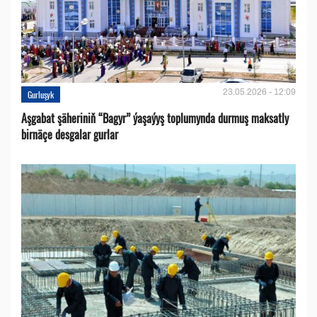
23.05.2026 - 12:09
Gurluşyk
Aşgabat şäheriniň “Bagyr” ýaşaýyş toplumynda durmuş maksatly
birnäçe desgalar gurlar