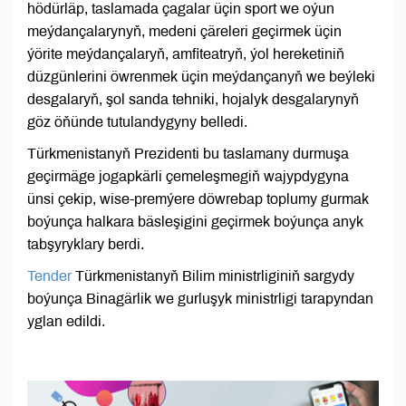
hödürläp, taslamada çagalar üçin sport we oýun
meýdançalarynyň, medeni çäreleri geçirmek üçin
ýörite meýdançalaryň, amfiteatryň, ýol hereketiniň
düzgünlerini öwrenmek üçin meýdançanyň we beýleki
desgalaryň, şol sanda tehniki, hojalyk desgalarynyň
göz öňünde tutulandygyny belledi.
Türkmenistanyň Prezidenti bu taslamany durmuşa
geçirmäge jogapkärli çemeleşmegiň wajypdygyna
ünsi çekip, wise-premýere döwrebap toplumy gurmak
boýunça halkara bäsleşigini geçirmek boýunça anyk
tabşyryklary berdi.
Tender
Türkmenistanyň Bilim ministrliginiň sargydy
boýunça Binagärlik we gurluşyk ministrligi tarapyndan
yglan edildi.