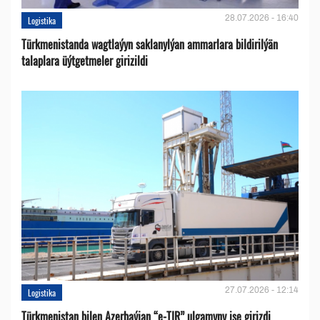
28.07.2026 - 16:40
Logistika
Türkmenistanda wagtlaýyn saklanylýan ammarlara bildirilýän
talaplara üýtgetmeler girizildi
27.07.2026 - 12:14
Logistika
Türkmenistan bilen Azerbaýjan “e-TIR” ulgamyny işe girizdi