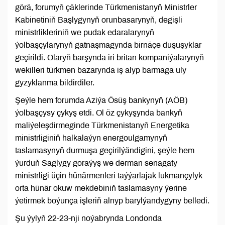
görä, forumyň çäklerinde Türkmenistanyň Ministrler
Kabinetiniň Başlygynyň orunbasarynyň, degişli
ministrlikleriniň we pudak edaralarynyň
ýolbaşçylarynyň gatnaşmagynda birnäçe duşuşyklar
geçirildi. Olaryň barşynda iri britan kompaniýalarynyň
wekilleri türkmen bazarynda iş alyp barmaga uly
gyzyklanma bildirdiler.
Şeýle hem forumda Aziýa Ösüş bankynyň (AÖB)
ýolbaşçysy çykyş etdi. Ol öz çykyşynda bankyň
maliýeleşdirmeginde Türkmenistanyň Energetika
ministrliginiň halkalaýyn energoulgamynyň
taslamasynyň durmuşa geçirilýändigini, şeýle hem
ýurduň Saglygy goraýyş we derman senagaty
ministrligi üçin hünärmenleri taýýarlajak lukmançylyk
orta hünär okuw mekdebiniň taslamasyny ýerine
ýetirmek boýunça işleriň alnyp barylýandygyny belledi.
Şu ýylyň 22-23-nji noýabrynda Londonda