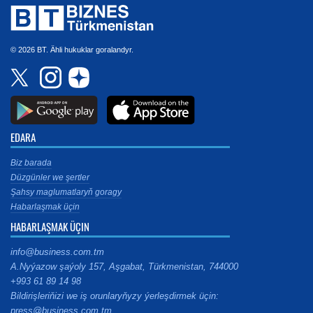
© 2026 BT. Ähli hukuklar goralandyr.
EDARA
Biz barada
Düzgünler we şertler
Şahsy maglumatlaryň goragy
Habarlaşmak üçin
HABARLAŞMAK ÜÇIN
info@business.com.tm
A.Nyýazow şaýoly 157, Aşgabat, Türkmenistan, 744000
+993 61 89 14 98
Bildirişleriňizi we iş orunlaryňyzy ýerleşdirmek üçin:
press@business.com.tm