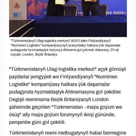
"Türkmenistanyň Ulag-logistika merkezi" AGPJ bilen Finlýandiýanyň
"Nurminen Logistiks" kompaniýasynyň arasyndaky halkara ýük daşamalar
pudagynda hyzmatdaşlyk boýunça Ähtnama gol çekmek dabarasy, 23-nji
noýabr, London, Beýik Britaniýa.
"Türkmenistanyň Ulag-logistika merkezi" açyk görnüşli
paýdarlar jemgyýeti we Finlýandiýanyň "Nurminen
Logistiks" kompaniýasy halkara ýük daşamalar
pudagynda hyzmatdaşlyk Ähtnamasyna gol çekdiler.
Degişli resminama Beýik Britaniýanyň London
şäherinde geçirilen "Türkmenistan - maýa goýum we
ösüş" atly maýa goýum forumynyň ikinji gününde,
penşenbe güni gol çekildi.
Türkmenistanyň resmi metbugatynyň habar bermegine