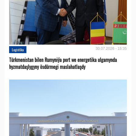
30.07.2026 - 15:35
Logistika
Türkmenistan bilen Rumyniýa port we energetika ulgamynda
hyzmatdaşlygyny ösdürmegi maslahatlaşdy