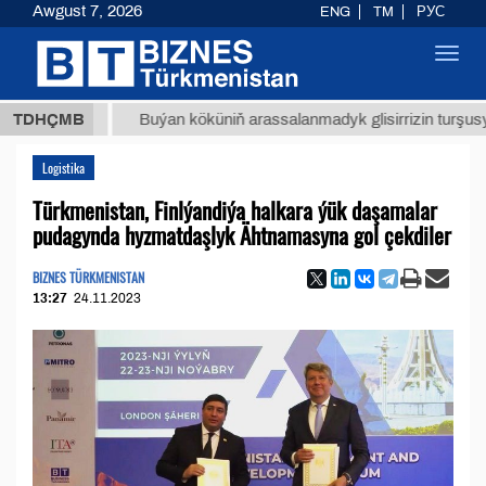
Awgust 7, 2026
ENG
TM
РУС
Toggl
navig
 ТМТ
$
TDHÇMB
Buýan köküniň arassalanmadyk glisirrizin turşusy (t.)
Logistika
Türkmenistan, Finlýandiýa halkara ýük daşamalar
pudagynda hyzmatdaşlyk Ähtnamasyna gol çekdiler
BIZNES TÜRKMENISTAN
13:27
24.11.2023