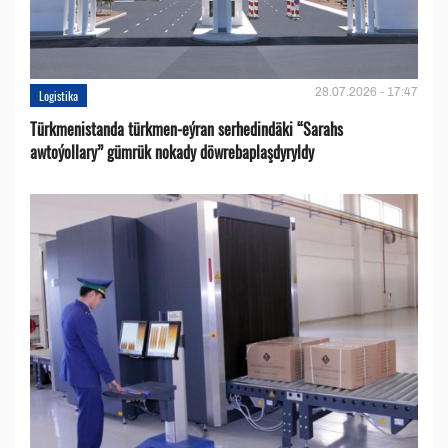
28.07.2026 - 17:47
Logistika
Türkmenistanda türkmen-eýran serhedindäki “Sarahs
awtoýollary” gümrük nokady döwrebaplaşdyryldy