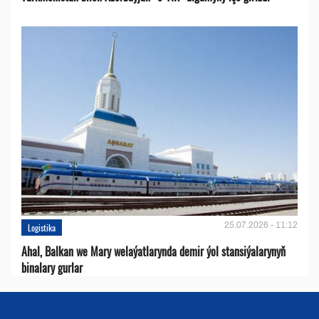
25.07.2026 - 11:12
Logistika
Ahal, Balkan we Mary welaýatlarynda demir ýol stansiýalarynyň
binalary gurlar