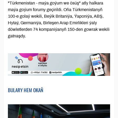
"Türkmenistan - maýa goýum we ösüş" atly halkara
maýa goýum forumy geçirildi. Oňa Türkmenistanyň
100-e golaý wekili, Beýik Britaniýa, Ýaponiýa, ABŞ,
Hytaý, Germaniýa, Birleşen Arap Emirlikleri ýaly
döwletlerden 74 kompaniýanyň 150-den gowrak wekili
gatnaşdy.
BULARY HEM OKAŇ