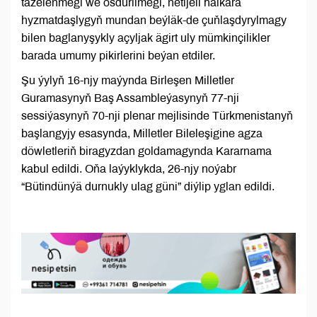
täzelenmegi we ösdürilmegi, netijeli halkara
hyzmatdaşlygyň mundan beýläk-de çuňlaşdyrylmagy
bilen baglanyşykly açyljak ägirt uly mümkinçilikler
barada umumy pikirlerini beýan etdiler.
Şu ýylyň 16-njy maýynda Birleşen Milletler
Guramasynyň Baş Assambleýasynyň 77-nji
sessiýasynyň 70-nji plenar mejlisinde Türkmenistanyň
başlangyjy esasynda, Milletler Bileleşigine agza
döwletleriň biragyzdan goldamagynda Kararnama
kabul edildi. Oňa laýyklykda, 26-njy noýabr
“Bütindünýä durnukly ulag güni” diýlip yglan edildi.