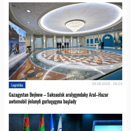
08.08.2026 - 09:23
Logistika
Gazagystan Beýnew – Saksaulsk aralygyndaky Aral–Hazar
awtomobil ýolunyň gurluşygyna başlady