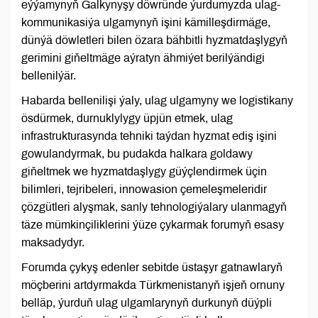
eýýamynyň Galkynyşy döwründe ýurdumyzda ulag-
kommunikasiýa ulgamynyň işini kämilleşdirmäge,
dünýä döwletleri bilen özara bähbitli hyzmatdaşlygyň
gerimini giňeltmäge aýratyn ähmiýet berilýändigi
bellenilýär.
Habarda bellenilişi ýaly, ulag ulgamyny we logistikany
ösdürmek, durnuklylygy üpjün etmek, ulag
infrastrukturasynda tehniki taýdan hyzmat ediş işini
gowulandyrmak, bu pudakda halkara goldawy
giňeltmek we hyzmatdaşlygy güýçlendirmek üçin
bilimleri, tejribeleri, innowasion çemeleşmeleridir
çözgütleri alyşmak, sanly tehnologiýalary ulanmagyň
täze mümkinçiliklerini ýüze çykarmak forumyň esasy
maksadydyr.
Forumda çykyş edenler sebitde üstaşyr gatnawlaryň
möçberini artdyrmakda Türkmenistanyň işjeň ornuny
belläp, ýurduň ulag ulgamlarynyň durkunyň düýpli