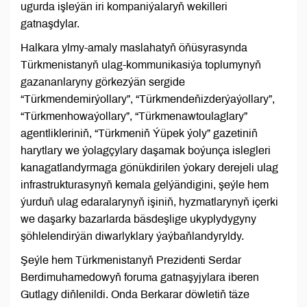
ugurda işleýän iri kompaniýalaryň wekilleri
gatnaşdylar.
Halkara ylmy-amaly maslahatyň öňüsyrasynda
Türkmenistanyň ulag-kommunikasiýa toplumynyň
gazananlaryny görkezýän sergide
“Türkmendemirýollary”, “Türkmendeňizderýaýollary”,
“Türkmenhowaýollary”, “Türkmenawtoulaglary”
agentlikleriniň, “Türkmeniň Ýüpek ýoly” gazetiniň
harytlary we ýolagçylary daşamak boýunça islegleri
kanagatlandyrmaga gönükdirilen ýokary derejeli ulag
infrastrukturasynyň kemala gelýändigini, şeýle hem
ýurduň ulag edaralarynyň işiniň, hyzmatlarynyň içerki
we daşarky bazarlarda bäsdeşlige ukyplydygyny
şöhlelendirýän diwarlyklary ýaýbaňlandyryldy.
Şeýle hem Türkmenistanyň Prezidenti Serdar
Berdimuhamedowyň foruma gatnaşyjylara iberen
Gutlagy diňlenildi. Onda Berkarar döwletiň täze