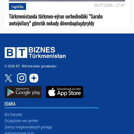
28.07.2026 - 17:47
Logistika
Türkmenistanda türkmen-eýran serhedindäki “Sarahs
awtoýollary” gümrük nokady döwrebaplaşdyryldy
© 2026 BT. Ähli hukuklar goralandyr.
EDARA
Biz barada
Düzgünler we şertler
Şahsy maglumatlaryň goragy
Habarlaşmak üçin