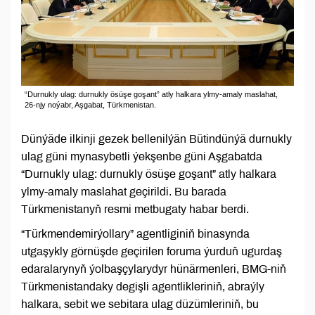
“Durnukly ulag: durnukly ösüşe goşant” atly halkara ylmy-amaly maslahat,
26-njy noýabr, Aşgabat, Türkmenistan.
Dünýäde ilkinji gezek bellenilýän Bütindünýä durnukly
ulag güni mynasybetli ýekşenbe güni Aşgabatda
“Durnukly ulag: durnukly ösüşe goşant” atly halkara
ylmy-amaly maslahat geçirildi. Bu barada
Türkmenistanyň resmi metbugaty habar berdi.
“Türkmendemirýollary” agentliginiň binasynda
utgaşykly görnüşde geçirilen foruma ýurduň ugurdaş
edaralarynyň ýolbaşçylarydyr hünärmenleri, BMG-niň
Türkmenistandaky degişli agentlikleriniň, abraýly
halkara, sebit we sebitara ulag düzümleriniň, bu