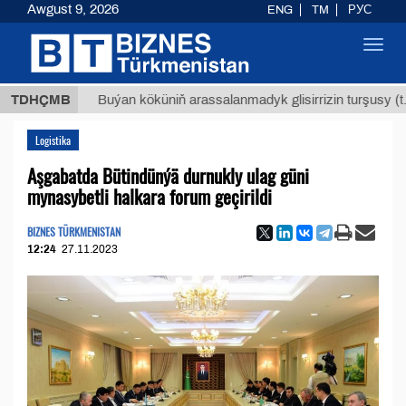
Awgust 9, 2026
ENG
TM
РУС
Toggl
navig
$1293
TDHÇMB
Buýan köküniň arassalanmadyk glisirrizin turşusy (t.)
Logistika
Aşgabatda Bütindünýä durnukly ulag güni
mynasybetli halkara forum geçirildi
BIZNES TÜRKMENISTAN
12:24
27.11.2023