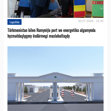
30.07.2026 - 15:35
Logistika
Türkmenistan bilen Rumyniýa port we energetika ulgamynda
hyzmatdaşlygyny ösdürmegi maslahatlaşdy