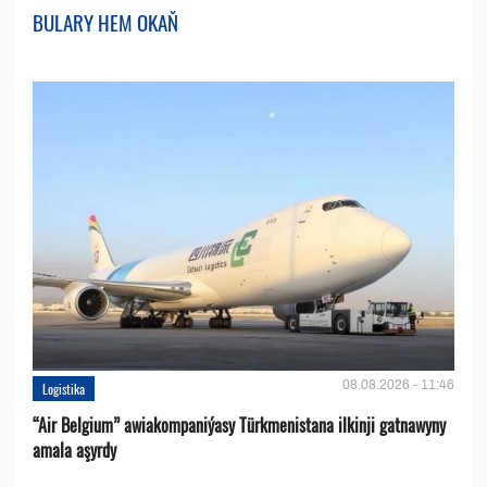
BULARY HEM OKAŇ
08.08.2026 - 11:46
Logistika
“Air Belgium” awiakompaniýasy Türkmenistana ilkinji gatnawyny
amala aşyrdy