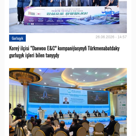
26.06.2026 - 14:57
Gurluşyk
Koreý ilçisi “Daewoo E&C” kompaniýasynyň Türkmenabatdaky
gurluşyk işleri bilen tanyşdy