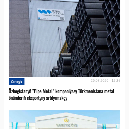
29.07.2026 - 12:24
Gurluşyk
Özbegistanyň “Pipe Metal” kompaniýasy Türkmenistana metal
önümleriň eksportyny artdyrmakçy