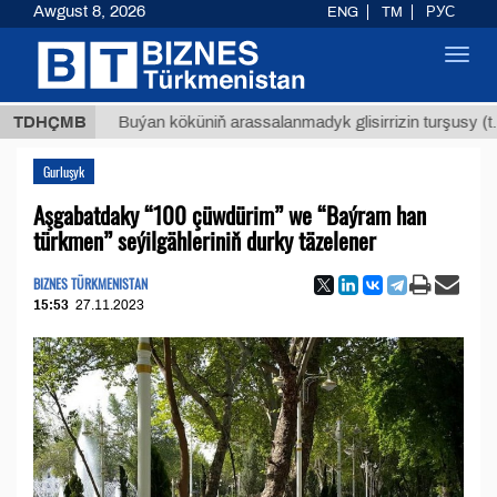
Awgust 8, 2026
ENG
TM
РУС
Toggl
navig
Т
$129
TDHÇMB
Buýan köküniň arassalanmadyk glisirrizin turşusy (t.)
Gurluşyk
Aşgabatdaky “100 çüwdürim” we “Baýram han
türkmen” seýilgähleriniň durky täzelener
BIZNES TÜRKMENISTAN
15:53
27.11.2023