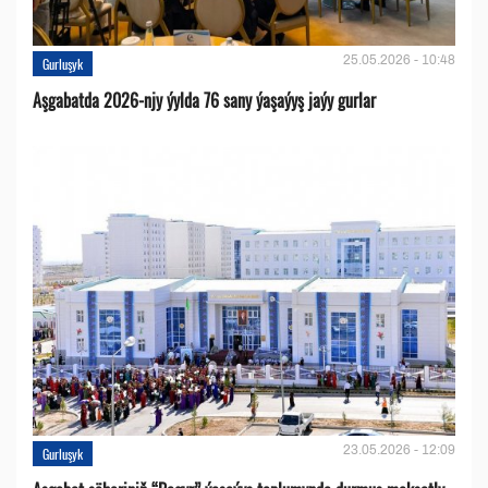
25.05.2026 - 10:48
Gurluşyk
Aşgabatda 2026-njy ýylda 76 sany ýaşaýyş jaýy gurlar
23.05.2026 - 12:09
Gurluşyk