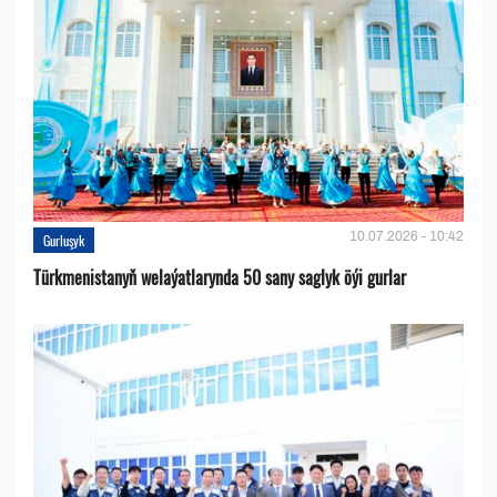
10.07.2026 - 10:42
Gurluşyk
Türkmenistanyň welaýatlarynda 50 sany saglyk öýi gurlar