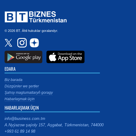
© 2026 BT. Ähli hukuklar goralandyr.
EDARA
Biz barada
Düzgünler we şertler
Şahsy maglumatlaryň goragy
Habarlaşmak üçin
HABARLAŞMAK ÜÇIN
info@business.com.tm
A.Nyýazow şaýoly 157, Aşgabat, Türkmenistan, 744000
+993 61 89 14 98