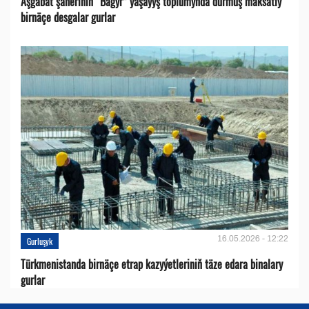
Aşgabat şäheriniň “Bagyr” ýaşaýyş toplumynda durmuş maksatly
birnäçe desgalar gurlar
16.05.2026 - 12:22
Gurluşyk
Türkmenistanda birnäçe etrap kazyýetleriniň täze edara binalary
gurlar