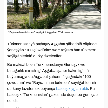
“Baýram han türkmen” seýilgähi, Aşgabat, Türkmenistan.
Türkmenistanyň paýtagty Aşgabat şäheriniň çäginde
ýerleşýän “100 çüwdürim” we “Baýram han türkmen”
seýilgähleriniň durky täzeleniler.
Bu maksat bilen Türkmenistanyň Gurluşyk we
binagärlik ministrligi Aşgabat şäher häkimliginiň
buýurmagynda Aşgabat şäheriniň çägindäki “100
çüwdürim” we “Baýram han türkmen” seýilgähleriniň
durkuny täzelemek boýunça
bäsleşik yglan etdi
. Bu
bäsleşik “Türkmenistan” gazetinde duşenbe güni çap
edildi.