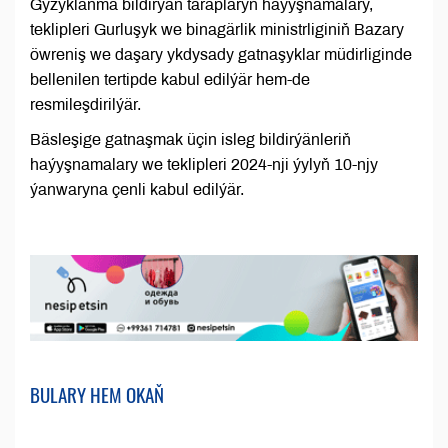
Gyzyklanma bildirýän taraplaryň haýyşnamalary,
teklipleri Gurluşyk we binagärlik ministrliginiň Bazary
öwreniş we daşary ykdysady gatnaşyklar müdirliginde
bellenilen tertipde kabul edilýär hem-de
resmileşdirilýär.
Bäsleşige gatnaşmak üçin isleg bildirýänleriň
haýyşnamalary we teklipleri 2024-nji ýylyň 10-njy
ýanwaryna çenli kabul edilýär.
BULARY HEM OKAŇ