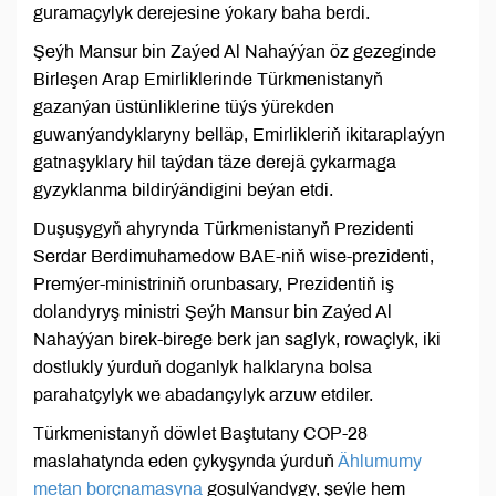
guramaçylyk derejesine ýokary baha berdi.
Şeýh Mansur bin Zaýed Al Nahaýýan öz gezeginde
Birleşen Arap Emirliklerinde Türkmenistanyň
gazanýan üstünliklerine tüýs ýürekden
guwanýandyklaryny belläp, Emirlikleriň ikitaraplaýyn
gatnaşyklary hil taýdan täze derejä çykarmaga
gyzyklanma bildirýändigini beýan etdi.
Duşuşygyň ahyrynda Türkmenistanyň Prezidenti
Serdar Berdimuhamedow BAE-niň wise-prezidenti,
Premýer-ministriniň orunbasary, Prezidentiň iş
dolandyryş ministri Şeýh Mansur bin Zaýed Al
Nahaýýan birek-birege berk jan saglyk, rowaçlyk, iki
dostlukly ýurduň doganlyk halklaryna bolsa
parahatçylyk we abadançylyk arzuw etdiler.
Türkmenistanyň döwlet Baştutany COP-28
maslahatynda eden çykyşynda ýurduň
Ählumumy
metan borçnamasyna
goşulýandygy, şeýle hem