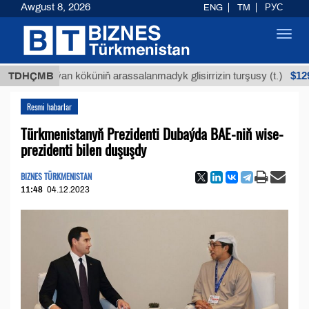
Awgust 8, 2026
ENG
TM
РУС
Toggl
navig
$12935,18
Buýan köküniň arassalanmadyk glisirrizin turşusy (t.)
TDHÇMB
Resmi habarlar
Türkmenistanyň Prezidenti Dubaýda BAE-niň wise-
prezidenti bilen duşuşdy
BIZNES TÜRKMENISTAN
11:48
04.12.2023