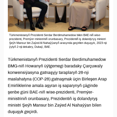
Türkmenistanyň Prezidenti Serdar Berdimuhamedow bilen BAE-niň wise-
prezidenti, Premýer-ministriniň orunbasary, Prezidentiň iş dolandyryş ministri
Şeýh Mansur bin Zaýed Al Nahaýýanyň arasynda geçirilen duşuşyk, 2023-nji
ýylyň 2-nji dekabry, Dubaý, BAE.
Türkmenistanyň Prezidenti Serdar Berdimuhamedow
BMG-niň Howanyň üýtgemegi baradaky Çarçuwaly
konwensiýasyna gatnaşyjy taraplaryň 28-nji
maslahatyna (COP-28) gatnaşmak üçin Birleşen Arap
Emirliklerine amala aşyran iş saparynyň çäginde
şenbe güni BAE-niň wise-prezidenti, Premýer-
ministriniň orunbasary, Prezidentiň iş dolandyryş
ministri Şeýh Mansur bin Zaýed Al Nahaýýan bilen
duşuşyk geçirdi.