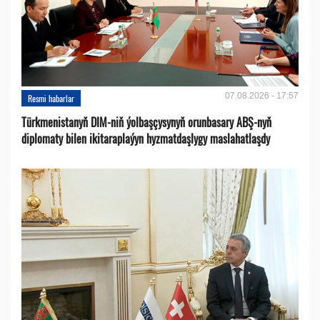
07.08.2026 - 17:57
Resmi habarlar
Türkmenistanyň DIM-niň ýolbaşçysynyň orunbasary ABŞ-nyň
diplomaty bilen ikitaraplaýyn hyzmatdaşlygy maslahatlaşdy