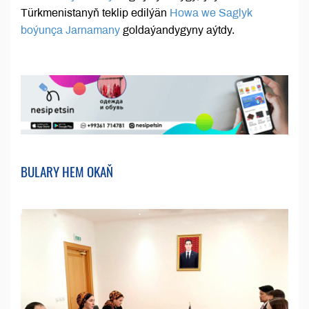
Türkmenistanyň teklip edilýän
Howa we Saglyk
boýunça Jarnamany
goldaýandygyny aýtdy.
BULARY HEM OKAŇ