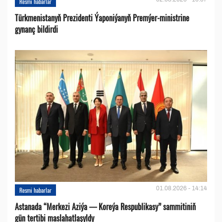
Resmi habarlar
Türkmenistanyň Prezidenti Ýaponiýanyň Premýer-ministrine
gynanç bildirdi
01.08.2026 - 14:14
Resmi habarlar
Astanada “Merkezi Aziýa — Koreýa Respublikasy” sammitiniň
gün tertibi maslahatlaşyldy