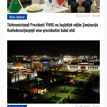
06.08.2026 - 09:26
Resmi habarlar
Türkmenistanyň Prezidenti ÝHHG-na başlyklyk edýän Şweýsariýa
Konfederasiýasynyň wise-prezidentini kabul etdi
02.08.2026 - 16:57