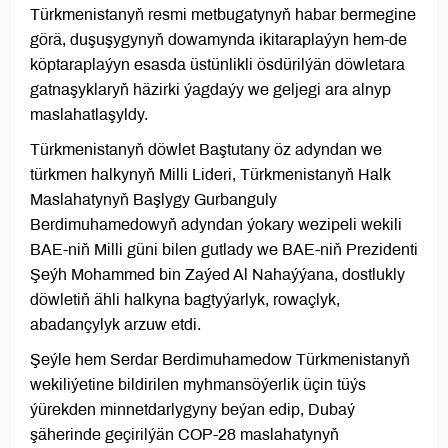
Türkmenistanyň resmi metbugatynyň habar bermegine
görä, duşuşygynyň dowamynda ikitaraplaýyn hem-de
köptaraplaýyn esasda üstünlikli ösdürilýän döwletara
gatnaşyklaryň häzirki ýagdaýy we geljegi ara alnyp
maslahatlaşyldy.
Türkmenistanyň döwlet Baştutany öz adyndan we
türkmen halkynyň Milli Lideri, Türkmenistanyň Halk
Maslahatynyň Başlygy Gurbanguly
Berdimuhamedowyň adyndan ýokary wezipeli wekili
BAE-niň Milli güni bilen gutlady we BAE-niň Prezidenti
Şeýh Mohammed bin Zaýed Al Nahaýýana, dostlukly
döwletiň ähli halkyna bagtyýarlyk, rowaçlyk,
abadançylyk arzuw etdi.
Şeýle hem Serdar Berdimuhamedow Türkmenistanyň
wekiliýetine bildirilen myhmansöýerlik üçin tüýs
ýürekden minnetdarlygyny beýan edip, Dubaý
şäherinde geçirilýän COP-28 maslahatynyň