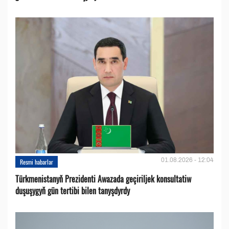
01.08.2026 - 12:04
Resmi habarlar
Türkmenistanyň Prezidenti Awazada geçiriljek konsultatiw
duşuşygyň gün tertibi bilen tanyşdyrdy