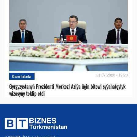
31.07.2026 - 19:23
Resmi habarlar
Gyrgyzystanyň Prezidenti Merkezi Aziýa üçin bitewi syýahatçylyk
wizasyny teklip etdi