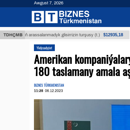
Awgust 7, 2026
$12935,18
küniň arassalanmadyk glisirrizin turşusy (t.)
TDHÇMB
Az 
Ykdysadyýet
Amerikan kompaniýalary
180 taslamany amala aş
BIZNES TÜRKMENISTAN
11:28
06.12.2023