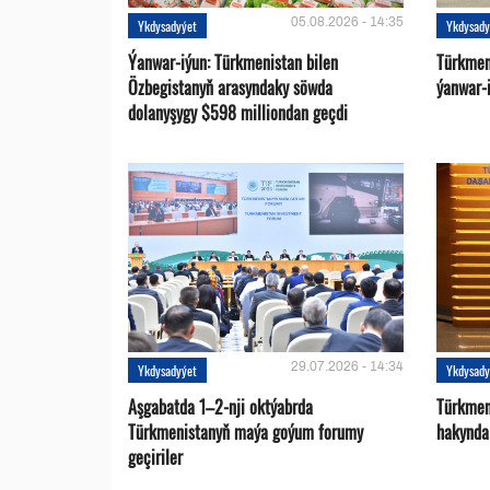
05.08.2026 - 14:35
Ykdysadyýet
Ykdysady
Ýanwar-iýun: Türkmenistan bilen
Türkmen
Özbegistanyň arasyndaky söwda
ýanwar-i
dolanyşygy $598 milliondan geçdi
29.07.2026 - 14:34
Ykdysadyýet
Ykdysady
Aşgabatda 1–2-nji oktýabrda
Türkmen
Türkmenistanyň maýa goýum forumy
hakynda
geçiriler