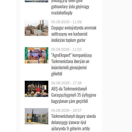
ýolbaşçysy bilen göni
gatnawlary ýola goýmagy
maslahatlaşdy
05.08.2026 - 11:09
Daşoguz welaýatynda ammiak
selitrasyny we karbamid
öndürýän toplum gurlar
05.08.2026 - 11:02
“AgroEksport” kompaniýasy
Türkmenistana iberýän un
önümleriniň görnüşlerini
giňeltdi
04.08.2026 - 17:38
ABŞ-da Türkmenistanyň
Garaşsyzlygynyň 35 ýyllygyna
bagyşlanan çäre geçirildi
04.08.2026 - 16:57
Türkmenistanyň daşary söwda
dolanyşygy ýanwar-iýul
aýlarynda 9 göterim artdy