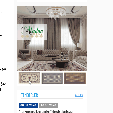
n-
ýa
, şu
-gaz
l
TENDERLER
ÄHLISI
06.08.2026
16.09.2026
“Türkmengallaönümleri” döwlet birleşigi