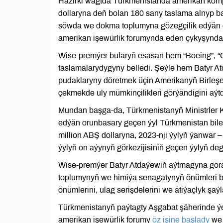
Häzirki wagtda Türkmenistanda amerikan kom
dollaryna deň bolan 180 sany taslama alnyp ba
söwda we dokma toplumyna gözegçilik edýän o
amerikan işewürlik forumynda eden çykyşynda 
Wise-premýer bularyň esasan hem “Boeing”, “G
taslamalarydygyny belledi. Şeýle hem Batyr 
pudaklaryny döretmek üçin Amerikanyň Birleş
çekmekde uly mümkinçilikleri görýändigini aýtd
Mundan başga-da, Türkmenistanyň Ministrler 
edýän orunbasary geçen ýyl Türkmenistan bi
million ABŞ dollaryna, 2023-nji ýylyň ýanwar –
ýylyň on aýynyň görkezijisiniň geçen ýylyň degi
Wise-premýer Batyr Atdaýewiň aýtmagyna görä,
toplumynyň we himiýa senagatynyň önümleri bo
önümlerini, ulag serişdelerini we ätiýaçlyk şa
Türkmenistanyň paýtagty Aşgabat şäherinde 
amerikan işewürlik forumy
öz işine başlady
we 