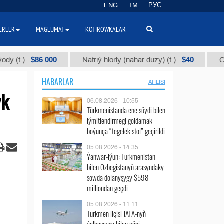
ENG
TM
РУС
ERLER
MAGLUMAT
KOTIROWKALAR
$86 000
$40
)
Natriý hlorly (nahar duzy) (t.)
Garyşyk p
HABARLAR
ÄHLISI
yk
06.08.2026 - 10:55
Türkmenistanda ene süýdi bilen
iýmitlendirmegi goldamak
boýunça “tegelek stol” geçirildi
05.08.2026 - 14:35
Ýanwar-iýun: Türkmenistan
bilen Özbegistanyň arasyndaky
söwda dolanyşygy $598
milliondan geçdi
05.08.2026 - 11:11
Türkmen ilçisi JATA-nyň