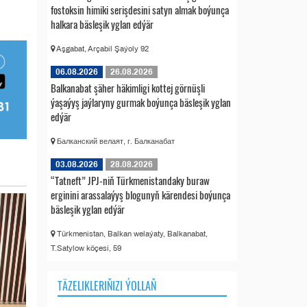
fostoksin himiki serişdesini satyn almak boýunça
halkara bäsleşik yglan edýär
Aşgabat, Arçabil Şaýoly 92
06.08.2026
26.08.2026
Balkanabat şäher häkimligi kottej görnüşli
ýaşaýyş jaýlaryny gurmak boýunça bäsleşik yglan
edýär
Балканский велаят, г. Балканабат
03.08.2026
28.08.2026
“Tatneft” JPJ-niň Türkmenistandaky buraw
erginini arassalaýyş blogunyň kärendesi boýunça
bäsleşik yglan edýär
Türkmenistan, Balkan welaýaty, Balkanabat,
T.Satylow köçesi, 59
TÄZELIKLERIŇIZI ÝOLLAŇ