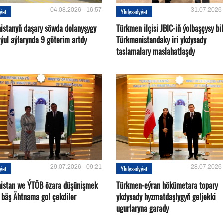
04.08.2026 - 16:57
31.07.2026 
ýet
Ykdysadyýet
istanyň daşary söwda dolanyşygy
Türkmen ilçisi JBIC-iň ýolbaşçysy bi
ýul aýlarynda 9 göterim artdy
Türkmenistandaky iri ykdysady
taslamalary maslahatlaşdy
29.07.2026 - 09:21
28.07.2026 
ýet
Ykdysadyýet
istan we ÝTÖB özara düşünişmek
Türkmen-eýran hökümetara topary
 bäş Ähtnama gol çekdiler
ykdysady hyzmatdaşlygyň geljekki
ugurlaryna garady