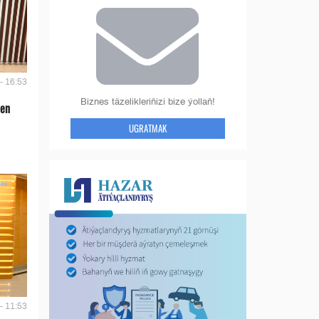
- 16:53
Biznes täzelikleriňizi bize ýollaň!
len
UGRATMAK
- 11:53