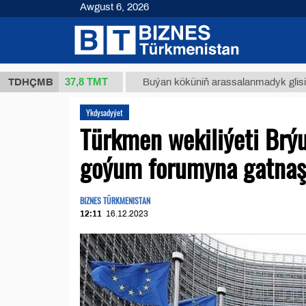
Awgust 6, 2026
37,8 ТМТ
(kg.)
TDHÇMB
Buýan köküniň arassalanmadyk glisirrizin tur
Ykdysadyýet
Türkmen wekiliýeti Brý
goýum forumyna gatnaş
BIZNES TÜRKMENISTAN
12:11
16.12.2023