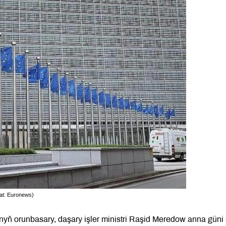
rat: Euronews)
nyň orunbasary, daşary işler ministri Raşid Meredow anna güni