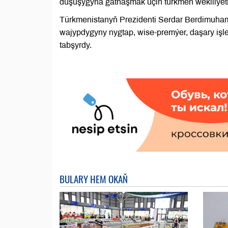
duşuşygyna gatnaşmak üçin türkmen wekiliýetini
Türkmenistanyň Prezidenti Serdar Berdimuham
wajypdygyny nygtap, wise-premýer, daşary işler
tabşyrdy.
BULARY HEM OKAŇ