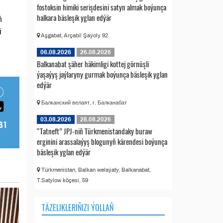
fostoksin himiki serişdesini satyn almak boýunça
halkara bäsleşik yglan edýär
ň
i
Aşgabat, Arçabil Şaýoly 92
06.08.2026
26.08.2026
Balkanabat şäher häkimligi kottej görnüşli
ýaşaýyş jaýlaryny gurmak boýunça bäsleşik yglan
edýär
Балканский велаят, г. Балканабат
03.08.2026
28.08.2026
“Tatneft” JPJ-niň Türkmenistandaky buraw
erginini arassalaýyş blogunyň kärendesi boýunça
bäsleşik yglan edýär
Türkmenistan, Balkan welaýaty, Balkanabat,
T.Satylow köçesi, 59
TÄZELIKLERIŇIZI ÝOLLAŇ