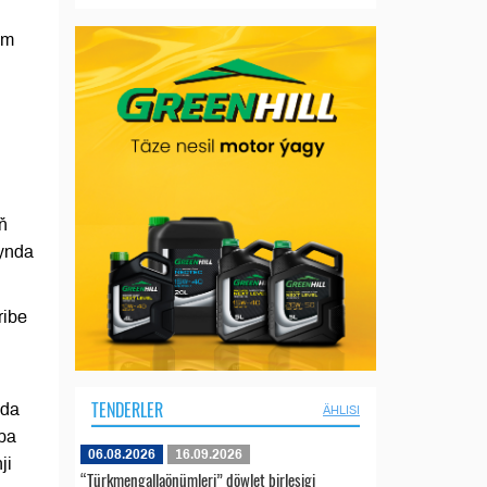
um
ň
mynda
ribe
TENDERLER
nda
ÄHLISI
pa
06.08.2026
16.09.2026
ji
“Türkmengallaönümleri” döwlet birleşigi