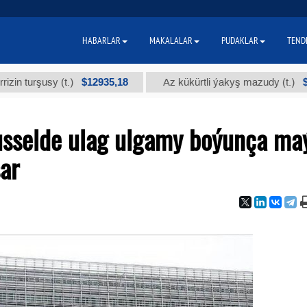
HABARLAR
MAKALALAR
PUDAKLAR
TEND
$12935,18
$300
şusy (t.)
Az kükürtli ýakyş mazudy (t.)
usselde ulag ulgamy boýunça ma
ar