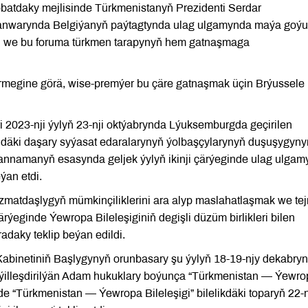
nobatdaky mejlisinde Türkmenistanyň Prezidenti Serdar
ýanwarynda Belgiýanyň paýtagtynda ulag ulgamynda maýa goý
ini we bu foruma türkmen tarapynyň hem gatnaşmaga
megine görä, wise-premýer bu çäre gatnaşmak üçin Brýussele
i 2023-nji ýylyň 23-nji oktýabrynda Lýuksemburgda geçirilen
ndäki daşary syýasat edaralarynyň ýolbaşçylarynyň duşuşygyny
eýannamanyň esasynda geljek ýylyň ikinji çärýeginde ulag ulga
ýan etdi.
atdaşlygyň mümkinçiliklerini ara alyp maslahatlaşmak we tej
ärýeginde Ýewropa Bileleşiginiň degişli düzüm birlikleri bilen
daky teklip beýan edildi.
abinetiniň Başlygynyň orunbasary şu ýylyň 18-19-njy dekabry
eýilleşdirilýän Adam hukuklary boýunça “Türkmenistan — Ýewro
e “Türkmenistan — Ýewropa Bileleşigi” bilelikdäki toparyň 22-n