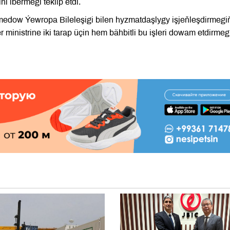
 ibermegi teklip etdi.
edow Ýewropa Bileleşigi bilen hyzmatdaşlygy işjeňleşdirmegi
 ministrine iki tarap üçin hem bähbitli bu işleri dowam etdirmeg