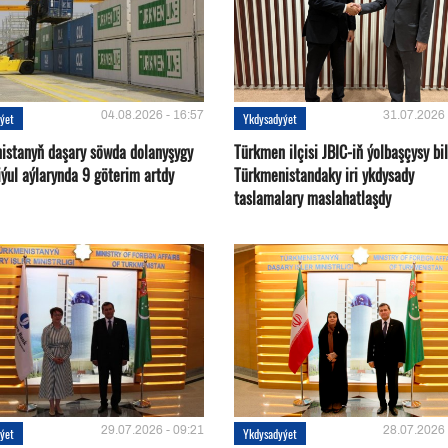
04.08.2026 - 16:57
31.07.2026 
ýet
Ykdysadyýet
istanyň daşary söwda dolanyşygy
Türkmen ilçisi JBIC-iň ýolbaşçysy bi
ýul aýlarynda 9 göterim artdy
Türkmenistandaky iri ykdysady
taslamalary maslahatlaşdy
29.07.2026 - 09:21
28.07.2026 
ýet
Ykdysadyýet