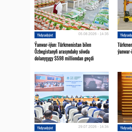
05.08.2026 - 14:35
Ykdysadyýet
Ykdysady
Ýanwar-iýun: Türkmenistan bilen
Türkmen
Özbegistanyň arasyndaky söwda
ýanwar-i
dolanyşygy $598 milliondan geçdi
29.07.2026 - 14:34
Ykdysadyýet
Ykdysady