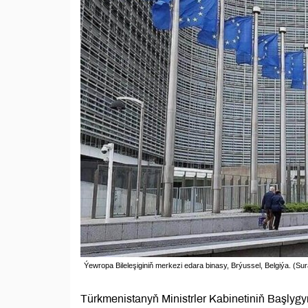
Ýewropa Bileleşiginiň merkezi edara binasy, Brýussel, Belgiýa. (Su
Türkmenistanyň Ministrler Kabinetiniň Başlygy