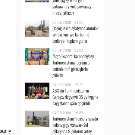
ýolbaşçysy bilen göni
gatnawlary ýola goýmagy
maslahatlaşdy
05.08.2026 - 11:09
Daşoguz welaýatynda ammiak
selitrasyny we karbamid
öndürýän toplum gurlar
05.08.2026 - 11:02
“AgroEksport” kompaniýasy
Türkmenistana iberýän un
önümleriniň görnüşlerini
giňeltdi
04.08.2026 - 17:38
ABŞ-da Türkmenistanyň
Garaşsyzlygynyň 35 ýyllygyna
bagyşlanan çäre geçirildi
04.08.2026 - 16:57
Türkmenistanyň daşary söwda
dolanyşygy ýanwar-iýul
aýlarynda 9 göterim artdy
 sanly