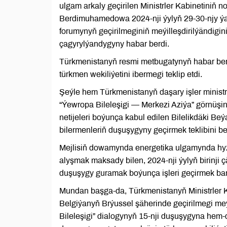
ulgam arkaly geçirilen Ministrler Kabinetiniň 
Berdimuhamedowa 2024-nji ýylyň 29-30-njy 
forumynyň geçirilmeginiň meýilleşdirilýändig
çagyrylýandygyny habar berdi.
Türkmenistanyň resmi metbugatynyň habar ber
türkmen wekiliýetini ibermegi teklip etdi.
Şeýle hem Türkmenistanyň daşary işler ministr
“Ýewropa Bileleşigi — Merkezi Aziýa” görnüşi
netijeleri boýunça kabul edilen Bilelikdäki B
bilermenleriň duşuşygyny geçirmek teklibini be
Mejlisiň dowamynda energetika ulgamynda hyzm
alyşmak maksady bilen, 2024-nji ýylyň birinji ç
duşuşygy guramak boýunça işleri geçirmek bara
Mundan başga-da, Türkmenistanyň Ministrler K
Belgiýanyň Brýussel şäherinde geçirilmegi m
Bileleşigi” dialogynyň 15-nji duşuşygyna hem-d