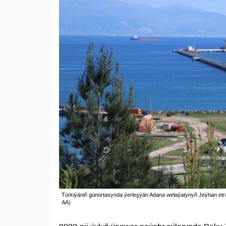
Türkiýäniň günortasynda ýerleşýän Adana welaýatynyň Jeýhan etra
AA)