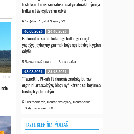
fostoksin himiki serişdesini satyn almak boýunça
halkara bäsleşik yglan edýär
Aşgabat, Arçabil Şaýoly 92
06.08.2026
26.08.2026
Balkanabat şäher häkimligi kottej görnüşli
ýaşaýyş jaýlaryny gurmak boýunça bäsleşik yglan
edýär
Балканский велаят, г. Балканабат
03.08.2026
28.08.2026
- 11:18
“Tatneft” JPJ-niň Türkmenistandaky buraw
erginini arassalaýyş blogunyň kärendesi boýunça
ninde
bäsleşik yglan edýär
Türkmenistan, Balkan welaýaty, Balkanabat,
T.Satylow köçesi, 59
TÄZELIKLERIŇIZI ÝOLLAŇ