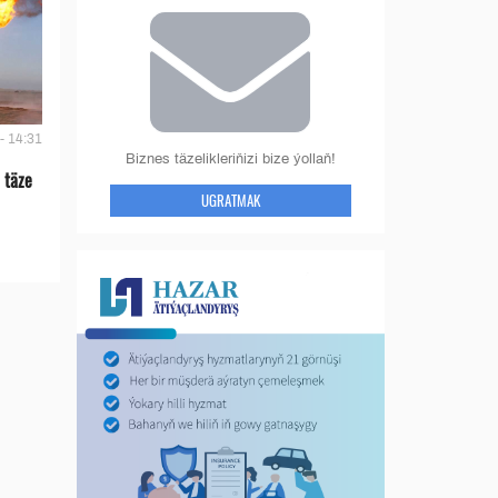
- 14:31
Biznes täzelikleriňizi bize ýollaň!
 täze
UGRATMAK