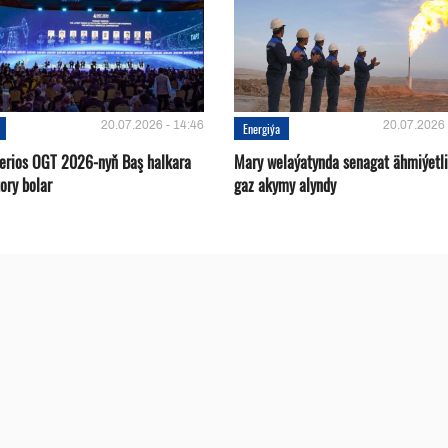
20.07.2026 - 14:46
20.07.2026 
Energiýa
terios OGT 2026-nyň Baş halkara
Mary welaýatynda senagat ähmiýetli
ory bolar
gaz akymy alyndy