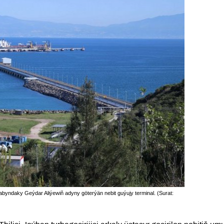
byndaky Geýdar Aliýewiň adyny göterýän nebit guýujy terminal. (Surat: