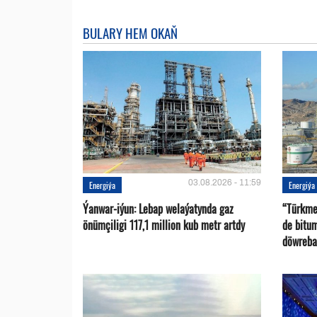
BULARY HEM OKAŇ
03.08.2026 - 11:59
Energiýa
Energiýa
Ýanwar-iýun: Lebap welaýatynda gaz
“Türkme
önümçiligi 117,1 million kub metr artdy
de bitu
döwreba