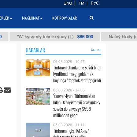
ENG
TM
РУС
ERLER
MAGLUMAT
KOTIROWKALAR
$86 000
"А" kysymly tehniki ýody (t.)
Natriý hlorly (nahar du
HABARLAR
ÄHLISI
06.08.2026 - 10:55
Türkmenistanda ene süýdi bilen
iýmitlendirmegi goldamak
boýunça “tegelek stol” geçirildi
05.08.2026 - 14:35
Ýanwar-iýun: Türkmenistan
bilen Özbegistanyň arasyndaky
söwda dolanyşygy $598
milliondan geçdi
05.08.2026 - 11:11
Türkmen ilçisi JATA-nyň