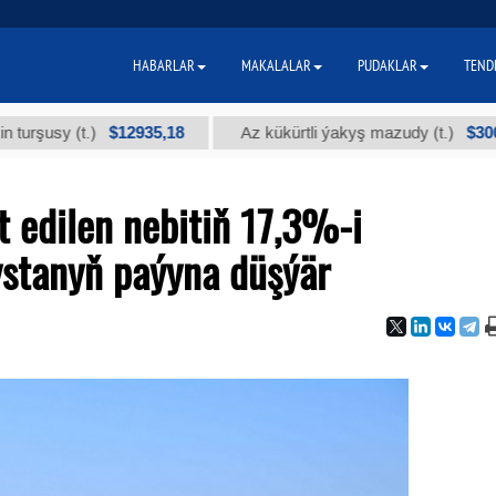
HABARLAR
MAKALALAR
PUDAKLAR
TEND
$12935,18
$300
sy (t.)
Az kükürtli ýakyş mazudy (t.)
 edilen nebitiň 17,3%-i
stanyň paýyna düşýär