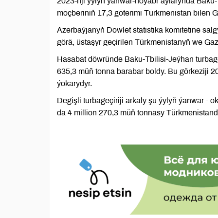
2023-nji ýylyň ýanwar-noýabr aýlarynda Baku-Tb
möçberiniň 17,3 göterimi Türkmenistan bilen 
Azerbaýjanyň Döwlet statistika komitetine salg
görä, üstaşyr geçirilen Türkmenistanyň we Gaz
Hasabat döwründe Baku-Tbilisi-Jeýhan turbageç
635,3 müň tonna barabar boldy. Bu görkeziji 20
ýokarydyr.
Degişli turbageçiriji arkaly şu ýylyň ýanwar -
da 4 million 270,3 müň tonnasy Türkmenistand