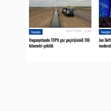
24.07.2026 - 11:50
Energiýa
Energiýa
Owganystanda TOPH gaz geçirijisiniň 106
Jon Def
kilometri çekildi
moderat