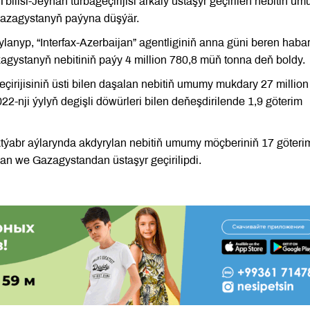
ilisi-Jeýhan turbageçirijisi arkaly üstaşyr geçirilen nebitiň u
Gazagystanyň paýyna düşýär.
ylanyp, “Interfax-Azerbaijan” agentliginiň anna güni beren haba
agystanyň nebitiniň paýy 4 million 780,8 müň tonna deň boldy.
irijisiniň üsti bilen daşalan nebitiň umumy mukdary 27 million
22-nji ýylyň degişli döwürleri bilen deňeşdirilende 1,9 göterim
 oktýabr aýlarynda akdyrylan nebitiň umumy möçberiniň 17 göterim
an we Gazagystandan üstaşyr geçirilipdi.