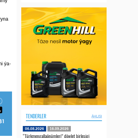
mumy
ryna
i ýa-
TENDERLER
ÄHLISI
06.08.2026
16.09.2026
“Türkmengallaönümleri” döwlet birleşigi