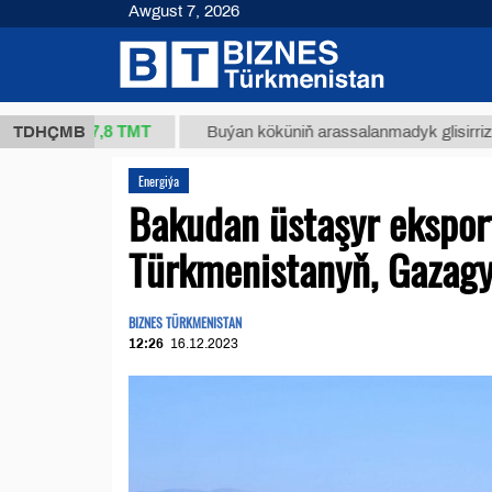
Awgust 7, 2026
37,8 ТМТ
g.)
TDHÇMB
Buýan köküniň arassalanmadyk glisirrizin turşu
Energiýa
Bakudan üstaşyr eksport
Türkmenistanyň, Gazagy
BIZNES TÜRKMENISTAN
12:26
16.12.2023