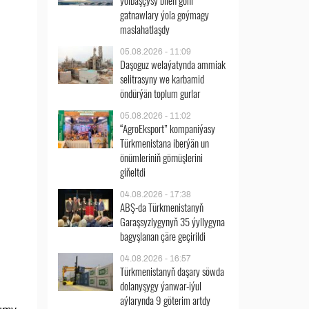
ýolbaşçysy bilen göni
gatnawlary ýola goýmagy
maslahatlaşdy
05.08.2026 - 11:09
Daşoguz welaýatynda ammiak
selitrasyny we karbamid
öndürýän toplum gurlar
05.08.2026 - 11:02
“AgroEksport” kompaniýasy
Türkmenistana iberýän un
önümleriniň görnüşlerini
giňeltdi
04.08.2026 - 17:38
ABŞ-da Türkmenistanyň
Garaşsyzlygynyň 35 ýyllygyna
bagyşlanan çäre geçirildi
04.08.2026 - 16:57
Türkmenistanyň daşary söwda
dolanyşygy ýanwar-iýul
aýlarynda 9 göterim artdy