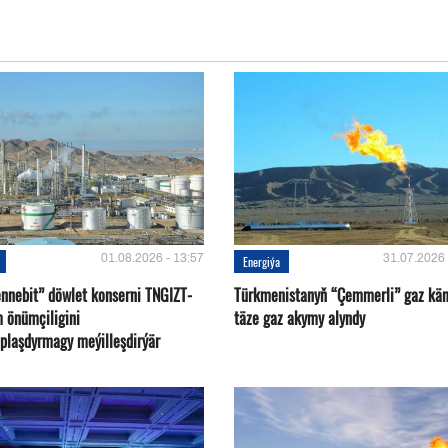
01.08.2026 - 13:57
31.07.2026 
Energiýa
nnebit” döwlet konserni TNGIZT-
Türkmenistanyň “Çemmerli” gaz kä
m önümçiligini
täze gaz akymy alyndy
plaşdyrmagy meýilleşdirýär