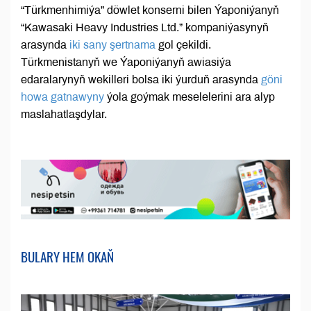
“Türkmenhimiýa” döwlet konserni bilen Ýaponiýanyň
“Kawasaki Heavy Industries Ltd.” kompaniýasynyň
arasynda
iki sany şertnama
gol çekildi.
Türkmenistanyň we Ýaponiýanyň awiasiýa
edaralarynyň wekilleri bolsa iki ýurduň arasynda
göni
howa gatnawyny
ýola goýmak meselelerini ara alyp
maslahatlaşdylar.
BULARY HEM OKAŇ