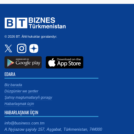
© 2026 BT. Ähli hukuklar goralandyr.
EDARA
Biz barada
Düzgünler we şertler
Şahsy maglumatlaryň goragy
Habarlaşmak üçin
HABARLAŞMAK ÜÇIN
info@business.com.tm
A.Nyýazow şaýoly 157, Aşgabat, Türkmenistan, 744000