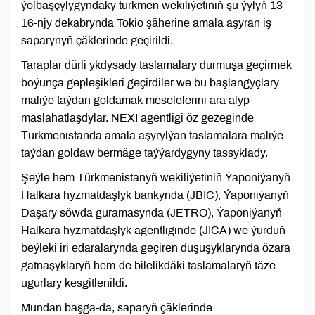
ýolbaşçylygyndaky türkmen wekiliýetiniň şu ýylyň 13-
16-njy dekabrynda Tokio şäherine amala aşyran iş
saparynyň çäklerinde geçirildi.
Taraplar dürli ykdysady taslamalary durmuşa geçirmek
boýunça gepleşikleri geçirdiler we bu başlangyçlary
maliýe taýdan goldamak meselelerini ara alyp
maslahatlaşdylar. NEXI agentligi öz gezeginde
Türkmenistanda amala aşyrylýan taslamalara maliýe
taýdan goldaw bermäge taýýardygyny tassyklady.
Şeýle hem Türkmenistanyň wekiliýetiniň Ýaponiýanyň
Halkara hyzmatdaşlyk bankynda (JBIC), Ýaponiýanyň
Daşary söwda guramasynda (JETRO), Ýaponiýanyň
Halkara hyzmatdaşlyk agentliginde (JICA) we ýurduň
beýleki iri edaralarynda geçiren duşuşyklarynda özara
gatnaşyklaryň hem-de bilelikdäki taslamalaryň täze
ugurlary kesgitlenildi.
Mundan başga-da, saparyň çäklerinde