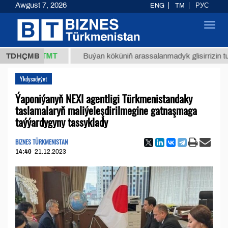
Awgust 7, 2026
ENG
TM
РУС
Toggl
navig
37,8 ТМТ
TDHÇMB
Buýan köküniň arassalanmadyk glisirrizin turşusy (
Ykdysadyýet
Ýaponiýanyň NEXI agentligi Türkmenistandaky
taslamalaryň maliýeleşdirilmegine gatnaşmaga
taýýardygyny tassyklady
BIZNES TÜRKMENISTAN
14:40
21.12.2023