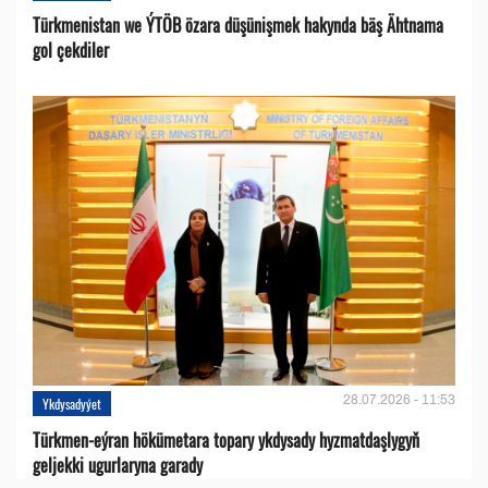
Türkmenistan we ÝTÖB özara düşünişmek hakynda bäş Ähtnama
gol çekdiler
28.07.2026 - 11:53
Ykdysadyýet
Türkmen-eýran hökümetara topary ykdysady hyzmatdaşlygyň
geljekki ugurlaryna garady