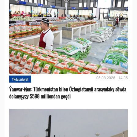
05.08.2026 - 14:35
Ykdysadyýet
Ýanwar-iýun: Türkmenistan bilen Özbegistanyň arasyndaky söwda
dolanyşygy $598 milliondan geçdi