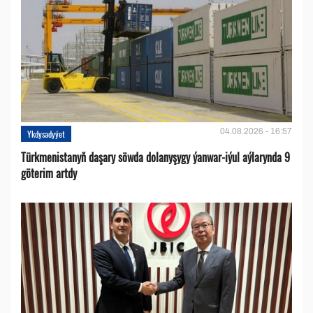
04.08.2026 - 16:57
Ykdysadyýet
Türkmenistanyň daşary söwda dolanyşygy ýanwar-iýul aýlarynda 9
göterim artdy