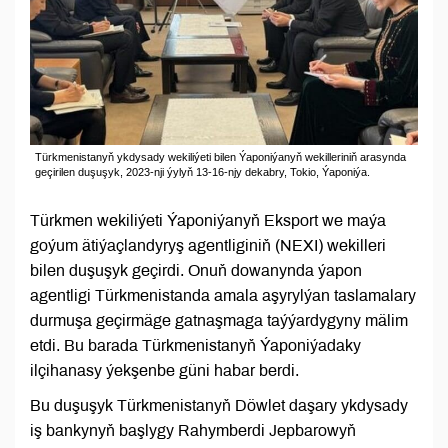
Türkmenistanyň ykdysady wekiliýeti bilen Ýaponiýanyň wekilleriniň arasynda
geçirilen duşuşyk, 2023-nji ýylyň 13-16-njy dekabry, Tokio, Ýaponiýa.
Türkmen wekiliýeti Ýaponiýanyň Eksport we maýa
goýum ätiýaçlandyryş agentliginiň (NEXI) wekilleri
bilen duşuşyk geçirdi. Onuň dowanynda ýapon
agentligi Türkmenistanda amala aşyrylýan taslamalary
durmuşa geçirmäge gatnaşmaga taýýardygyny mälim
etdi. Bu barada Türkmenistanyň Ýaponiýadaky
ilçihanasy ýekşenbe güni habar berdi.
Bu duşuşyk Türkmenistanyň Döwlet daşary ykdysady
iş bankynyň başlygy Rahymberdi Jepbarowyň