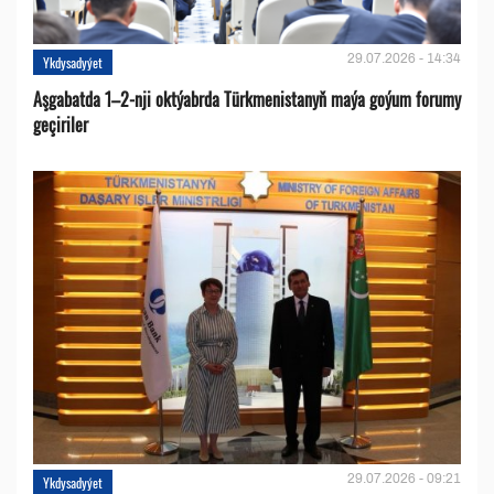
29.07.2026 - 14:34
Ykdysadyýet
Aşgabatda 1–2-nji oktýabrda Türkmenistanyň maýa goýum forumy
geçiriler
29.07.2026 - 09:21
Ykdysadyýet