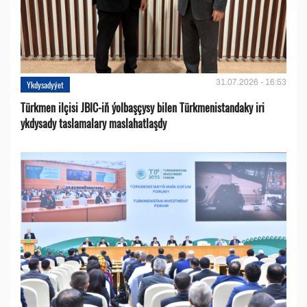
31.07.2026 - 16:53
Ykdysadyýet
Türkmen ilçisi JBIC-iň ýolbaşçysy bilen Türkmenistandaky iri
ykdysady taslamalary maslahatlaşdy