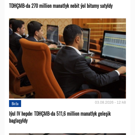
TDHÇMB-da 270 million manatlyk nebit ýol bitumy satyldy
03.08.2026 - 12:48
Birža
Iýul IV hepde: TDHÇMB-da 511,6 million manatlyk geleşik
baglaşyldy