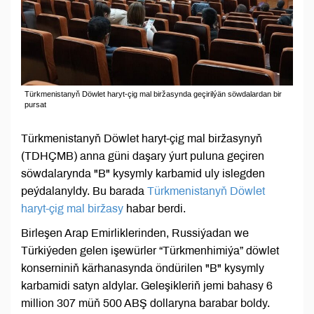
Türkmenistanyň Döwlet haryt-çig mal biržasynda geçirilýän söwdalardan bir
pursat
Türkmenistanyň Döwlet haryt-çig mal biržasynyň
(TDHÇMB) anna güni daşary ýurt puluna geçiren
söwdalarynda "B" kysymly karbamid uly islegden
peýdalanyldy. Bu barada
Türkmenistanyň Döwlet
haryt-çig mal biržasy
habar berdi.
Birleşen Arap Emirliklerinden, Russiýadan we
Türkiýeden gelen işewürler “Türkmenhimiýa” döwlet
konserniniň kärhanasynda öndürilen "B" kysymly
karbamidi satyn aldylar. Geleşikleriň jemi bahasy 6
million 307 müň 500 ABŞ dollaryna barabar boldy.