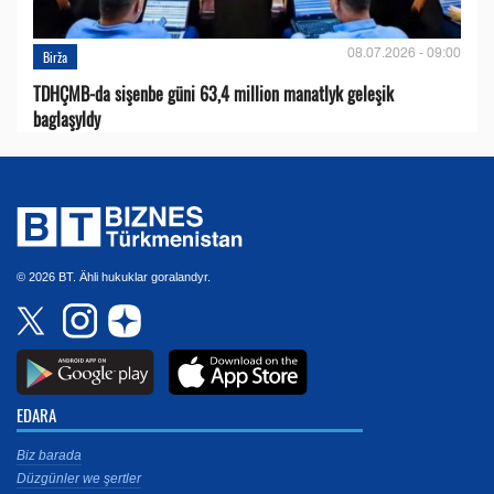
08.07.2026 - 09:00
Birža
TDHÇMB-da sişenbe güni 63,4 million manatlyk geleşik
baglaşyldy
© 2026 BT. Ähli hukuklar goralandyr.
EDARA
Biz barada
Düzgünler we şertler