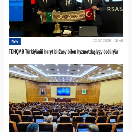
22.07.2026 - 15:49
Birža
TDHÇMB Türkiýäniň haryt biržasy bilen hyzmatdaşlygy ösdürýär