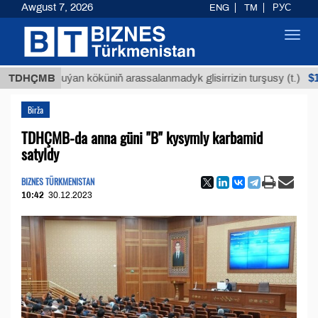
Awgust 7, 2026
ENG
TM
РУС
Toggl
navig
$12935,1
TDHÇMB
Buýan köküniň arassalanmadyk glisirrizin turşusy (t.)
Birža
TDHÇMB-da anna güni "B" kysymly karbamid
satyldy
BIZNES TÜRKMENISTAN
10:42
30.12.2023