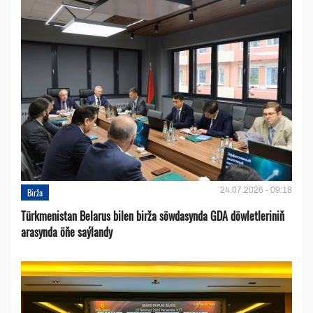
24.07.2026 - 09:18
Birža
Türkmenistan Belarus bilen birža söwdasynda GDA döwletleriniň
arasynda öňe saýlandy