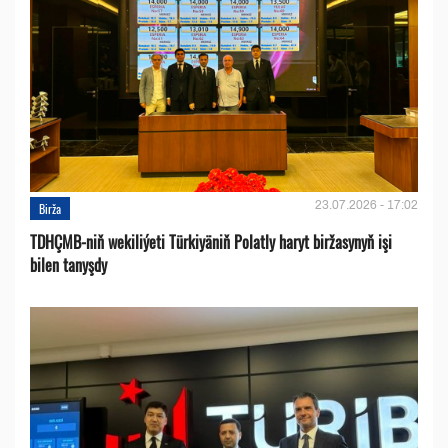
23.07.2026 - 17:02
Birža
TDHÇMB-niň wekiliýeti Türkiyäniň Polatly haryt biržasynyň işi
bilen tanyşdy