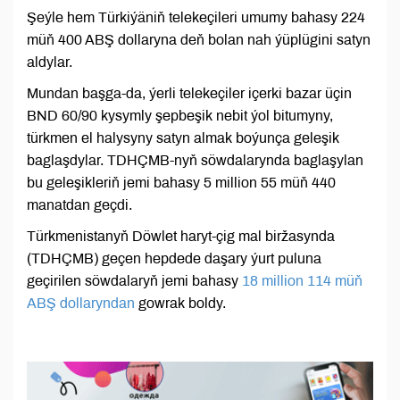
Şeýle hem Türkiýäniň telekeçileri umumy bahasy 224
müň 400 ABŞ dollaryna deň bolan nah ýüplügini satyn
aldylar.
Mundan başga-da, ýerli telekeçiler içerki bazar üçin
BND 60/90 kysymly şepbeşik nebit ýol bitumyny,
türkmen el halysyny satyn almak boýunça geleşik
baglaşdylar. TDHÇMB-nyň söwdalarynda baglaşylan
bu geleşikleriň jemi bahasy 5 million 55 müň 440
manatdan geçdi.
Türkmenistanyň Döwlet haryt-çig mal biržasynda
(TDHÇMB) geçen hepdede daşary ýurt puluna
geçirilen söwdalaryň jemi bahasy
18 million 114 müň
ABŞ dollaryndan
gowrak boldy.