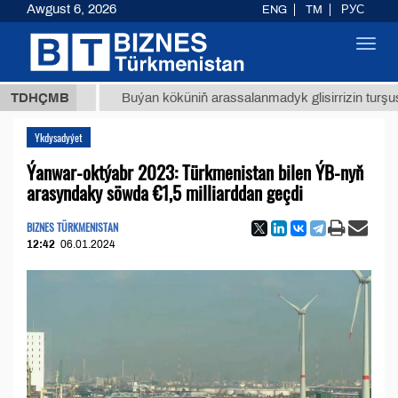
Awgust 6, 2026
ENG
TM
РУС
Toggl
navig
8 ТМТ
TDHÇMB
Buýan köküniň arassalanmadyk glisirrizin turşusy (t.)
Ykdysadyýet
Ýanwar-oktýabr 2023: Türkmenistan bilen ÝB-nyň
arasyndaky söwda €1,5 milliarddan geçdi
BIZNES TÜRKMENISTAN
12:42
06.01.2024