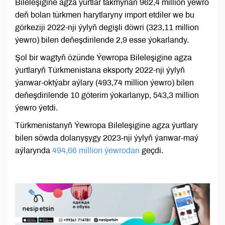
Bileleşigine agza ýurtlar takmynan 962,4 million ýewro
deň bolan türkmen harytlaryny import etdiler we bu
görkeziji 2022-nji ýylyň degişli döwri (323,11 million
ýewro) bilen deňeşdirilende 2,9 esse ýokarlandy.
Şol bir wagtyň özünde Ýewropa Bileleşigine agza
ýurtlaryň Türkmenistana eksporty 2022-nji ýylyň
ýanwar-oktýabr aýlary (493,74 million ýewro) bilen
deňeşdirilende 10 göterim ýokarlanyp, 543,3 million
ýewro ýetdi.
Türkmenistanyň Ýewropa Bileleşigine agza ýurtlary
bilen söwda dolanyşygy 2023-nji ýylyň ýanwar-maý
aýlarynda
494,66 million ýewrodan
geçdi.