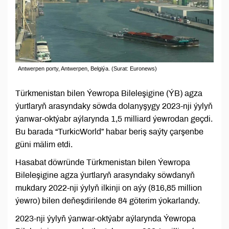
Antwerpen porty, Antwerpen, Belgiýa. (Surat: Euronews)
Türkmenistan bilen Ýewropa Bileleşigine (ÝB) agza
ýurtlaryň arasyndaky söwda dolanyşygy 2023-nji ýylyň
ýanwar-oktýabr aýlarynda 1,5 milliard ýewrodan geçdi.
Bu barada “TurkicWorld” habar beriş saýty çarşenbe
güni mälim etdi.
Hasabat döwründe Türkmenistan bilen Ýewropa
Bileleşigine agza ýurtlaryň arasyndaky söwdanyň
mukdary 2022-nji ýylyň ilkinji on aýy (816,85 million
ýewro) bilen deňeşdirilende 84 göterim ýokarlandy.
2023-nji ýylyň ýanwar-oktýabr aýlarynda Ýewropa