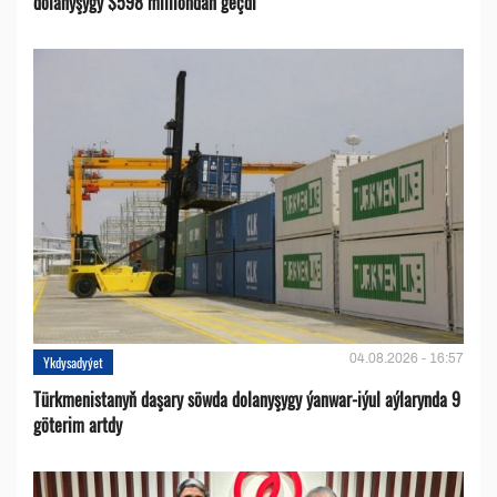
dolanyşygy $598 milliondan geçdi
04.08.2026 - 16:57
Ykdysadyýet
Türkmenistanyň daşary söwda dolanyşygy ýanwar-iýul aýlarynda 9
göterim artdy