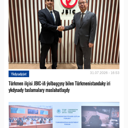
31.07.2026 - 16:53
Ykdysadyýet
Türkmen ilçisi JBIC-iň ýolbaşçysy bilen Türkmenistandaky iri
ykdysady taslamalary maslahatlaşdy