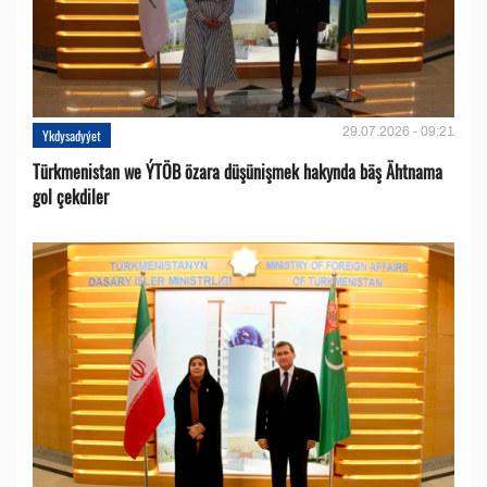
29.07.2026 - 09:21
Ykdysadyýet
Türkmenistan we ÝTÖB özara düşünişmek hakynda bäş Ähtnama
gol çekdiler