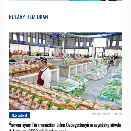
BULARY HEM OKAŇ
05.08.2026 - 14:35
Ykdysadyýet
Ýanwar-iýun: Türkmenistan bilen Özbegistanyň arasyndaky söwda