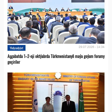
29.07.2026 - 14:34
Ykdysadyýet
Aşgabatda 1–2-nji oktýabrda Türkmenistanyň maýa goýum forumy
geçiriler