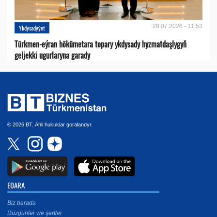
28.07.2026 - 11:53
Ykdysadyýet
Türkmen-eýran hökümetara topary ykdysady hyzmatdaşlygyň
geljekki ugurlaryna garady
© 2026 BT. Ähli hukuklar goralandyr.
EDARA
Biz barada
Düzgünler we şertler