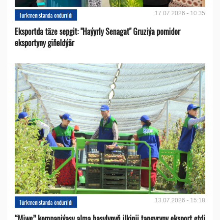
17.07.2026 - 10:35
Türkmenistanda öndürildi
Eksportda täze sepgit: "Haýyrly Senagat" Gruziýa pomidor
eksportyny giňeldýär
13.07.2026 - 15:18
Türkmenistanda öndürildi
“Miwe” kompaniýasy alma hasylynyň ilkinji tapgyryny eksport etdi