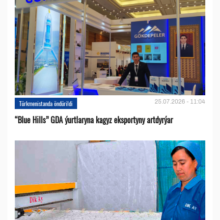
25.07.2026 - 11:04
Türkmenistanda öndürildi
“Blue Hills” GDA ýurtlaryna kagyz eksportyny artdyrýar