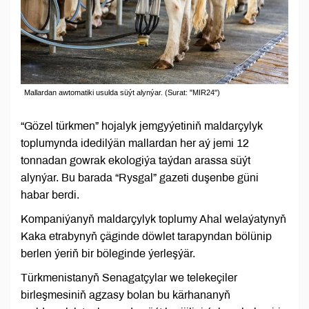
Mallardan awtomatiki usulda süýt alynýar. (Surat: "MIR24")
“Gözel türkmen” hojalyk jemgyýetiniň maldarçylyk
toplumynda idedilýän mallardan her aý jemi 12
tonnadan gowrak ekologiýa taýdan arassa süýt
alynýar. Bu barada “Rysgal” gazeti duşenbe güni
habar berdi.
Kompaniýanyň maldarçylyk toplumy Ahal welaýatynyň
Kaka etrabynyň çäginde döwlet tarapyndan bölünip
berlen ýeriň bir böleginde ýerleşýär.
Türkmenistanyň Senagatçylar we telekeçiler
birleşmesiniň agzasy bolan bu kärhananyň