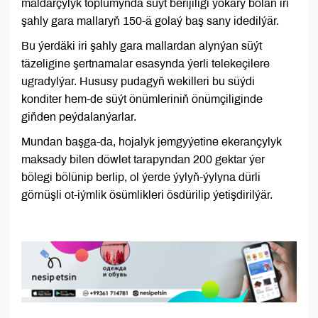
maldarçylyk toplumynda süýt berijiligi ýokary bolan iri
şahly gara mallaryň 150-ä golaý baş sany idedilýär.
Bu ýerdäki iri şahly gara mallardan alynýan süýt
täzeligine şertnamalar esasynda ýerli telekeçilere
ugradylýar. Hususy pudagyň wekilleri bu süýdi
konditer hem-de süýt önümleriniň önümçiliginde
giňden peýdalanýarlar.
Mundan başga-da, hojalyk jemgyýetine ekerançylyk
maksady bilen döwlet tarapyndan 200 gektar ýer
bölegi bölünip berlip, ol ýerde ýylyň-ýylyna dürli
görnüşli ot-iýmlik ösümlikleri ösdürilip ýetişdirilýär.