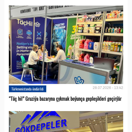
28.07.2026 - 13:42
Türkmenistanda öndürildi
“Täç hil” Gruziýa bazaryna çykmak boýunça gepleşikleri geçirýär