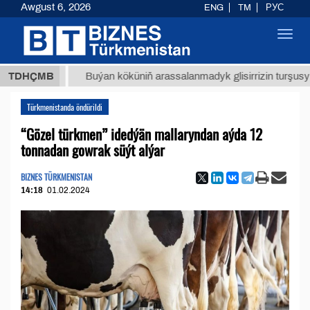
Awgust 6, 2026
ENG
TM
РУС
Toggl
navig
ТМТ
$1
TDHÇMB
Buýan köküniň arassalanmadyk glisirrizin turşusy (t.)
Türkmenistanda öndürildi
“Gözel türkmen” idedýän mallaryndan aýda 12
tonnadan gowrak süýt alýar
BIZNES TÜRKMENISTAN
14:18
01.02.2024