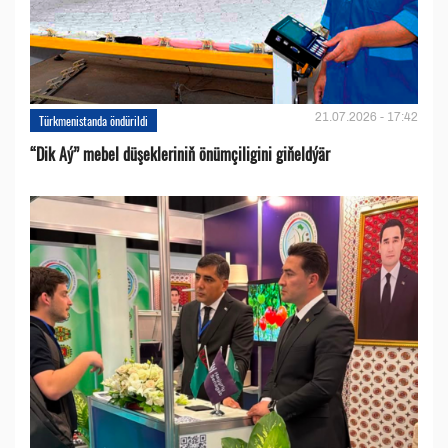
21.07.2026 - 17:42
Türkmenistanda öndürildi
“Dik Aý” mebel düşekleriniň önümçiligini giňeldýär