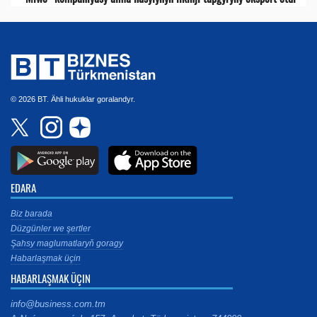
© 2026 BT. Ähli hukuklar goralandyr.
EDARA
Biz barada
Düzgünler we şertler
Şahsy maglumatlaryň goragy
Habarlaşmak üçin
HABARLAŞMAK ÜÇIN
info@business.com.tm