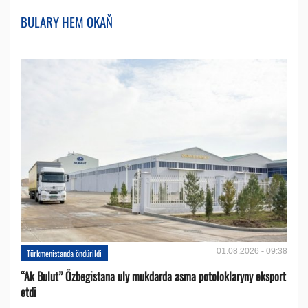
BULARY HEM OKAŇ
01.08.2026 - 09:38
Türkmenistanda öndürildi
“Ak Bulut” Özbegistana uly mukdarda asma potoloklaryny eksport
etdi