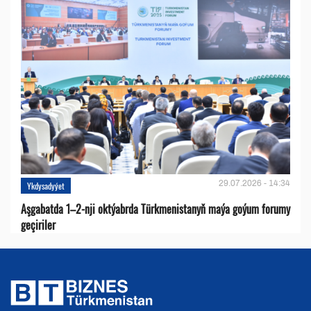
29.07.2026 - 14:34
Ykdysadyýet
Aşgabatda 1–2-nji oktýabrda Türkmenistanyň maýa goýum forumy
geçiriler