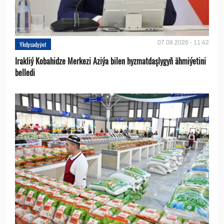
07.08.2026 - 11:42
Ykdysadyýet
Irakliý Kobahidze Merkezi Aziýa bilen hyzmatdaşlygyň ähmiýetini
belledi