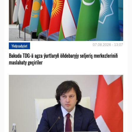
07.08.2026 - 13:07
Ykdysadyýet
Bakuda TDG-ä agza ýurtlaryň öňdebaryjy seljeriş merkezleriniň
maslahaty geçiriler