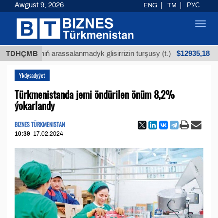
Awgust 9, 2026
ENG
TM
РУС
Toggl
navig
$12935,18
köküniň arassalanmadyk glisirrizin turşusy (t.)
TDHÇMB
Az
Ykdysadyýet
Türkmenistanda jemi öndürilen önüm 8,2%
ýokarlandy
BIZNES TÜRKMENISTAN
10:39
17.02.2024