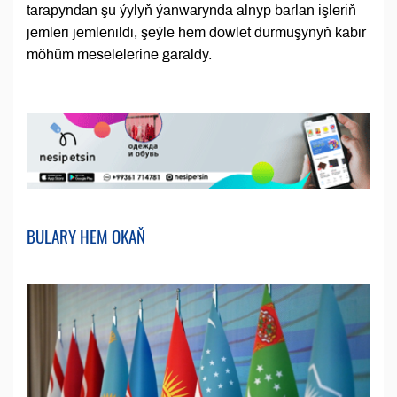
tarapyndan şu ýylyň ýanwarynda alnyp barlan işleriň
jemleri jemlenildi, şeýle hem döwlet durmuşynyň käbir
möhüm meselelerine garaldy.
BULARY HEM OKAŇ