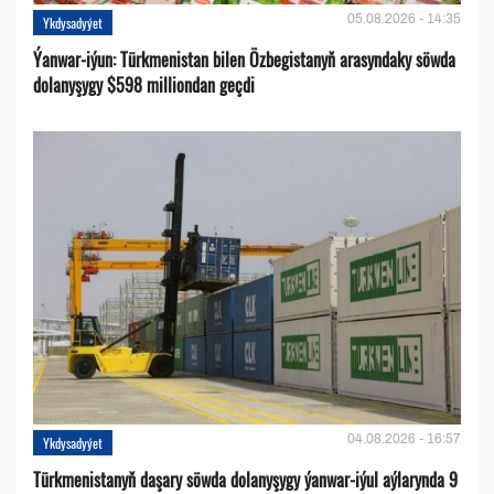
05.08.2026 - 14:35
Ykdysadyýet
Ýanwar-iýun: Türkmenistan bilen Özbegistanyň arasyndaky söwda
dolanyşygy $598 milliondan geçdi
04.08.2026 - 16:57
Ykdysadyýet
Türkmenistanyň daşary söwda dolanyşygy ýanwar-iýul aýlarynda 9