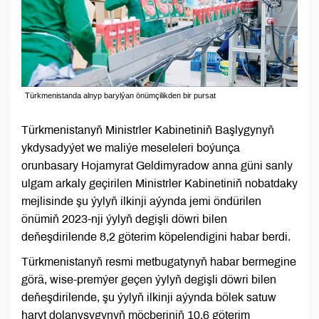
Türkmenistanda alnyp barylýan önümçilikden bir pursat
Türkmenistanyň Ministrler Kabinetiniň Başlygynyň
ykdysadyýet we maliýe meseleleri boýunça
orunbasary Hojamyrat Geldimyradow anna güni sanly
ulgam arkaly geçirilen Ministrler Kabinetiniň nobatdaky
mejlisinde şu ýylyň ilkinji aýynda jemi öndürilen
önümiň 2023-nji ýylyň degişli döwri bilen
deňeşdirilende 8,2 göterim köpelendigini habar berdi.
Türkmenistanyň resmi metbugatynyň habar bermegine
görä, wise-premýer geçen ýylyň degişli döwri bilen
deňeşdirilende, şu ýylyň ilkinji aýynda bölek satuw
haryt dolanyşygynyň möçberiniň 10,6 göterim