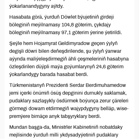
ýokarlanandygyny aýtdy.
Hasabata görä, ýurduň Döwlet býujetiniň girdeji
böleginiň meýilnamasy 104,8 göterim, çykdajy
böleginiň meýilnamasy 97,1 göterim ýerine ýetirildi.
Şeýle hem Hojamyrat Geldimyradow geçen ýylyň
degişli döwri bilen deňeşdirilende, şu ýylyň ýanwar
aýynda maliýeleşdirmegiň ähli çeşmeleriniň hasabyna
özleşdirilen düýpli maýa goýumlarynyň 24,6 göterim
ýokarlandygy barada hasabat berdi.
Türkmenistanyň Prezidenti Serdar Berdimuhamedow
jemi içerki önümiň ösüş depginini durnukly saklamak,
pudaklary sazlaşykly ösdürmek boýunça zerur çäreleri
görmegi dowam etdirmegiň wajypdygyny belläp, wise-
premýere birnäçe anyk tabşyryklary berdi.
Mundan başga-da, Ministrler Kabinetiniň nobatdaky
mejlisinde ýurduň milli ykdysadyýetiniň pudaklary