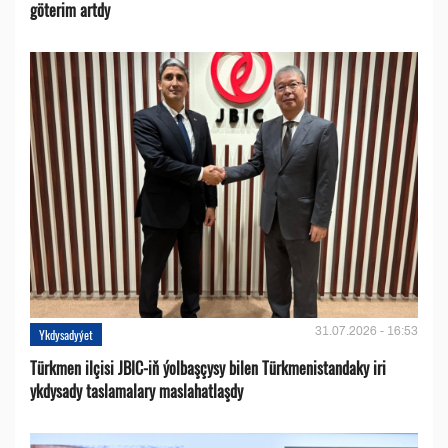
göterim artdy
31.07.2026 - 16:53
Ykdysadyýet
Türkmen ilçisi JBIC-iň ýolbaşçysy bilen Türkmenistandaky iri
ykdysady taslamalary maslahatlaşdy