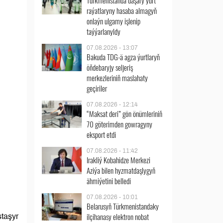
Türkmenistanda daşary ýurt
raýatlaryny hasaba almagyň
onlaýn ulgamy işlenip
taýýarlanyldy
07.08.2026 - 13:07
Bakuda TDG-ä agza ýurtlaryň
öňdebaryjy seljeriş
merkezleriniň maslahaty
geçiriler
07.08.2026 - 12:14
“Maksat deri” gön önümleriniň
70 göterimden gowragyny
eksport etdi
07.08.2026 - 11:42
Irakliý Kobahidze Merkezi
Aziýa bilen hyzmatdaşlygyň
ähmiýetini belledi
07.08.2026 - 10:01
Belarusyň Türkmenistandaky
ilçihanasy elektron nobat
staşyr