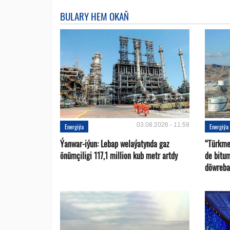
BULARY HEM OKAŇ
03.08.2026 - 11:59
Energiýa
Energiýa
Ýanwar-iýun: Lebap welaýatynda gaz
“Türkme
önümçiligi 117,1 million kub metr artdy
de bitu
döwreba