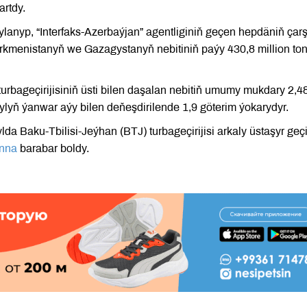
artdy.
gylanyp, “Interfaks-Azerbaýjan” agentliginiň geçen hepdäniň ça
ürkmenistanyň we Gazagystanyň nebitiniň paýy 430,8 million to
rbageçirijisiniň üsti bilen daşalan nebitiň umumy mukdary 2,4
ýylyň ýanwar aýy bilen deňeşdirilende 1,9 göterim ýokarydyr.
a Baku-Tbilisi-Jeýhan (BTJ) turbageçirijisi arkaly üstaşyr geçi
onna
barabar boldy.