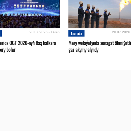
20.07.2026 - 14:46
20.07.2026 
Energiýa
terios OGT 2026-nyň Baş halkara
Mary welaýatynda senagat ähmiýetli
ory bolar
gaz akymy alyndy