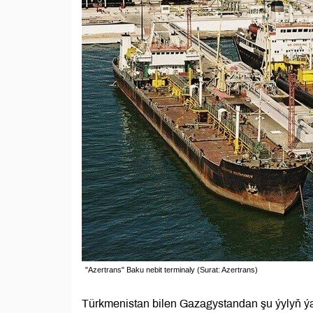
"Azertrans" Baku nebit terminaly (Surat: Azertrans)
Türkmenistan bilen Gazagystandan şu ýylyň ýan