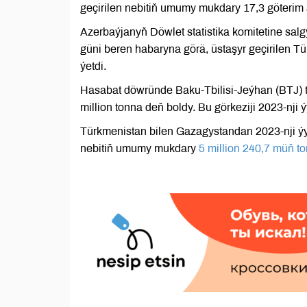
geçirilen nebitiň umumy mukdary 17,3 göterim 
Azerbaýjanyň Döwlet statistika komitetine sal
güni beren habaryna görä, üstaşyr geçirilen T
ýetdi.
Hasabat döwründe Baku-Tbilisi-Jeýhan (BTJ) tu
million tonna deň boldy. Bu görkeziji 2023-nji 
Türkmenistan bilen Gazagystandan 2023-nji ýyld
nebitiň umumy mukdary
5 million 240,7 müň t