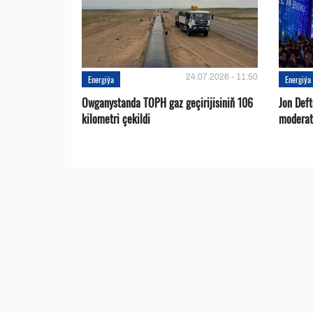
24.07.2026 - 11:50
Energiýa
Energiýa
Owganystanda TOPH gaz geçirijisiniň 106
Jon Def
kilometri çekildi
moderat