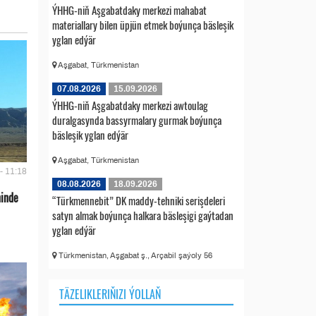
ÝHHG-niň Aşgabatdaky merkezi mahabat
materiallary bilen üpjün etmek boýunça bäsleşik
yglan edýär
Aşgabat, Türkmenistan
07.08.2026
15.09.2026
ÝHHG-niň Aşgabatdaky merkezi awtoulag
duralgasynda bassyrmalary gurmak boýunça
bäsleşik yglan edýär
Aşgabat, Türkmenistan
- 11:18
08.08.2026
18.09.2026
ninde
“Türkmennebit” DK maddy-tehniki serişdeleri
satyn almak boýunça halkara bäsleşigi gaýtadan
yglan edýär
Türkmenistan, Aşgabat ş., Arçabil şaýoly 56
TÄZELIKLERIŇIZI ÝOLLAŇ