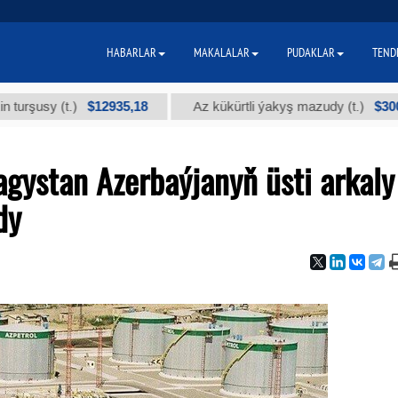
HABARLAR
MAKALALAR
PUDAKLAR
TEND
$12935,18
$300
y (t.)
Az kükürtli ýakyş mazudy (t.)
gystan Azerbaýjanyň üsti arkaly
dy