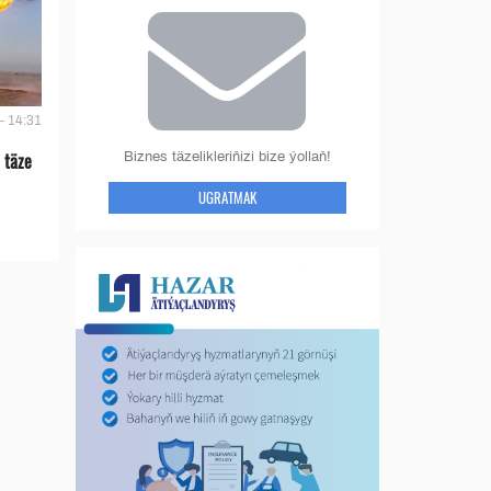
- 14:31
 täze
Biznes täzelikleriňizi bize ýollaň!
UGRATMAK