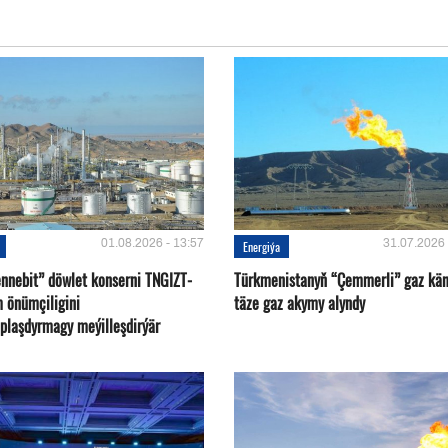
01.08.2026 - 13:57
31.07.2026 
Energiýa
nnebit” döwlet konserni TNGIZT-
Türkmenistanyň “Çemmerli” gaz kä
m önümçiligini
täze gaz akymy alyndy
plaşdyrmagy meýilleşdirýär