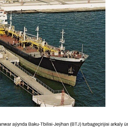
war aýynda Baku-Tbilisi-Jeýhan (BTJ) turbageçirijisi arkaly ü