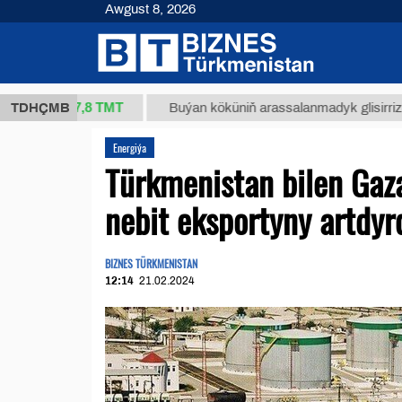
Awgust 8, 2026
37,8 ТМТ
.)
TDHÇMB
Buýan köküniň arassalanmadyk glisirrizin turşus
Energiýa
Türkmenistan bilen Gaza
nebit eksportyny artdyr
BIZNES TÜRKMENISTAN
12:14
21.02.2024