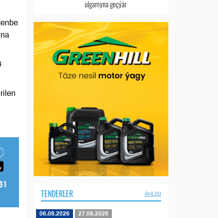
ulgamyna geçýär
rşenbe
nna
8
rilen
TENDERLER
ÄHLISI
06.08.2026
27.08.2026