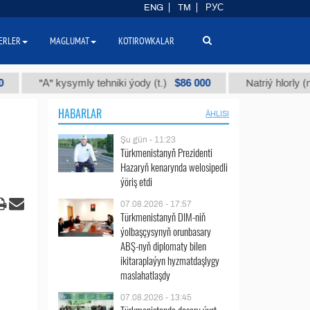
ENG
TM
РУС
ERLER
MAGLUMAT
KOTIROWKALAR
$86 000
"А" kysymly tehniki ýody (t.)
Natriý hlorly (nahar du
HABARLAR
ÄHLISI
Şu gün - 11:23
Türkmenistanyň Prezidenti
Hazaryň kenarynda welosipedli
ýöriş etdi
07.08.2026 - 17:57
Türkmenistanyň DIM-niň
ýolbaşçysynyň orunbasary
ABŞ-nyň diplomaty bilen
ikitaraplaýyn hyzmatdaşlygy
maslahatlaşdy
07.08.2026 - 13:45