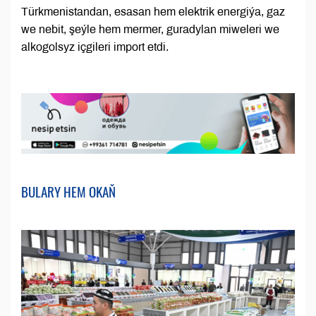
Türkmenistandan, esasan hem elektrik energiýa, gaz
we nebit, şeýle hem mermer, guradylan miweleri we
alkogolsyz içgileri import etdi.
BULARY HEM OKAŇ