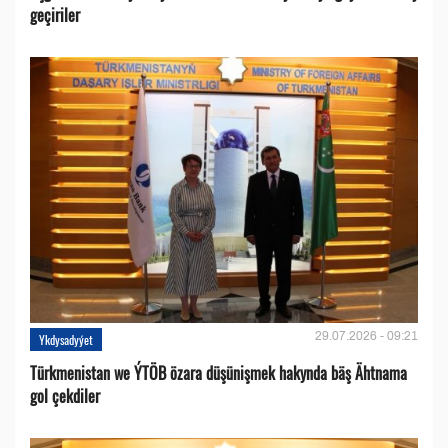
geçiriler
29.07.2026 - 09:21
Ykdysadyýet
Türkmenistan we ÝTÖB özara düşünişmek hakynda bäş Ähtnama
gol çekdiler