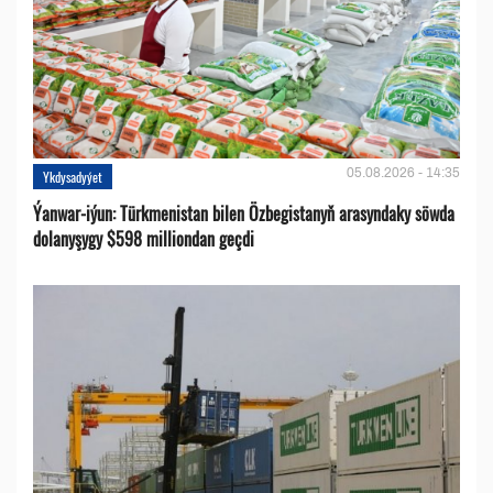
05.08.2026 - 14:35
Ykdysadyýet
Ýanwar-iýun: Türkmenistan bilen Özbegistanyň arasyndaky söwda
dolanyşygy $598 milliondan geçdi