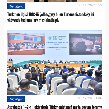
31.07.2026 - 16:53
Ykdysadyýet
Türkmen ilçisi JBIC-iň ýolbaşçysy bilen Türkmenistandaky iri
ykdysady taslamalary maslahatlaşdy
29.07.2026 - 14:34
Ykdysadyýet
Aşgabatda 1–2-nji oktýabrda Türkmenistanyň maýa goýum forumy