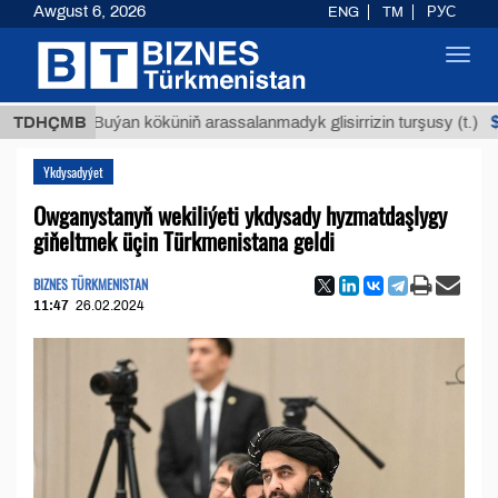
Awgust 6, 2026
ENG
TM
РУС
Toggl
navig
$12935,
TDHÇMB
Buýan köküniň arassalanmadyk glisirrizin turşusy (t.)
Ykdysadyýet
Owganystanyň wekiliýeti ykdysady hyzmatdaşlygy
giňeltmek üçin Türkmenistana geldi
BIZNES TÜRKMENISTAN
11:47
26.02.2024