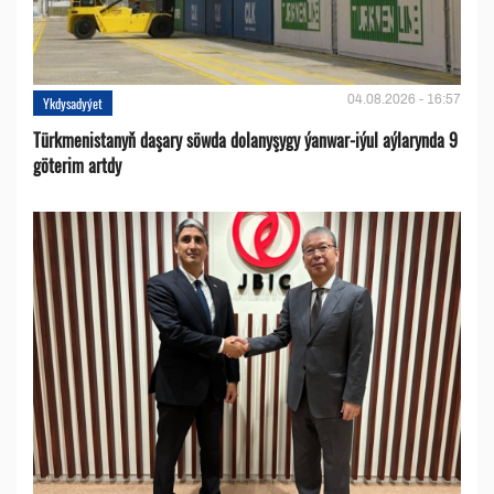
04.08.2026 - 16:57
Ykdysadyýet
Türkmenistanyň daşary söwda dolanyşygy ýanwar-iýul aýlarynda 9
göterim artdy