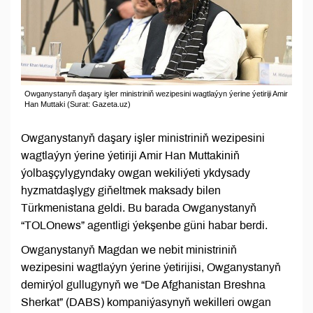
Owganystanyň daşary işler ministriniň wezipesini wagtlaýyn ýerine ýetiriji Amir
Han Muttaki (Surat: Gazeta.uz)
Owganystanyň daşary işler ministriniň wezipesini
wagtlaýyn ýerine ýetiriji Amir Han Muttakiniň
ýolbaşçylygyndaky owgan wekiliýeti ykdysady
hyzmatdaşlygy giňeltmek maksady bilen
Türkmenistana geldi. Bu barada Owganystanyň
“TOLOnews” agentligi ýekşenbe güni habar berdi.
Owganystanyň Magdan we nebit ministriniň
wezipesini wagtlaýyn ýerine ýetirijisi, Owganystanyň
demirýol gullugynyň we “De Afghanistan Breshna
Sherkat” (DABS) kompaniýasynyň wekilleri owgan