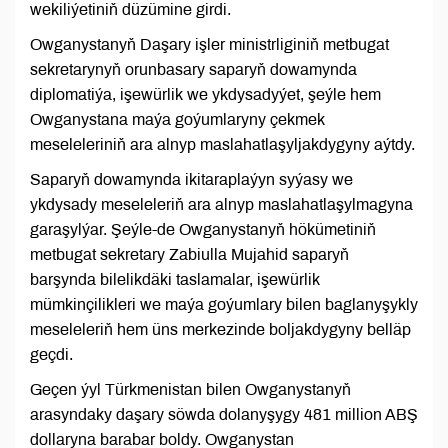
wekiliýetiniň düzümine girdi.
Owganystanyň Daşary işler ministrliginiň metbugat
sekretarynyň orunbasary saparyň dowamynda
diplomatiýa, işewürlik we ykdysadyýet, şeýle hem
Owganystana maýa goýumlaryny çekmek
meseleleriniň ara alnyp maslahatlaşyljakdygyny aýtdy.
Saparyň dowamynda ikitaraplaýyn syýasy we
ykdysady meseleleriň ara alnyp maslahatlaşylmagyna
garaşylýar. Şeýle-de Owganystanyň hökümetiniň
metbugat sekretary Zabiulla Mujahid saparyň
barşynda bilelikdäki taslamalar, işewürlik
mümkinçilikleri we maýa goýumlary bilen baglanyşykly
meseleleriň hem üns merkezinde boljakdygyny belläp
geçdi.
Geçen ýyl Türkmenistan bilen Owganystanyň
arasyndaky daşary söwda dolanyşygy 481 million ABŞ
dollaryna barabar boldy. Owganystan