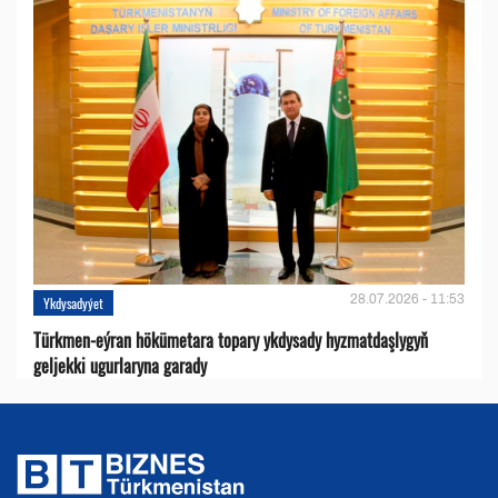
28.07.2026 - 11:53
Ykdysadyýet
Türkmen-eýran hökümetara topary ykdysady hyzmatdaşlygyň
geljekki ugurlaryna garady