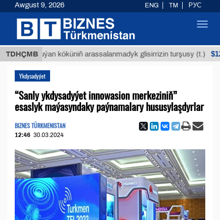
Awgust 9, 2026
ENG
TM
РУС
Toggl
navig
$12935,18
TDHÇMB
Buýan köküniň arassalanmadyk glisirrizin turşusy (t.)
Ykdysadyýet
“Sanly ykdysadyýet innowasion merkeziniň”
esaslyk maýasyndaky paýnamalary hususylaşdyrlar
BIZNES TÜRKMENISTAN
12:46
30.03.2024