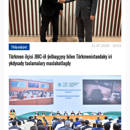
31.07.2026 - 16:53
Ykdysadyýet
Türkmen ilçisi JBIC-iň ýolbaşçysy bilen Türkmenistandaky iri
ykdysady taslamalary maslahatlaşdy