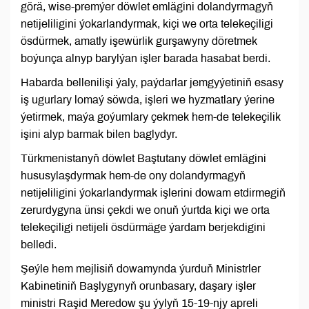
görä, wise-premýer döwlet emlägini dolandyrmagyň
netijeliligini ýokarlandyrmak, kiçi we orta telekeçiligi
ösdürmek, amatly işewürlik gurşawyny döretmek
boýunça alnyp barylýan işler barada hasabat berdi.
Habarda bellenilişi ýaly, paýdarlar jemgyýetiniň esasy
iş ugurlary lomaý söwda, işleri we hyzmatlary ýerine
ýetirmek, maýa goýumlary çekmek hem-de telekeçilik
işini alyp barmak bilen baglydyr.
Türkmenistanyň döwlet Baştutany döwlet emlägini
hususylaşdyrmak hem-de ony dolandyrmagyň
netijeliligini ýokarlandyrmak işlerini dowam etdirmegiň
zerurdygyna ünsi çekdi we onuň ýurtda kiçi we orta
telekeçiligi netijeli ösdürmäge ýardam berjekdigini
belledi.
Şeýle hem mejlisiň dowamynda ýurduň Ministrler
Kabinetiniň Başlygynyň orunbasary, daşary işler
ministri Raşid Meredow şu ýylyň 15-19-njy apreli