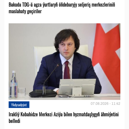
Bakuda TDG-ä agza ýurtlaryň öňdebaryjy seljeriş merkezleriniň
maslahaty geçiriler
07.08.2026 - 11:42
Ykdysadyýet
Irakliý Kobahidze Merkezi Aziýa bilen hyzmatdaşlygyň ähmiýetini
belledi