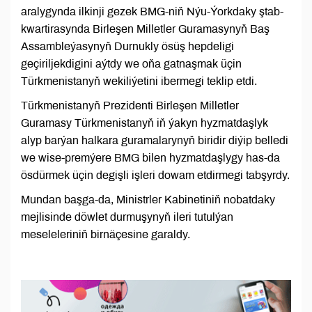
aralygynda ilkinji gezek BMG-niň Nýu-Ýorkdaky ştab-
kwartirasynda Birleşen Milletler Guramasynyň Baş
Assambleýasynyň Durnukly ösüş hepdeligi
geçiriljekdigini aýtdy we oňa gatnaşmak üçin
Türkmenistanyň wekiliýetini ibermegi teklip etdi.
Türkmenistanyň Prezidenti Birleşen Milletler
Guramasy Türkmenistanyň iň ýakyn hyzmatdaşlyk
alyp barýan halkara guramalarynyň biridir diýip belledi
we wise-premýere BMG bilen hyzmatdaşlygy has-da
ösdürmek üçin degişli işleri dowam etdirmegi tabşyrdy.
Mundan başga-da, Ministrler Kabinetiniň nobatdaky
mejlisinde döwlet durmuşynyň ileri tutulýan
meseleleriniň birnäçesine garaldy.