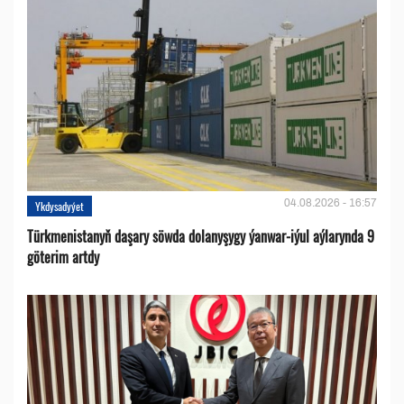
04.08.2026 - 16:57
Ykdysadyýet
Türkmenistanyň daşary söwda dolanyşygy ýanwar-iýul aýlarynda 9
göterim artdy