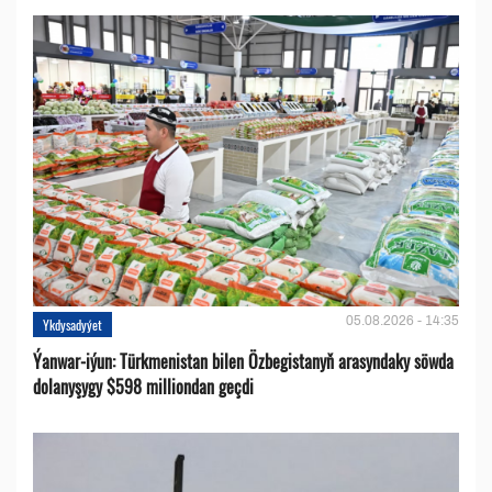
05.08.2026 - 14:35
Ykdysadyýet
Ýanwar-iýun: Türkmenistan bilen Özbegistanyň arasyndaky söwda
dolanyşygy $598 milliondan geçdi