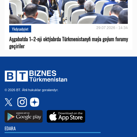
29.07.2026 - 14:34
Ykdysadyýet
Aşgabatda 1–2-nji oktýabrda Türkmenistanyň maýa goýum forumy
geçiriler
© 2026 BT. Ähli hukuklar goralandyr.
EDARA