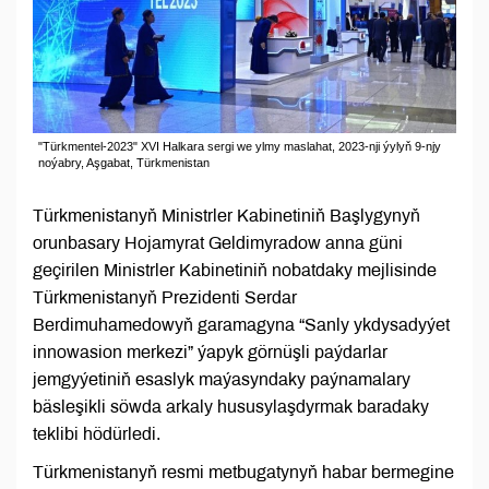
"Türkmentel-2023" XVI Halkara sergi we ylmy maslahat, 2023-nji ýylyň 9-njy
noýabry, Aşgabat, Türkmenistan
Türkmenistanyň Ministrler Kabinetiniň Başlygynyň
orunbasary Hojamyrat Geldimyradow anna güni
geçirilen Ministrler Kabinetiniň nobatdaky mejlisinde
Türkmenistanyň Prezidenti Serdar
Berdimuhamedowyň garamagyna “Sanly ykdysadyýet
innowasion merkezi” ýapyk görnüşli paýdarlar
jemgyýetiniň esaslyk maýasyndaky paýnamalary
bäsleşikli söwda arkaly hususylaşdyrmak baradaky
teklibi hödürledi.
Türkmenistanyň resmi metbugatynyň habar bermegine