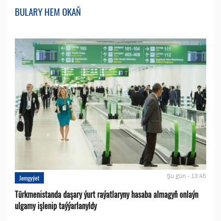
BULARY HEM OKAŇ
Şu gün - 13:45
Jemgyýet
Türkmenistanda daşary ýurt raýatlaryny hasaba almagyň onlaýn
ulgamy işlenip taýýarlanyldy