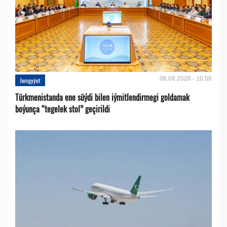
06.08.2026 - 10:55
Jemgyýet
Türkmenistanda ene süýdi bilen iýmitlendirmegi goldamak
boýunça “tegelek stol” geçirildi