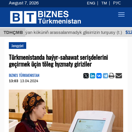
Awgust 7, 2026
ENG
TM
РУС
Toggl
navig
$12935,18
TDHÇMB
Buýan köküniň arassalanmadyk glisirrizin turşusy (t.)
Jemgyýet
Türkmenistanda haýyr-sahawat serişdelerini
geçirmek üçin töleg hyzmaty giriziler
BIZNES TÜRKMENISTAN
13:03
13.04.2024