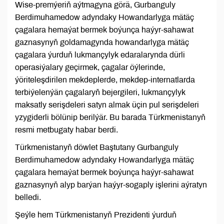
Wise-premýeriň aýtmagyna görä, Gurbanguly
Berdimuhamedow adyndaky Howandarlyga mätäç
çagalara hemaýat bermek boýunça haýyr-sahawat
gaznasynyň goldamagynda howandarlyga mätäç
çagalara ýurduň lukmançylyk edaralarynda dürli
operasiýalary geçirmek, çagalar öýlerinde,
ýöriteleşdirilen mekdeplerde, mekdep-internatlarda
terbiýelenýän çagalaryň bejergileri, lukmançylyk
maksatly serişdeleri satyn almak üçin pul serişdeleri
yzygiderli bölünip berilýär. Bu barada Türkmenistanyň
resmi metbugaty habar berdi.
Türkmenistanyň döwlet Baştutany Gurbanguly
Berdimuhamedow adyndaky Howandarlyga mätäç
çagalara hemaýat bermek boýunça haýyr-sahawat
gaznasynyň alyp barýan haýyr-sogaply işlerini aýratyn
belledi.
Şeýle hem Türkmenistanyň Prezidenti ýurduň