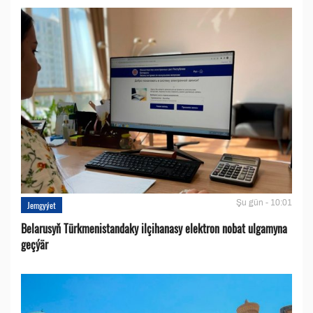
Şu gün - 10:01
Jemgyýet
Belarusyň Türkmenistandaky ilçihanasy elektron nobat ulgamyna
geçýär