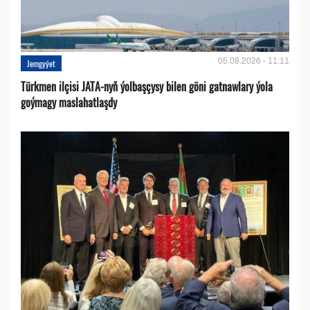
05.08.2026 - 11:11
Jemgyýet
Türkmen ilçisi JATA-nyň ýolbaşçysy bilen göni gatnawlary ýola
goýmagy maslahatlaşdy