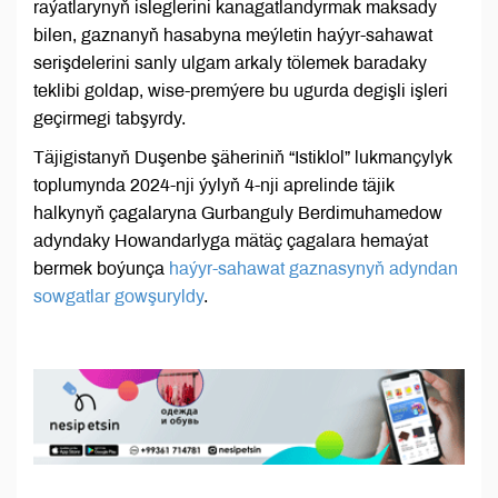
raýatlarynyň isleglerini kanagatlandyrmak maksady
bilen, gaznanyň hasabyna meýletin haýyr-sahawat
serişdelerini sanly ulgam arkaly tölemek baradaky
teklibi goldap, wise-premýere bu ugurda degişli işleri
geçirmegi tabşyrdy.
Täjigistanyň Duşenbe şäheriniň “Istiklol” lukmançylyk
toplumynda 2024-nji ýylyň 4-nji aprelinde täjik
halkynyň çagalaryna Gurbanguly Berdimuhamedow
adyndaky Howandarlyga mätäç çagalara hemaýat
bermek boýunça
haýyr-sahawat gaznasynyň adyndan
sowgatlar gowşuryldy
.