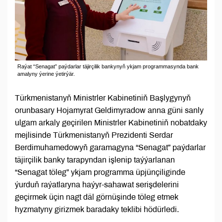
Raýat “Senagat” paýdarlar täjirçilik bankynyň ykjam programmasynda bank
amalyny ýerine ýetirýär.
Türkmenistanyň Ministrler Kabinetiniň Başlygynyň
orunbasary Hojamyrat Geldimyradow anna güni sanly
ulgam arkaly geçirilen Ministrler Kabinetiniň nobatdaky
mejlisinde Türkmenistanyň Prezidenti Serdar
Berdimuhamedowyň garamagyna “Senagat” paýdarlar
täjirçilik banky tarapyndan işlenip taýýarlanan
“Senagat töleg” ykjam programma üpjünçiliginde
ýurduň raýatlaryna haýyr-sahawat serişdelerini
geçirmek üçin nagt däl görnüşinde töleg etmek
hyzmatyny girizmek baradaky teklibi hödürledi.