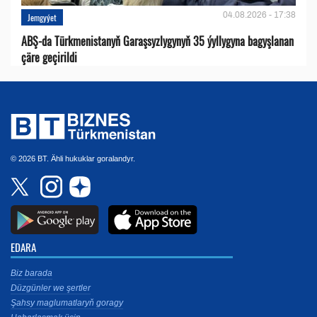
04.08.2026 - 17:38
Jemgyýet
ABŞ-da Türkmenistanyň Garaşsyzlygynyň 35 ýyllygyna bagyşlanan
çäre geçirildi
© 2026 BT. Ähli hukuklar goralandyr.
EDARA
Biz barada
Düzgünler we şertler
Şahsy maglumatlaryň goragy