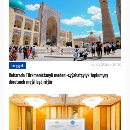
06.08.2026 - 16:30
Jemgyýet
Buharada Türkmenistanyň medeni-syýahatçylyk toplumyny
döretmek meýilleşdirilýär