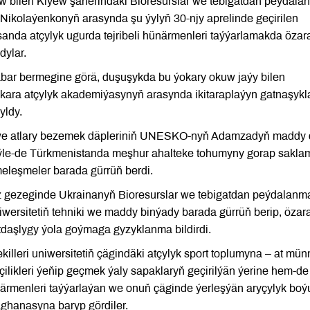
ew bilen Kiýew şäherindäki Bioresurslar we tebigatdan peýdal
w Nikolaýenkonyň arasynda şu ýylyň 30-njy aprelinde geçirilen
sanda atçylyk ugurda tejribeli hünärmenleri taýýarlamakda özar
dylar.
bar bermegine görä, duşuşykda bu ýokary okuw jaýy bilen
ra atçylyk akademiýasynyň arasynda ikitaraplaýyn gatnaşykl
yldy.
ň we atlary bezemek däpleriniň UNESKO-nyň Adamzadyň maddy 
le-de Türkmenistanda meşhur ahalteke tohumyny gorap sakla
eleşmeler barada gürrüň berdi.
öz gezeginde Ukrainanyň Bioresurslar we tebigatdan peýdalanm
niwersitetiň tehniki we maddy binýady barada gürrüň berip, özar
tdaşlygy ýola goýmaga gyzyklanma bildirdi.
lleri uniwersitetiň çägindäki atçylyk sport toplumyna – at mü
ilikleri ýeňip geçmek ýaly sapaklaryň geçirilýän ýerine hem-de
närmenleri taýýarlaýan we onuň çäginde ýerleşýän aryçylyk bo
ghanasyna baryp gördiler.