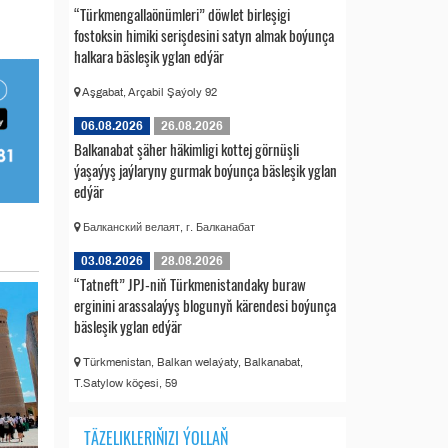
“Türkmengallaönümleri” döwlet birleşigi
fostoksin himiki serişdesini satyn almak boýunça
halkara bäsleşik yglan edýär
Aşgabat, Arçabil Şaýoly 92
06.08.2026
26.08.2026
Balkanabat şäher häkimligi kottej görnüşli
ýaşaýyş jaýlaryny gurmak boýunça bäsleşik yglan
edýär
Балканский велаят, г. Балканабат
03.08.2026
28.08.2026
“Tatneft” JPJ-niň Türkmenistandaky buraw
erginini arassalaýyş blogunyň kärendesi boýunça
bäsleşik yglan edýär
Türkmenistan, Balkan welaýaty, Balkanabat,
T.Satylow köçesi, 59
TÄZELIKLERIŇIZI ÝOLLAŇ