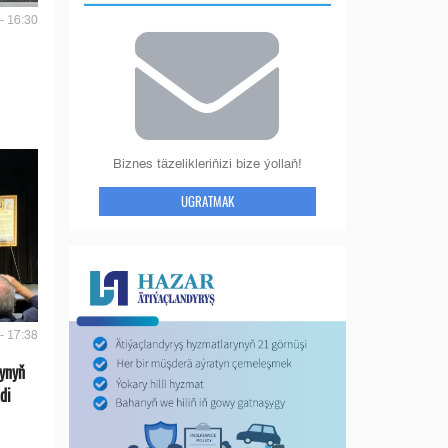
- 16:30
Biznes täzelikleriňizi bize ýollaň!
UGRATMAK
- 17:38
ynyň
di