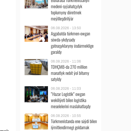
Buharada Türkmenistanyň
medeni-syýahatçylyk
toplumyny döretmek
meýilleşdirilýär
06.08.2026 - 13:50
Aşgabatda türkmen-owgan
söwda-ykdysady
gatnaşyklaryny ösdürmeklige
garaldy
06.08.2026 - 11:06
TDHÇMB-da 270 million
manatlyk nebit ýol bitumy
satyldy
06.08.2026 - 11:03
“Hazar Logistik” owgan
wekiliýeti bilen logistika
meselelerini maslahatlaşdy
06.08.2026 - 10:55
Türkmenistanda ene süýdi bilen
iýmitlendirmegi goldamak