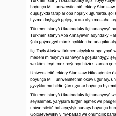
Türkmenistanyň Ukrainadaky Ilçisi Toýly Ataý
boýunça Milli uniwersitetiniň rektory Stanisla
duşuşykda taraplar oba hojalyk ugurlarda, şol 
hyzmatdaşlygyň geljegini ara alyp maslahatlaş
Türkmenistanyň Ukrainadaky Ilçihanasynyň ha
Türkmenistanyň Aba Annaýewiň adyndaky Halka
ýola goýmagyň mümkinçilikleri barada pikir alş
Ilçi Toýly Ataýew türkmen atçylyk sungatyny
medeni mirasynyň sanawyna goşulandygy, şeý
we kämilleşdirmek boýunça häzirki zaman çem
Uniwersitetiň rektory Stanislaw Nikolaýenko 
boýunça Milli uniwersitetiniň okuw ugurlary, u
gyzyklanma bildirilýän ugurlar boýunça hyzma
Türkmenistanyň Ukrainadaky Ilçihanasynyň weki
seýislemek, ýaryşlara türgenleşmek we päsgelç
uniwersitetiň bal aryçylyk pudagy boýunça hü
Goloseýewskiý ylmy-barlag we önümçilik barla