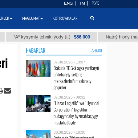
ENG
TM
РУС
ERLER
MAGLUMAT
KOTIROWKALAR
$86 000
А" kysymly tehniki ýody (t.)
Natriý hlorly (nahar duzy
HABARLAR
ÄHLISI
ri
07.08.2026 - 13:07
Bakuda TDG-ä agza ýurtlaryň
öňdebaryjy seljeriş
merkezleriniň maslahaty
geçiriler
07.08.2026 - 09:32
“Hazar Logistik” we “Hyundai
Corporation” logistika
pudagyndaky hyzmatdaşlygy
maslahatlaşdy
06.08.2026 - 16:30