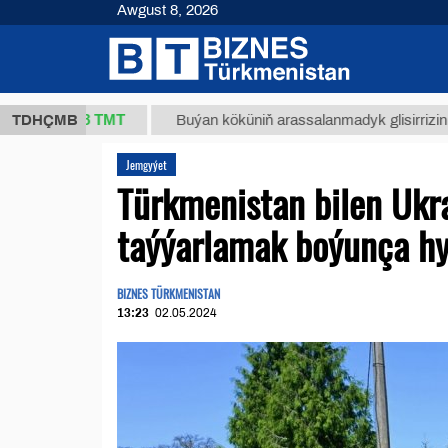
Awgust 8, 2026
37,8 ТМТ
)
TDHÇMB
Buýan köküniň arassalanmadyk glisirrizin turşusy 
Jemgyýet
Türkmenistan bilen Ukr
taýýarlamak boýunça h
BIZNES TÜRKMENISTAN
13:23
02.05.2024