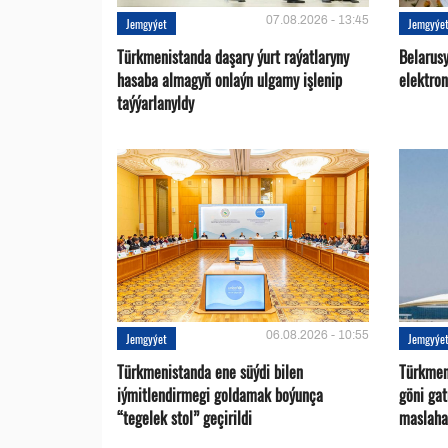
07.08.2026 - 13:45
Jemgyýet
Jemgyýe
Türkmenistanda daşary ýurt raýatlaryny
Belarus
hasaba almagyň onlaýn ulgamy işlenip
elektro
taýýarlanyldy
06.08.2026 - 10:55
Jemgyýet
Jemgyýe
Türkmenistanda ene süýdi bilen
Türkmen 
iýmitlendirmegi goldamak boýunça
göni ga
“tegelek stol” geçirildi
maslaha