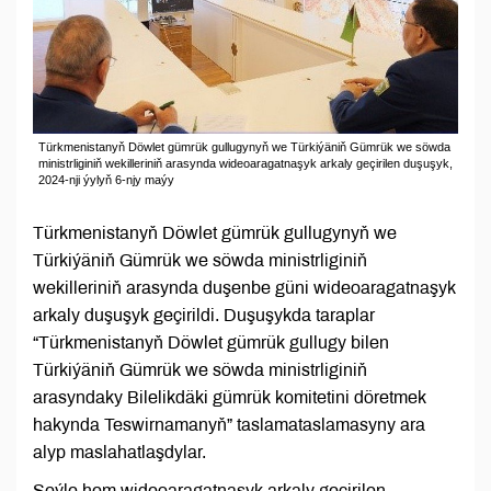
Türkmenistanyň Döwlet gümrük gullugynyň we Türkiýäniň Gümrük we söwda
ministrliginiň wekilleriniň arasynda wideoaragatnaşyk arkaly geçirilen duşuşyk,
2024-nji ýylyň 6-njy maýy
Türkmenistanyň Döwlet gümrük gullugynyň we
Türkiýäniň Gümrük we söwda ministrliginiň
wekilleriniň arasynda duşenbe güni wideoaragatnaşyk
arkaly duşuşyk geçirildi. Duşuşykda taraplar
“Türkmenistanyň Döwlet gümrük gullugy bilen
Türkiýäniň Gümrük we söwda ministrliginiň
arasyndaky Bilelikdäki gümrük komitetini döretmek
hakynda Teswirnamanyň” taslamataslamasyny ara
alyp maslahatlaşdylar.
Şeýle hem wideoaragatnaşyk arkaly geçirilen