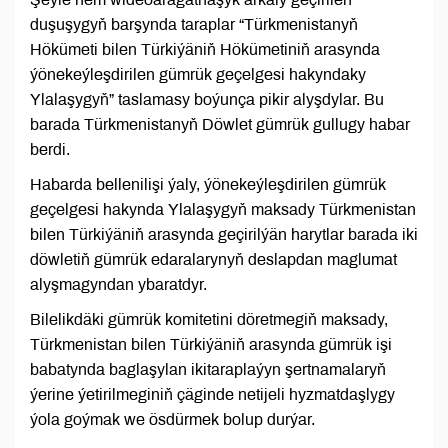
duşuşygyň barşynda taraplar “Türkmenistanyň
Hökümeti bilen Türkiýäniň Hökümetiniň arasynda
ýönekeýleşdirilen gümrük geçelgesi hakyndaky
Ylalaşygyň” taslamasy boýunça pikir alyşdylar. Bu
barada Türkmenistanyň Döwlet gümrük gullugy habar
berdi.
Habarda bellenilişi ýaly, ýönekeýleşdirilen gümrük
geçelgesi hakynda Ylalaşygyň maksady Türkmenistan
bilen Türkiýäniň arasynda geçirilýän harytlar barada iki
döwletiň gümrük edaralarynyň deslapdan maglumat
alyşmagyndan ybaratdyr.
Bilelikdäki gümrük komitetini döretmegiň maksady,
Türkmenistan bilen Türkiýäniň arasynda gümrük işi
babatynda baglaşylan ikitaraplaýyn şertnamalaryň
ýerine ýetirilmeginiň çäginde netijeli hyzmatdaşlygy
ýola goýmak we ösdürmek bolup durýar.