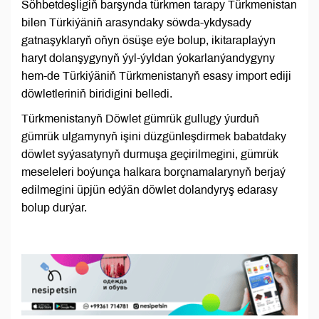
Söhbetdeşligiň barşynda türkmen tarapy Türkmenistan
bilen Türkiýäniň arasyndaky söwda-ykdysady
gatnaşyklaryň oňyn ösüşe eýe bolup, ikitaraplaýyn
haryt dolanşygynyň ýyl-ýyldan ýokarlanýandygyny
hem-de Türkiýäniň Türkmenistanyň esasy import ediji
döwletleriniň biridigini belledi.
Türkmenistanyň Döwlet gümrük gullugy ýurduň
gümrük ulgamynyň işini düzgünleşdirmek babatdaky
döwlet syýasatynyň durmuşa geçirilmegini, gümrük
meseleleri boýunça halkara borçnamalarynyň berjaý
edilmegini üpjün edýän döwlet dolandyryş edarasy
bolup durýar.