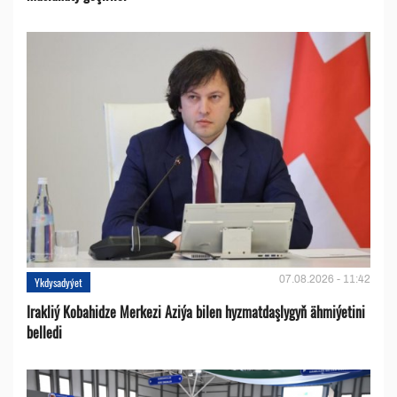
07.08.2026 - 11:42
Ykdysadyýet
Irakliý Kobahidze Merkezi Aziýa bilen hyzmatdaşlygyň ähmiýetini
belledi