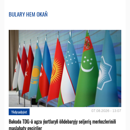
BULARY HEM OKAŇ
07.08.2026 - 13:07
Ykdysadyýet
Bakuda TDG-ä agza ýurtlaryň öňdebaryjy seljeriş merkezleriniň
maslahaty geçiriler