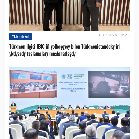
31.07.2026 - 16:53
Ykdysadyýet
Türkmen ilçisi JBIC-iň ýolbaşçysy bilen Türkmenistandaky iri
ykdysady taslamalary maslahatlaşdy