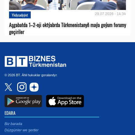
29.07.2026 - 14:34
Ykdysadyýet
Aşgabatda 1–2-nji oktýabrda Türkmenistanyň maýa goýum forumy
geçiriler
© 2026 BT. Ähli hukuklar goralandyr.
EDARA
Biz barada
Düzgünler we şertler