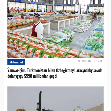
05.08.2026 - 14:35
Ykdysadyýet
Ýanwar-iýun: Türkmenistan bilen Özbegistanyň arasyndaky söwda
dolanyşygy $598 milliondan geçdi