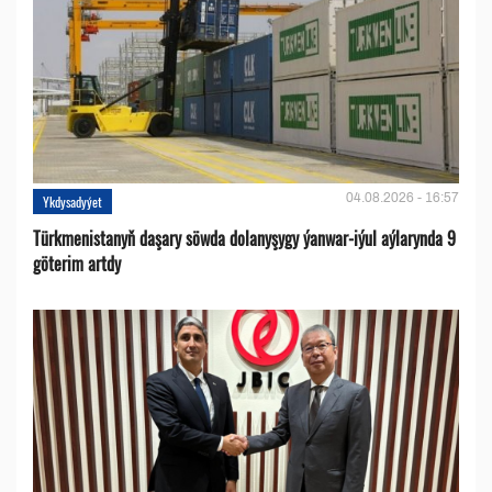
04.08.2026 - 16:57
Ykdysadyýet
Türkmenistanyň daşary söwda dolanyşygy ýanwar-iýul aýlarynda 9
göterim artdy