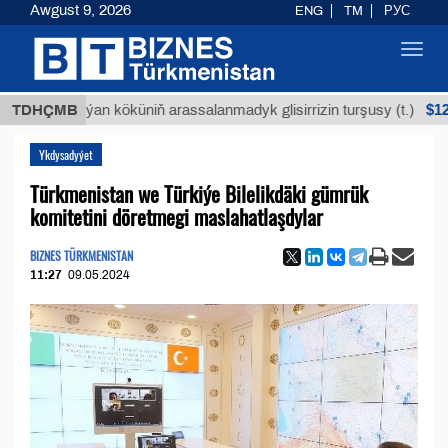
Awgust 9, 2026
ENG
TM
РУС
Toggl
navig
$12935,18
Buýan köküniň arassalanmadyk glisirrizin turşusy (t.)
TDHÇMB
Ykdysadyýet
Türkmenistan we Türkiýe Bilelikdäki gümrük
komitetini döretmegi maslahatlaşdylar
BIZNES TÜRKMENISTAN
11:27
09.05.2024