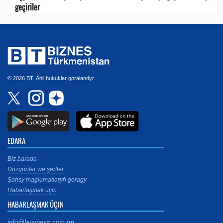
geçiriler
© 2026 BT. Ähli hukuklar goralandyr.
EDARA
Biz barada
Düzgünler we şertler
Şahsy maglumatlaryň goragy
Habarlaşmak üçin
HABARLAŞMAK ÜÇIN
info@business.com.tm