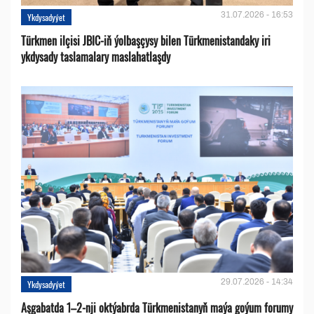
31.07.2026 - 16:53
Ykdysadyýet
Türkmen ilçisi JBIC-iň ýolbaşçysy bilen Türkmenistandaky iri
ykdysady taslamalary maslahatlaşdy
29.07.2026 - 14:34
Ykdysadyýet
Aşgabatda 1–2-nji oktýabrda Türkmenistanyň maýa goýum forumy