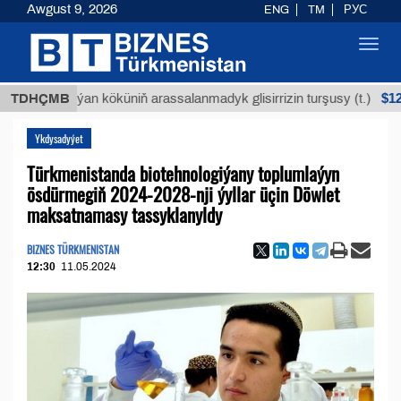
Awgust 9, 2026
ENG
TM
РУС
Toggl
navig
$12935,18
TDHÇMB
Buýan köküniň arassalanmadyk glisirrizin turşusy (t.)
Ykdysadyýet
Türkmenistanda biotehnologiýany toplumlaýyn
ösdürmegiň 2024-2028-nji ýyllar üçin Döwlet
maksatnamasy tassyklanyldy
BIZNES TÜRKMENISTAN
12:30
11.05.2024