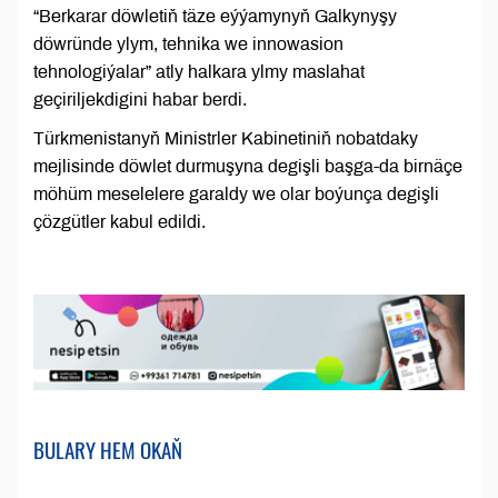
“Berkarar döwletiň täze eýýamynyň Galkynyşy
döwründe ylym, tehnika we innowasion
tehnologiýalar” atly halkara ylmy maslahat
geçiriljekdigini habar berdi.
Türkmenistanyň Ministrler Kabinetiniň nobatdaky
mejlisinde döwlet durmuşyna degişli başga-da birnäçe
möhüm meselelere garaldy we olar boýunça degişli
çözgütler kabul edildi.
BULARY HEM OKAŇ