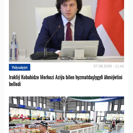
07.08.2026 - 11:42
Ykdysadyýet
Irakliý Kobahidze Merkezi Aziýa bilen hyzmatdaşlygyň ähmiýetini
belledi