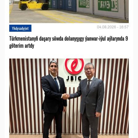
04.08.2026 - 16:57
Ykdysadyýet
Türkmenistanyň daşary söwda dolanyşygy ýanwar-iýul aýlarynda 9
göterim artdy