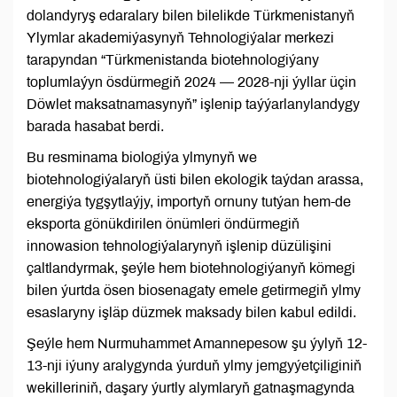
dolandyryş edaralary bilen bilelikde Türkmenistanyň
Ylymlar akademiýasynyň Tehnologiýalar merkezi
tarapyndan “Türkmenistanda biotehnologiýany
toplumlaýyn ösdürmegiň 2024 — 2028-nji ýyllar üçin
Döwlet maksatnamasynyň” işlenip taýýarlanylandygy
barada hasabat berdi.
Bu resminama biologiýa ylmynyň we
biotehnologiýalaryň üsti bilen ekologik taýdan arassa,
energiýa tygşytlaýjy, importyň ornuny tutýan hem-de
eksporta gönükdirilen önümleri öndürmegiň
innowasion tehnologiýalarynyň işlenip düzülişini
çaltlandyrmak, şeýle hem biotehnologiýanyň kömegi
bilen ýurtda ösen biosenagaty emele getirmegiň ylmy
esaslaryny işläp düzmek maksady bilen kabul edildi.
Şeýle hem Nurmuhammet Amannepesow şu ýylyň 12-
13-nji iýuny aralygynda ýurduň ylmy jemgyýetçiliginiň
wekilleriniň, daşary ýurtly alymlaryň gatnaşmagynda