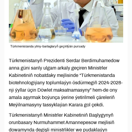
Türkmenistanda ylmy-barlaglaryň geçirilýän pursady
Türkmenistanyň Prezidenti Serdar Berdimuhamedow
anna güni sanly ulgam arkaly geçiren Ministrler
Kabinetiniň nobatdaky mejlisinde “Türkmenistanda
biotehnologiýany toplumlaýyn ösdürmegiň 2024-2028-
nji ýyllar üçin Döwlet maksatnamasyny” hem-de ony
amala aşyrmak boýunça ýerine ýetirilmeli çäreleriň
Meýilnamasyny tassyklaýan Karara gol çekdi.
Türkmenistanyň Ministrler Kabinetiniň Başlygynyň
orunbasary Nurmuhammet Amannepesow mejlisiň
dowamynda degişli ministrlikler we pudaklaýyn