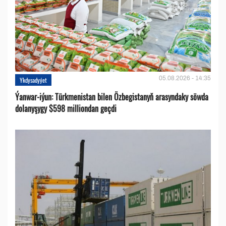
05.08.2026 - 14:35
Ykdysadyýet
Ýanwar-iýun: Türkmenistan bilen Özbegistanyň arasyndaky söwda
dolanyşygy $598 milliondan geçdi