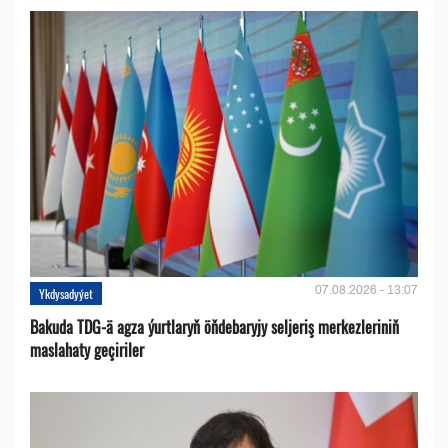
07.08.2026 - 13:07
Ykdysadyýet
Bakuda TDG-ä agza ýurtlaryň öňdebaryjy seljeriş merkezleriniň
maslahaty geçiriler