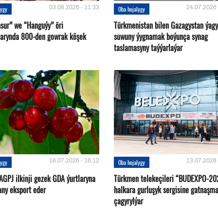
03.08.2026 - 11:33
24.07.2026 
lygy
Oba hojalygy
sur” we “Hanguýy” öri
Türkmenistan bilen Gazagystan ýagy
arynda 800-den gowrak köşek
suwuny ýygnamak boýunça synag
taslamasyny taýýarlaýar
16.07.2026 - 16:12
13.07.2026 
lygy
Oba hojalygy
AGPJ ilkinji gezek GDA ýurtlaryna
Türkmen telekeçileri “BUDEXPO-20
any eksport eder
halkara gurluşyk sergisine gatnaşm
çagyrylýar