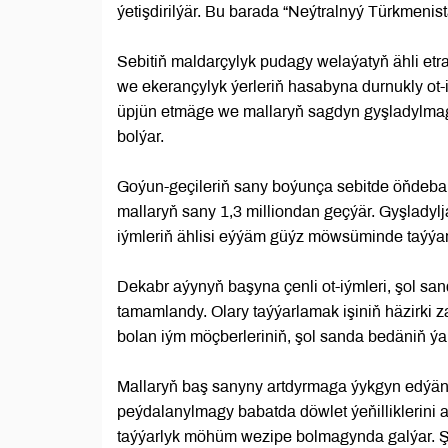
ýetişdirilýär. Bu barada “Neýtralnyý Türkmenis
Sebitiň maldarçylyk pudagy welaýatyň ähli etr
we ekerançylyk ýerleriň hasabyna durnukly ot-i
üpjün etmäge we mallaryň sagdyn gyşladylmagy
bolýar.
Goýun-geçileriň sany boýunça sebitde öňdebar
mallaryň sany 1,3 milliondan geçýär. Gyşladylj
iýmleriň ählisi eýýäm güýz möwsüminde taýýar 
Dekabr aýynyň başyna çenli ot-iýmleri, şol sa
tamamlandy. Olary taýýarlamak işiniň häzirki 
bolan iým möçberleriniň, şol sanda bedäniň ý
Mallaryň baş sanyny artdyrmaga ýykgyn edýän
peýdalanylmagy babatda döwlet ýeňilliklerini
taýýarlyk möhüm wezipe bolmagynda galýar. Şu