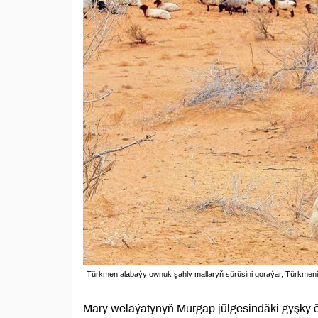
Türkmen alabaýy ownuk şahly mallaryň sürüsini goraýar, Türkmen
Mary welaýatynyň Murgap jülgesindäki gyşky ör