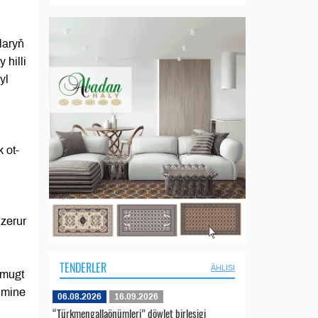
laryň
 hilli
yl
 ot-
 zerur
TENDERLER
ÄHLISI
 mugt
ümine
06.08.2026
16.09.2026
“Türkmengallaönümleri” döwlet birleşigi