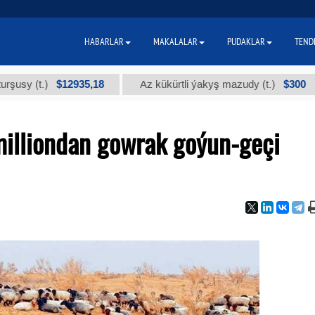
HABARLAR
MAKALALAR
PUDAKLAR
TEND
$12935,18
$300
.)
Az kükürtli ýakyş mazudy (t.)
"А"
milliondan gowrak goýun-geçi