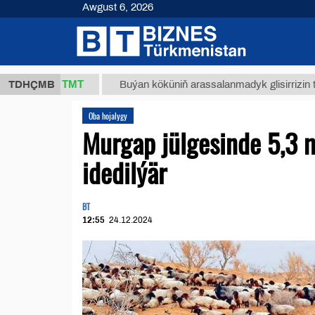
Awgust 6, 2026
37,8 ТМТ
TDHÇMB
Buýan köküniň arassalanmadyk glisirrizin turşusy (t
Oba hojalygy
Murgap jülgesinde 5,3 
idedilýär
BT
12:55
24.12.2024