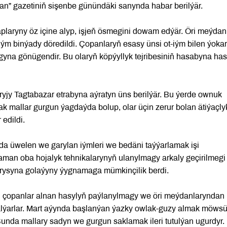
tan” gazetiniň sişenbe günündäki sanynda habar berilýär.
aplaryny öz içine alyp, işjeň ösmegini dowam edýär. Öri meýdan
ým binýady döredildi. Çopanlaryň esasy ünsi ot-iým bilen ýokary
na gönügendir. Bu olaryň köpýyllyk tejribesiniň hasabyna has
yjy Tagtabazar etrabyna aýratyn üns berilýär. Bu ýerde ownuk
ak mallar gurgun ýagdaýda bolup, olar üçin zerur bolan ätiýaçlyk
edildi.
nda üwelen we garylan iýmleri we bedäni taýýarlamak işi
zaman oba hojalyk tehnikalarynyň ulanylmagy arkaly geçirilmegi
arysyna golaýyny ýygnamaga mümkinçilik berdi.
 çopanlar alnan hasylyň paýlanylmagy we öri meýdanlaryndan
 alýarlar. Mart aýynda başlanýan ýazky owlak-guzy almak möws
nda mallary sadyn we gurgun saklamak ileri tutulýan ugurdyr.