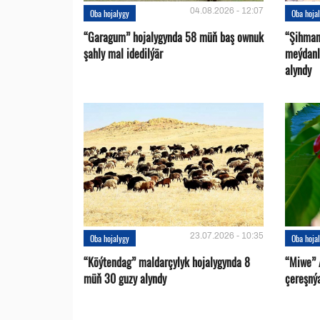
04.08.2026 - 12:07
Oba hojalygy
Oba hoja
“Garagum” hojalygynda 58 müň baş ownuk
“Şihman
şahly mal idedilýär
meýdanl
alyndy
23.07.2026 - 10:35
Oba hojalygy
Oba hoja
“Köýtendag” maldarçylyk hojalygynda 8
“Miwe” 
müň 30 guzy alyndy
çereşný