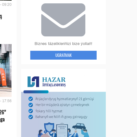
- 09:20
ş
Biznes täzelikleriňizi bize ýollaň!
UGRATMAK
- 17:56
26”
aga