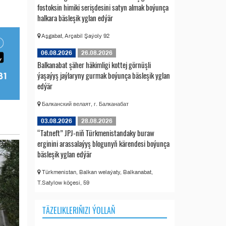
fostoksin himiki serişdesini satyn almak boýunça
halkara bäsleşik yglan edýär
Aşgabat, Arçabil Şaýoly 92
06.08.2026
26.08.2026
Balkanabat şäher häkimligi kottej görnüşli
ýaşaýyş jaýlaryny gurmak boýunça bäsleşik yglan
edýär
Балканский велаят, г. Балканабат
03.08.2026
28.08.2026
“Tatneft” JPJ-niň Türkmenistandaky buraw
erginini arassalaýyş blogunyň kärendesi boýunça
bäsleşik yglan edýär
Türkmenistan, Balkan welaýaty, Balkanabat,
T.Satylow köçesi, 59
TÄZELIKLERIŇIZI ÝOLLAŇ