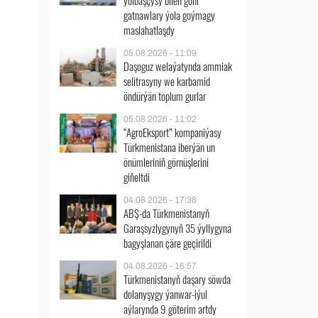
ýolbaşçysy bilen göni
gatnawlary ýola goýmagy
maslahatlaşdy
05.08.2026 - 11:09
Daşoguz welaýatynda ammiak
selitrasyny we karbamid
öndürýän toplum gurlar
05.08.2026 - 11:02
“AgroEksport” kompaniýasy
Türkmenistana iberýän un
önümleriniň görnüşlerini
giňeltdi
04.08.2026 - 17:38
ABŞ-da Türkmenistanyň
Garaşsyzlygynyň 35 ýyllygyna
bagyşlanan çäre geçirildi
04.08.2026 - 16:57
Türkmenistanyň daşary söwda
dolanyşygy ýanwar-iýul
aýlarynda 9 göterim artdy