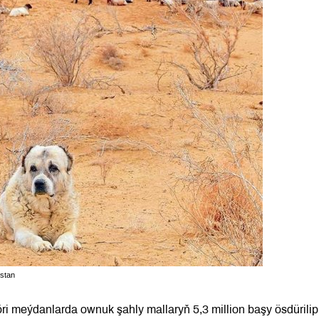
istan
i meýdanlarda ownuk şahly mallaryň 5,3 million başy ösdürilip