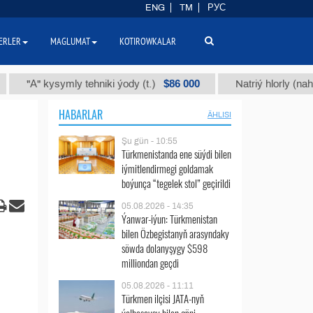
ENG
TM
РУС
ERLER
MAGLUMAT
KOTIROWKALAR
$86 000
 kysymly tehniki ýody (t.)
Natriý hlorly (nahar duzy) 
HABARLAR
ÄHLISI
Şu gün - 10:55
Türkmenistanda ene süýdi bilen
iýmitlendirmegi goldamak
boýunça “tegelek stol” geçirildi
05.08.2026 - 14:35
Ýanwar-iýun: Türkmenistan
bilen Özbegistanyň arasyndaky
söwda dolanyşygy $598
milliondan geçdi
05.08.2026 - 11:11
Türkmen ilçisi JATA-nyň