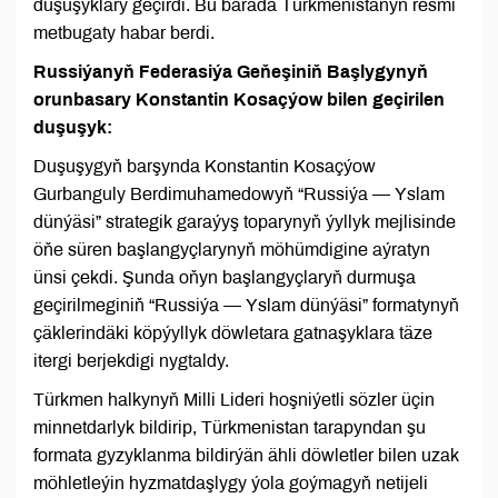
duşuşyklary geçirdi. Bu barada Türkmenistanyň resmi
metbugaty habar berdi.
Russiýanyň Federasiýa Geňeşiniň Başlygynyň
orunbasary Konstantin Kosaçýow bilen geçirilen
duşuşyk:
Duşuşygyň barşynda Konstantin Kosaçýow
Gurbanguly Berdimuhamedowyň “Russiýa — Yslam
dünýäsi” strategik garaýyş toparynyň ýyllyk mejlisinde
öňe süren başlangyçlarynyň möhümdigine aýratyn
ünsi çekdi. Şunda oňyn başlangyçlaryň durmuşa
geçirilmeginiň “Russiýa — Yslam dünýäsi” formatynyň
çäklerindäki köpýyllyk döwletara gatnaşyklara täze
itergi berjekdigi nygtaldy.
Türkmen halkynyň Milli Lideri hoşniýetli sözler üçin
minnetdarlyk bildirip, Türkmenistan tarapyndan şu
formata gyzyklanma bildirýän ähli döwletler bilen uzak
möhletleýin hyzmatdaşlygy ýola goýmagyň netijeli