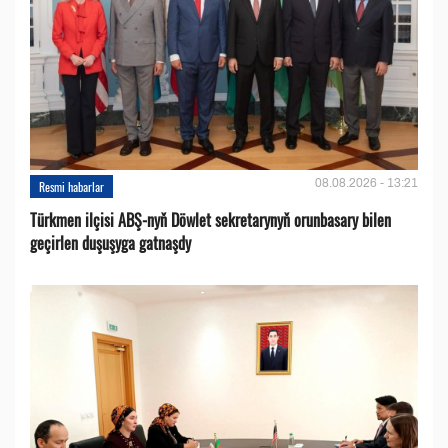
08.08.2026 - 13:21
Resmi habarlar
Türkmen ilçisi ABŞ-nyň Döwlet sekretarynyň orunbasary bilen
geçirlen duşuşyga gatnaşdy