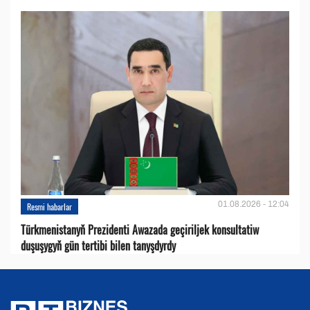
01.08.2026 - 12:04
Resmi habarlar
Türkmenistanyň Prezidenti Awazada geçiriljek konsultatiw
duşuşygyň gün tertibi bilen tanyşdyrdy