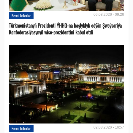
06.08.2026 - 09:26
Resmi habarlar
Türkmenistanyň Prezidenti ÝHHG-na başlyklyk edýän Şweýsariýa
Konfederasiýasynyň wise-prezidentini kabul etdi
02.08.2026 - 16:57
Resmi habarlar