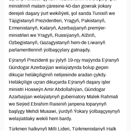
ministriniň matam çäresine 40-dan gowrak ýokary
derejeli daşary ýurt wekiliýeti, şol sanda Tunisiň we
Täjigistanyň Prezidentleri, Yragyň, Pakistanyň,
Ermenistanyň, Kataryň, Azerbaýjanyň premýer-
ministrleri we Yragyň, Russiýanyň, Alžiriň,
Özbegistanyň, Gazagystanyň hem-de Liwanyň
parlamentleriniň ýolbaşçylary gatnaşdy.
Eýranyň Prezidenti şu ýylyň 19-njy maýynda Eýranyň
Gündogar Azerbaýjan welaýatynda bolup geçen
dikuçar heläkçiliginiň netijesinde aradan çykdy.
Heläkçilige uçran dikuçarda Eýranyň daşary işler
ministri Hosseýn Amir Abdollahiýan, Gündogar
Azarbaýjan welaýatynyň gubernatory Malek Rahmati
we Seýed Ebrahim Raisiniň janpena toparynyň
başlygy Mehdi Musawi, ýurdyň Ýokary ýolbaşçysynyň
welaýatdaky wekili hem bardy.
Türkmen halkynyň Milli Lideri, Türkmenistanyň Halk