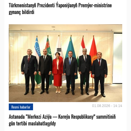
Türkmenistanyň Prezidenti Ýaponiýanyň Premýer-ministrine
gynanç bildirdi
01.08.2026 - 14:14
Resmi habarlar
Astanada “Merkezi Aziýa — Koreýa Respublikasy” sammitiniň
gün tertibi maslahatlaşyldy