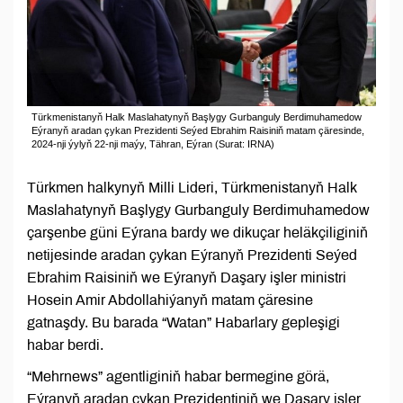
Türkmenistanyň Halk Maslahatynyň Başlygy Gurbanguly Berdimuhamedow
Eýranyň aradan çykan Prezidenti Seýed Ebrahim Raisiniň matam çäresinde,
2024-nji ýylyň 22-nji maýy, Tähran, Eýran (Surat: IRNA)
Türkmen halkynyň Milli Lideri, Türkmenistanyň Halk
Maslahatynyň Başlygy Gurbanguly Berdimuhamedow
çarşenbe güni Eýrana bardy we dikuçar heläkçiliginiň
netijesinde aradan çykan Eýranyň Prezidenti Seýed
Ebrahim Raisiniň we Eýranyň Daşary işler ministri
Hosein Amir Abdollahiýanyň matam çäresine
gatnaşdy. Bu barada “Watan” Habarlary gepleşigi
habar berdi.
“Mehrnews” agentliginiň habar bermegine görä,
Eýranyň aradan çykan Prezidentiniň we Daşary işler