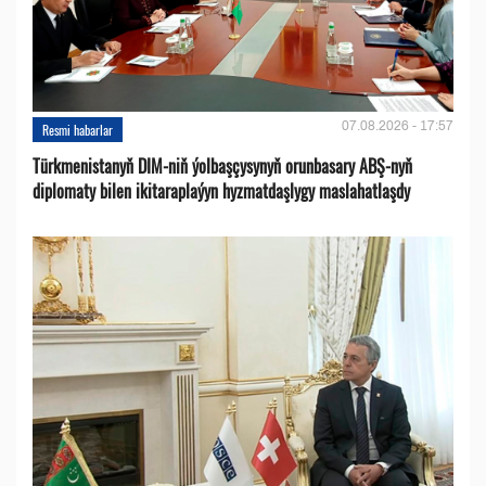
07.08.2026 - 17:57
Resmi habarlar
Türkmenistanyň DIM-niň ýolbaşçysynyň orunbasary ABŞ-nyň
diplomaty bilen ikitaraplaýyn hyzmatdaşlygy maslahatlaşdy