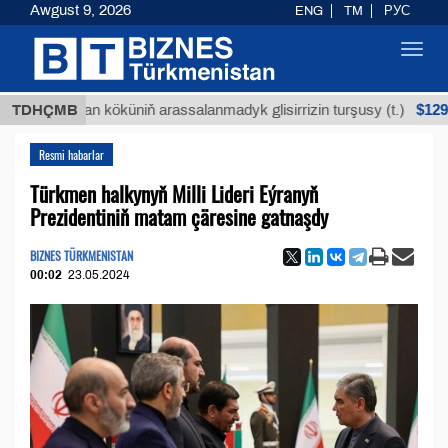
Awgust 9, 2026
ENG
TM
РУС
Toggl
navig
$12935,18
Buýan köküniň arassalanmadyk glisirrizin turşusy (t.)
TDHÇMB
Resmi habarlar
Türkmen halkynyň Milli Lideri Eýranyň
Prezidentiniň matam çäresine gatnaşdy
BIZNES TÜRKMENISTAN
00:02
23.05.2024