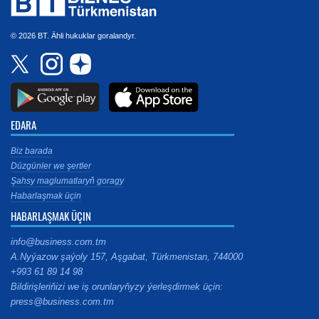
© 2026 BT. Ähli hukuklar goralandyr.
EDARA
Biz barada
Düzgünler we şertler
Şahsy maglumatlaryň goragy
Habarlaşmak üçin
HABARLAŞMAK ÜÇIN
info@business.com.tm
A.Nyýazow şaýoly 157, Aşgabat, Türkmenistan, 744000
+993 61 89 14 98
Bildirişleriňizi we iş orunlaryňyzy ýerleşdirmek üçin:
press@business.com.tm