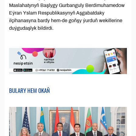
Maslahatynyň Başlygy Gurbanguly Berdimuhamedow
Eýran Yslam Respublikasynyň Aşgabatdaky
ilçihanasyna bardy hem-de goňşy ýurduň wekillerine
duýgudaşlyk bildirdi.
BULARY HEM OKAŇ