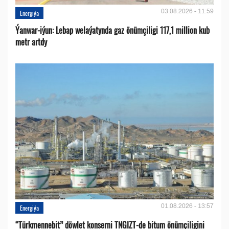
03.08.2026 - 11:59
Energiýa
Ýanwar-iýun: Lebap welaýatynda gaz önümçiligi 117,1 million kub
metr artdy
01.08.2026 - 13:57
Energiýa
“Türkmennebit” döwlet konserni TNGIZT-de bitum önümçiligini