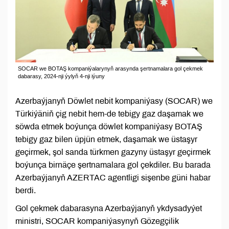
SOCAR we BOTAŞ kompaniýalarynyň arasynda şertnamalara gol çekmek
dabarasy, 2024-nji ýylyň 4-nji iýuny
Azerbaýjanyň Döwlet nebit kompaniýasy (SOCAR) we
Türkiýäniň çig nebit hem-de tebigy gaz daşamak we
söwda etmek boýunça döwlet kompaniýasy BOTAŞ
tebigy gaz bilen üpjün etmek, daşamak we üstaşyr
geçirmek, şol sanda türkmen gazyny üstaşyr geçirmek
boýunça birnäçe şertnamalara gol çekdiler. Bu barada
Azerbaýjanyň AZERTAC agentligi sişenbe güni habar
berdi.
Gol çekmek dabarasyna Azerbaýjanyň ykdysadyýet
ministri, SOCAR kompaniýasynyň Gözegçilik