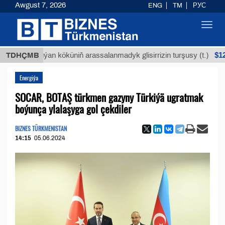
Awgust 7, 2026
ENG
TM
РУС
Toggl
navig
$12935,18
TDHÇMB
Buýan köküniň arassalanmadyk glisirrizin turşusy (t.)
Energiýa
SOCAR, BOTAŞ türkmen gazyny Türkiýä ugratmak
boýunça ylalaşyga gol çekdiler
BIZNES TÜRKMENISTAN
14:15
05.06.2024