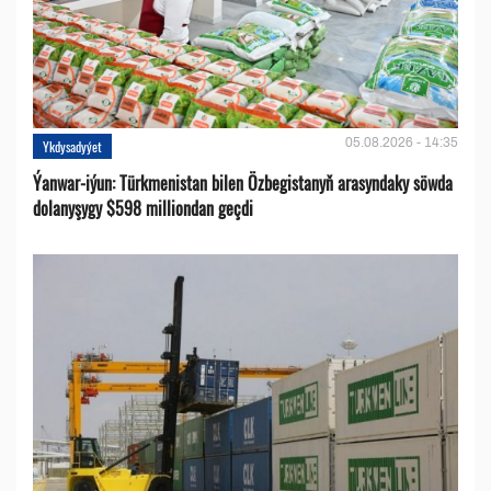
05.08.2026 - 14:35
Ykdysadyýet
Ýanwar-iýun: Türkmenistan bilen Özbegistanyň arasyndaky söwda
dolanyşygy $598 milliondan geçdi