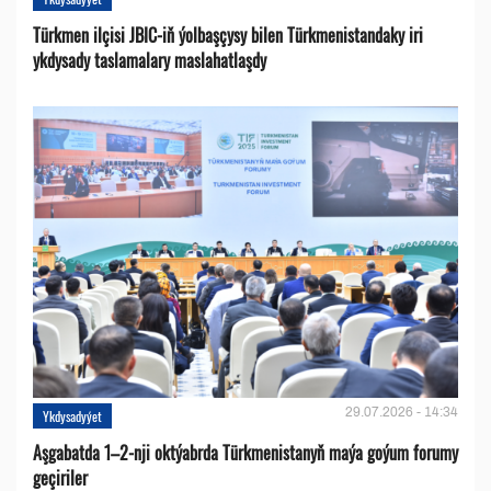
Türkmen ilçisi JBIC-iň ýolbaşçysy bilen Türkmenistandaky iri
ykdysady taslamalary maslahatlaşdy
29.07.2026 - 14:34
Ykdysadyýet
Aşgabatda 1–2-nji oktýabrda Türkmenistanyň maýa goýum forumy
geçiriler