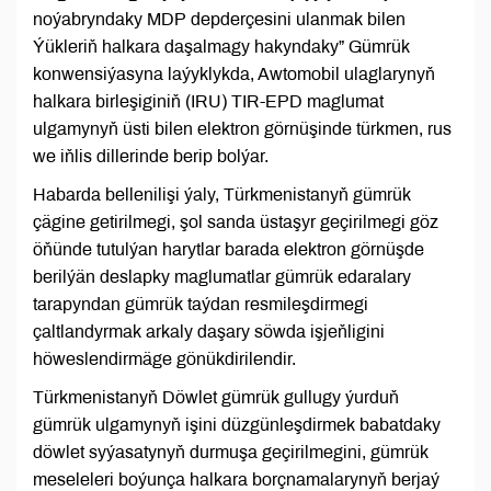
noýabryndaky MDP depderçesini ulanmak bilen
Ýükleriň halkara daşalmagy hakyndaky” Gümrük
konwensiýasyna laýyklykda, Awtomobil ulaglarynyň
halkara birleşiginiň (IRU) TIR-EPD maglumat
ulgamynyň üsti bilen elektron görnüşinde türkmen, rus
we iňlis dillerinde berip bolýar.
Habarda bellenilişi ýaly, Türkmenistanyň gümrük
çägine getirilmegi, şol sanda üstaşyr geçirilmegi göz
öňünde tutulýan harytlar barada elektron görnüşde
berilýän deslapky maglumatlar gümrük edaralary
tarapyndan gümrük taýdan resmileşdirmegi
çaltlandyrmak arkaly daşary söwda işjeňligini
höweslendirmäge gönükdirilendir.
Türkmenistanyň Döwlet gümrük gullugy ýurduň
gümrük ulgamynyň işini düzgünleşdirmek babatdaky
döwlet syýasatynyň durmuşa geçirilmegini, gümrük
meseleleri boýunça halkara borçnamalarynyň berjaý