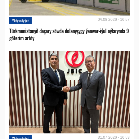
04.08.2026 - 16:57
Ykdysadyýet
Türkmenistanyň daşary söwda dolanyşygy ýanwar-iýul aýlarynda 9
göterim artdy
31.07.2026 - 16:53
Ykdysadyýet