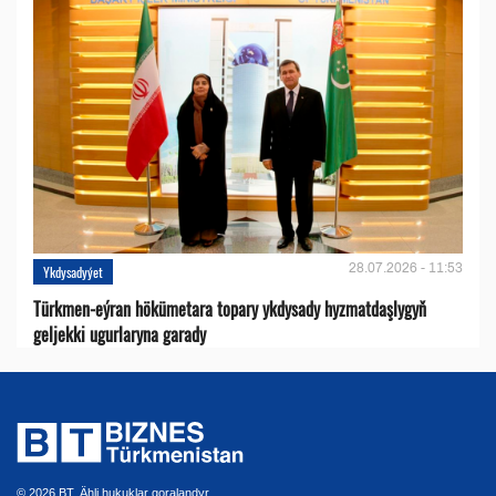
28.07.2026 - 11:53
Ykdysadyýet
Türkmen-eýran hökümetara topary ykdysady hyzmatdaşlygyň
geljekki ugurlaryna garady
© 2026 BT. Ähli hukuklar goralandyr.