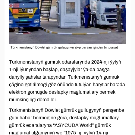
Türkmenistanyň Döwlet gümrük gullugynyň alyp barýan işinden bir pursat
Türkmenistanyň gümrük edaralarynda 2024-nji ýylyň
1-nji iýunyndan başlap, daşaýjylar ýa-da başga
dahylly şahslar tarapyndan Türkmenistanyň gümrük
çägine getirilmegi göz öňünde tutulýan harytlar barada
elektron görnüşde deslapky maglumatlary bermek
mümkinçiligi döredildi.
Türkmenistanyň Döwlet gümrük gullugynyň penşenbe
güni habar bermegine görä, deslapky maglumatlary
gümrük edaralaryna “ASYCUDA World” gümrük
maglumat ulgamynyň we “1975-nji ýylyň 14-nji