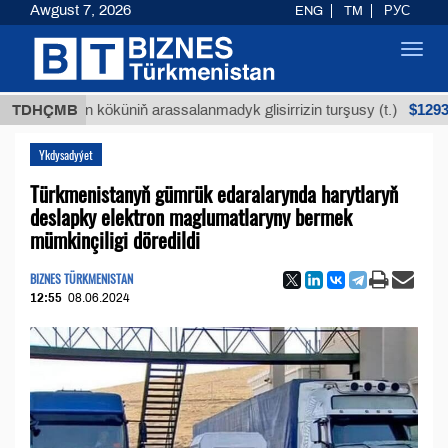
Awgust 7, 2026
ENG
TM
РУС
Toggl
navig
$12935,18
Buýan köküniň arassalanmadyk glisirrizin turşusy (t.)
TDHÇMB
Ykdysadyýet
Türkmenistanyň gümrük edaralarynda harytlaryň
deslapky elektron maglumatlaryny bermek
mümkinçiligi döredildi
BIZNES TÜRKMENISTAN
12:55
08.06.2024