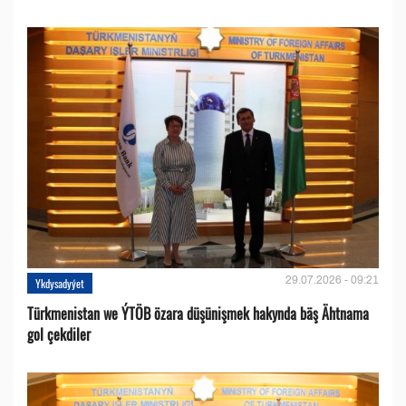
29.07.2026 - 09:21
Ykdysadyýet
Türkmenistan we ÝTÖB özara düşünişmek hakynda bäş Ähtnama
gol çekdiler