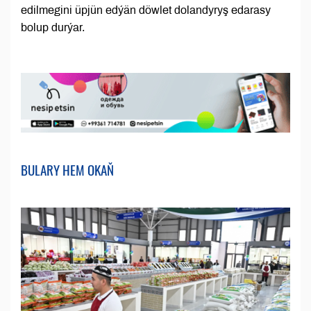
edilmegini üpjün edýän döwlet dolandyryş edarasy
bolup durýar.
BULARY HEM OKAŇ