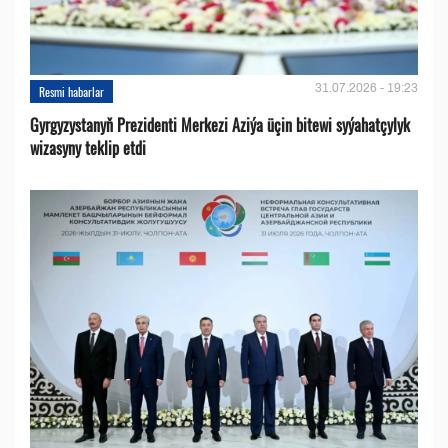
31.07.2026 - 19:23
Resmi habarlar
Gyrgyzystanyň Prezidenti Merkezi Aziýa üçin bitewi syýahatçylyk
wizasyny teklip etdi