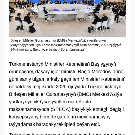
Birleşen Milletler Guramasynyň (BMG) Merkezi Aziýa ýurtlarynyň
ykdysadyýetleri üçin Ýörite maksatnamasynyň birinji sammiti, 2023-nji ýylyň
24-nji noýabry, Baku, Azerbaýjan (Surat: 1news.az)
Türkmenistanyň Ministrler Kabinetiniň Başlygynyň
orunbasary, daşary işler ministri Raşid Meredow anna
güni sanly ulgam arkaly geçirilen Ministrler Kabinetiniň
nobatdaky mejlisinde 2025-nji ýylda Türkmenistanyň
Birleşen Milletler Guramasynyň (BMG) Merkezi Aziýa
ýurtlarynyň ykdysadyýetleri üçin Ýörite
maksatnamasynda (SPECA) başlyklyk etmegi, degişli
konsepsiýany hem-de çäreleriň meýilnamasyny
taýýarlamak baradaky teklipleri beýan etdi.
Türkmenistanyň resmi metbugatynyň habar bermegine