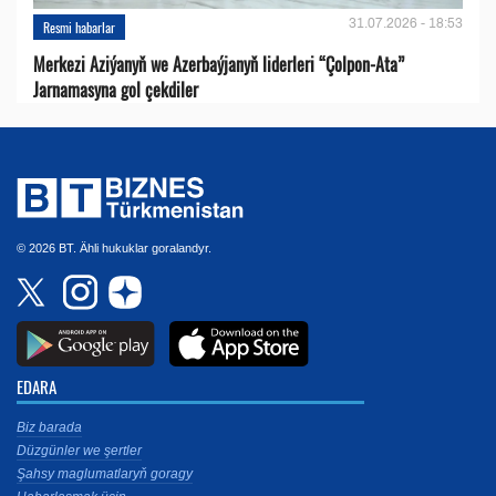
31.07.2026 - 18:53
Resmi habarlar
Merkezi Aziýanyň we Azerbaýjanyň liderleri “Çolpon-Ata”
Jarnamasyna gol çekdiler
© 2026 BT. Ähli hukuklar goralandyr.
EDARA
Biz barada
Düzgünler we şertler
Şahsy maglumatlaryň goragy