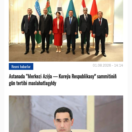
01.08.2026 - 14:14
Resmi habarlar
Astanada “Merkezi Aziýa — Koreýa Respublikasy” sammitiniň
gün tertibi maslahatlaşyldy