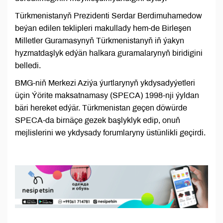
Türkmenistanyň Prezidenti Serdar Berdimuhamedow
beýan edilen teklipleri makullady hem-de Birleşen
Milletler Guramasynyň Türkmenistanyň iň ýakyn
hyzmatdaşlyk edýän halkara guramalarynyň biridigini
belledi.
BMG-niň Merkezi Aziýa ýurtlarynyň ykdysadyýetleri
üçin Ýörite maksatnamasy (SPECA) 1998-nji ýyldan
bäri hereket edýär. Türkmenistan geçen döwürde
SPECA-da birnäçe gezek başlyklyk edip, onuň
mejlislerini we ykdysady forumlaryny üstünlikli geçirdi.