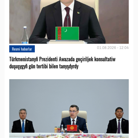
01.08.2026 - 12:04
Resmi habarlar
Türkmenistanyň Prezidenti Awazada geçiriljek konsultatiw
duşuşygyň gün tertibi bilen tanyşdyrdy