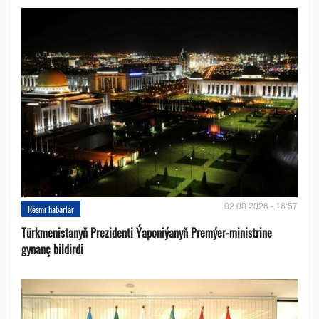
02.08.2026 - 16:57
Resmi habarlar
Türkmenistanyň Prezidenti Ýaponiýanyň Premýer-ministrine
gynanç bildirdi