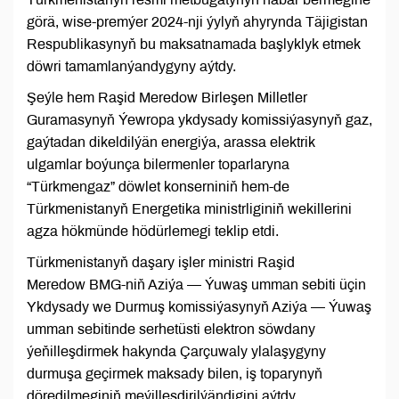
görä, wise-premýer 2024-nji ýylyň ahyrynda Täjigistan
Respublikasynyň bu maksatnamada başlyklyk etmek
döwri tamamlanýandygyny aýtdy.
Şeýle hem Raşid Meredow Birleşen Milletler
Guramasynyň Ýewropa ykdysady komissiýasynyň gaz,
gaýtadan dikeldilýän energiýa, arassa elektrik
ulgamlar boýunça bilermenler toparlaryna
“Türkmengaz” döwlet konserniniň hem-de
Türkmenistanyň Energetika ministrliginiň wekillerini
agza hökmünde hödürlemegi teklip etdi.
Türkmenistanyň daşary işler ministri Raşid
Meredow BMG-niň Aziýa — Ýuwaş umman sebiti üçin
Ykdysady we Durmuş komissiýasynyň Aziýa — Ýuwaş
umman sebitinde serhetüsti elektron söwdany
ýeňilleşdirmek hakynda Çarçuwaly ylalaşygyny
durmuşa geçirmek maksady bilen, iş toparynyň
döredilmeginiň meýilleşdirilýändigini aýtdy.