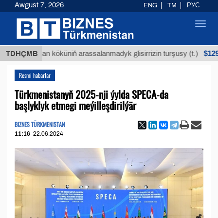
Awgust 7, 2026
ENG
TM
РУС
Toggl
navig
$12935,18
Buýan köküniň arassalanmadyk glisirrizin turşusy (t.)
TDHÇMB
Resmi habarlar
Türkmenistanyň 2025-nji ýylda SPECA-da
başlyklyk etmegi meýilleşdirilýär
BIZNES TÜRKMENISTAN
11:16
22.06.2024