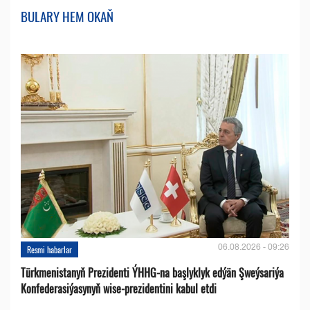
BULARY HEM OKAŇ
06.08.2026 - 09:26
Resmi habarlar
Türkmenistanyň Prezidenti ÝHHG-na başlyklyk edýän Şweýsariýa
Konfederasiýasynyň wise-prezidentini kabul etdi