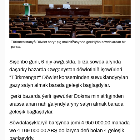
Türkmenistanyň Döwlet haryt-çig mal biržasynda geçirilýän söwdalardan bir
pursat
Sişenbe güni, 6-njy awgustda, birža söwdalarynda
daşarky bazarda Owganystan döwletiniň işewürleri
"Türkmengaz" Döwlet konserninden suwuklandyrylan
gazy satyn almak barada geleşik baglaşdylar.
Içerki bazarda ýerli işewürler Dokma ministrliginden
arassalanan nah galyndylaryny satyn almak barada
geleşik baglaşdylar.
Söwdalaşyklaryň barşynda jemi 4 950 000,00 manada
we 4 169 000,00 ABŞ dollaryna deň bolan 4 geleşik
baglaşyldy.