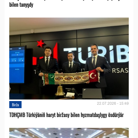
bilen tanyşdy
22.07.2026 - 15:49
Birža
TDHÇMB Türkiýäniň haryt biržasy bilen hyzmatdaşlygy ösdürýär