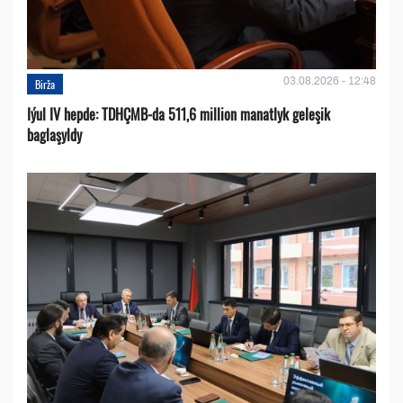
03.08.2026 - 12:48
Birža
Iýul IV hepde: TDHÇMB-da 511,6 million manatlyk geleşik
baglaşyldy