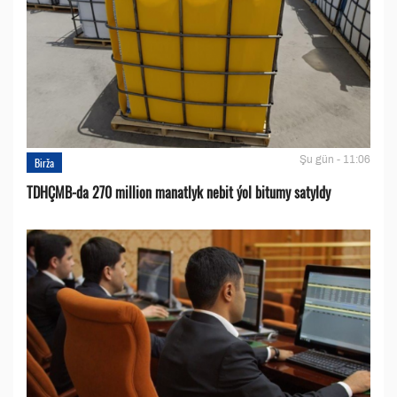
Şu gün - 11:06
Birža
TDHÇMB-da 270 million manatlyk nebit ýol bitumy satyldy