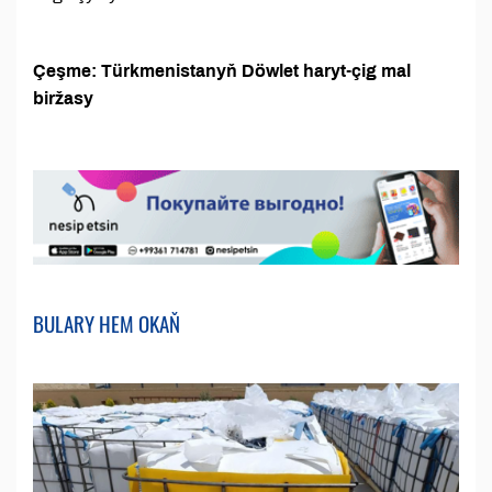
Çeşme: Türkmenistanyň Döwlet haryt-çig mal
biržasy
BULARY HEM OKAŇ