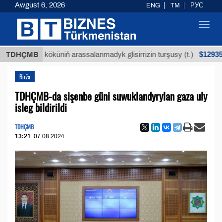
Awgust 6, 2026
ENG
TM
РУС
Toggl
navig
$12935,18
uýan köküniň arassalanmadyk glisirrizin turşusy (t.)
TDHÇMB
Birža
TDHÇMB-da sişenbe güni suwuklandyrylan gaza uly
isleg bildirildi
TDHÇMB
13:21
07.08.2024