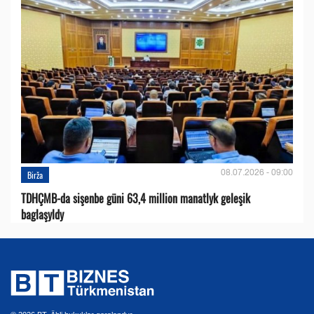
08.07.2026 - 09:00
Birža
TDHÇMB-da sişenbe güni 63,4 million manatlyk geleşik
baglaşyldy