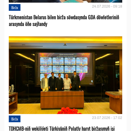
24.07.2026 - 09:18
Birža
Türkmenistan Belarus bilen birža söwdasynda GDA döwletleriniň
arasynda öňe saýlandy
23.07.2026 - 17:02
Birža
TDHÇMB-niň wekiliýeti Türkiyäniň Polatly haryt biržasynyň işi