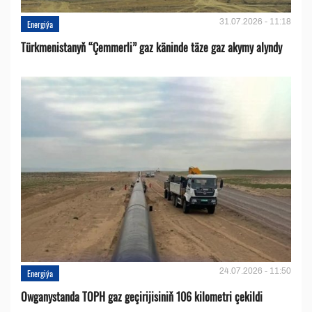
31.07.2026 - 11:18
Energiýa
Türkmenistanyň “Çemmerli” gaz käninde täze gaz akymy alyndy
24.07.2026 - 11:50
Energiýa
Owganystanda TOPH gaz geçirijisiniň 106 kilometri çekildi