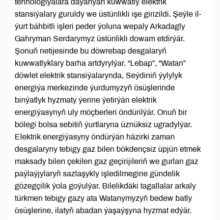
tehnologiýalara daýanýan kuwwatly elektrik
stansiýalary guruldy we üstünlikli işe girizildi. Şeýle il-
ýurt bähbitli işleri peder ýoluna wepaly Arkadagly
Gahryman Serdarymyz üstünlikli dowam etdirýär.
Şonuň netijesinde bu döwrebap desgalaryň
kuwwatlyklary barha artdyrylýar. “Lebap”, “Watan”
döwlet elektrik stansiýalarynda, Seýdiniň ýylylyk
energiýa merkezinde ýurdumyzyň ösüşlerinde
binýatlyk hyzmaty ýerine ýetirýän elektrik
energiýasynyň uly möçberleri öndürilýär. Onuň bir
bölegi bolsa sebitiň ýurtlaryna üznüksiz ugradylýar.
Elektrik energiýasyny öndürýän häzirki zaman
desgalaryny tebigy gaz bilen bökdençsiz üpjün etmek
maksady bilen çekilen gaz geçirijileriň we gurlan gaz
paýlaýjylaryň sazlaşykly işledilmegine gündelik
gözegçilik ýola goýulýar. Bilelikdäki tagallalar arkaly
türkmen tebigy gazy ata Watanymyzyň bedew batly
ösüşlerine, ilatyň abadan ýaşaýşyna hyzmat edýär.