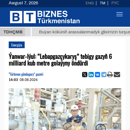
Awgust 7, 2026
ENG
TM
РУС
Toggl
navig
 ТМТ
$
TDHÇMB
Buýan köküniň arassalanmadyk glisirrizin turşusy (t.)
Energiýa
Ýanwar-Iýul: “Lebapgazçykaryş” tebigy gazyň 6
milliard kub metre golaýyny öndürdi
"Türkmen gündogary" gazeti
14:03
08.08.2024