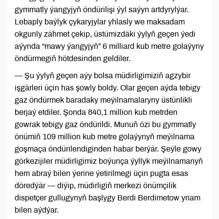
gymmatly ýangyjyň öndürilişi ýyl saýyn artdyrylýar.
Lebaply baýlyk çykaryjylar yhlasly we maksadam
okgunly zähmet çekip, üstümizdäki ýylyň geçen ýedi
aýynda “mawy ýangyjyň” 6 milliard kub metre golaýyny
öndürmegiň hötdesinden geldiler.
— Şu ýylyň geçen aýy bolsa müdirligimiziň agzybir
işgärleri üçin has şowly boldy. Olar geçen aýda tebigy
gaz öndürmek baradaky meýilnamalaryny üstünlikli
berjaý etdiler. Şonda 840,1 million kub metrden
gowrak tebigy gaz öndürildi. Munuň özi bu gymmatly
önümiň 109 million kub metre golaýynyň meýilnama
goşmaça öndürilendiginden habar berýär. Şeýle gowy
görkezijiler müdirligimiz boýunça ýyllyk meýilnamanyň
hem abraý bilen ýerine ýetirilmegi üçin pugta esas
döredýär — diýip, müdirligiň merkezi önümçilik
dispetçer gullugynyň başlygy Berdi Berdimetow ynam
bilen aýdýar.