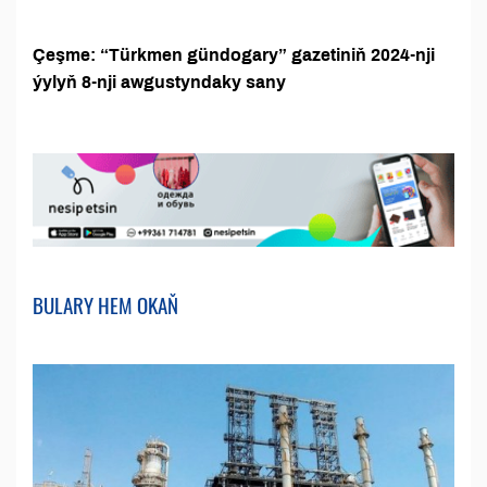
Çeşme: “Türkmen gündogary” gazetiniň 2024-nji
ýylyň 8-nji awgustyndaky sany
BULARY HEM OKAŇ