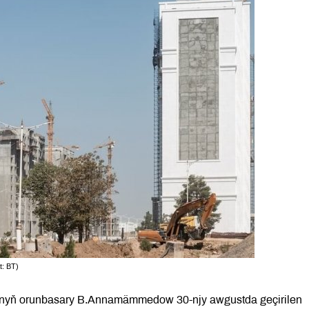
t: BT)
gynyň orunbasary B.Annamämmedow 30-njy awgustda geçirilen