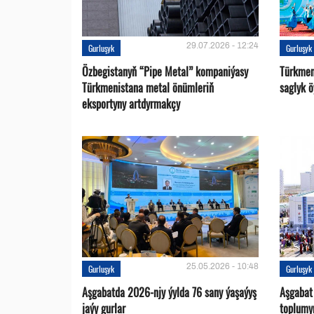
29.07.2026 - 12:24
Gurluşyk
Gurluşyk
Özbegistanyň “Pipe Metal” kompaniýasy
Türkmen
Türkmenistana metal önümleriň
saglyk ö
eksportyny artdyrmakçy
25.05.2026 - 10:48
Gurluşyk
Gurluşyk
Aşgabatda 2026-njy ýylda 76 sany ýaşaýyş
Aşgabat
jaýy gurlar
toplumy