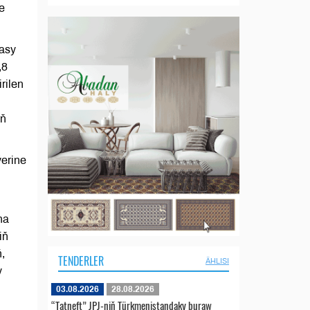
e
masy
,8
rilen
iň
ýerine
na
iň
,
TENDERLER
ÄHLISI
y
03.08.2026
28.08.2026
“Tatneft” JPJ-niň Türkmenistandaky buraw