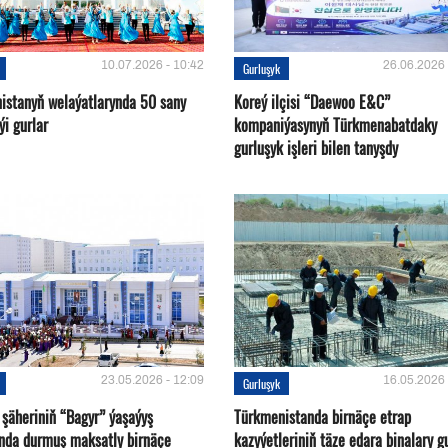
10.07.2026 - 10:42
26.06.2026 
Gurluşyk
istanyň welaýatlarynda 50 sany
Koreý ilçisi “Daewoo E&C”
ýi gurlar
kompaniýasynyň Türkmenabatdaky
gurluşyk işleri bilen tanyşdy
23.05.2026 - 12:09
16.05.2026 
Gurluşyk
 şäheriniň “Bagyr” ýaşaýyş
Türkmenistanda birnäçe etrap
nda durmuş maksatly birnäçe
kazyýetleriniň täze edara binalary g