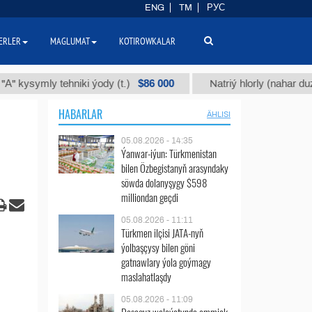
ENG
TM
РУС
ERLER
MAGLUMAT
KOTIROWKALAR
$86 000
ymly tehniki ýody (t.)
Natriý hlorly (nahar duzy) (t.)
HABARLAR
ÄHLISI
05.08.2026 - 14:35
Ýanwar-iýun: Türkmenistan
bilen Özbegistanyň arasyndaky
söwda dolanyşygy $598
milliondan geçdi
05.08.2026 - 11:11
Türkmen ilçisi JATA-nyň
ýolbaşçysy bilen göni
gatnawlary ýola goýmagy
maslahatlaşdy
05.08.2026 - 11:09