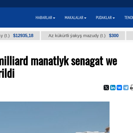
HABARLAR
MAKALALAR
PUDAKLAR
TEND
$12935,18
$300
Az kükürtli ýakyş mazudy (t.)
"А" kys
illiard manatlyk senagat we
ildi