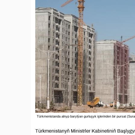
Türkmenistanda alnyp barylýan gurluşyk işlerinden bir pursat (Sura
Türkmenistanyň Ministrler Kabinetiniň Başly