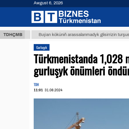
Awgust 6, 2026
8 ТМТ
TDHÇMB
Buýan köküniň arassalanmadyk glisirrizin turşusy (t.)
Gurluşyk
Türkmenistanda 1,028 m
gurluşyk önümleri öndür
TDH
11:01
31.08.2024