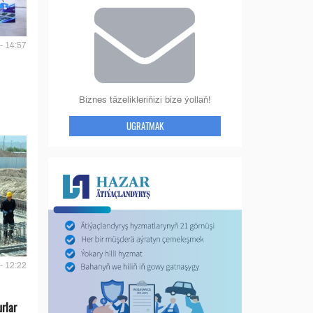
- 14:57
Biznes täzelikleriňizi bize ýollaň!
UGRATMAK
- 12:22
urlar