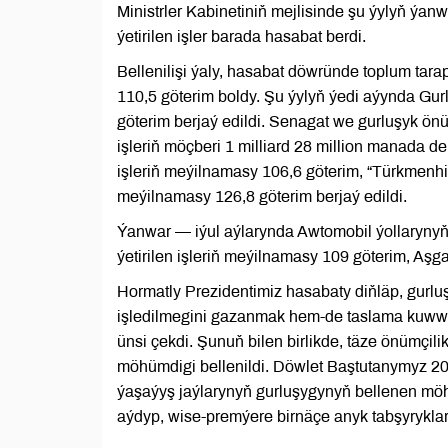
Ministrler Kabinetiniň mejlisinde şu ýylyň ýa
ýetirilen işler barada hasabat berdi.
Bellenilişi ýaly, hasabat döwründe toplum tara
110,5 göterim boldy. Şu ýylyň ýedi aýynda Gurl
göterim berjaý edildi. Senagat we gurluşyk önüm
işleriň möçberi 1 milliard 28 million manada d
işleriň meýilnamasy 106,6 göterim, “Türkmenhi
meýilnamasy 126,8 göterim berjaý edildi.
Ýanwar — iýul aýlarynda Awtomobil ýollarynyň
ýetirilen işleriň meýilnamasy 109 göterim, Aşga
Hormatly Prezidentimiz hasabaty diňläp, gurl
işledilmegini gazanmak hem-de taslama kuwwa
ünsi çekdi. Şunuň bilen birlikde, täze önümçili
möhümdigi bellenildi. Döwlet Baştutanymyz 202
ýaşaýyş jaýlarynyň gurluşygynyň bellenen mö
aýdyp, wise-premýere birnäçe anyk tabşyryklar