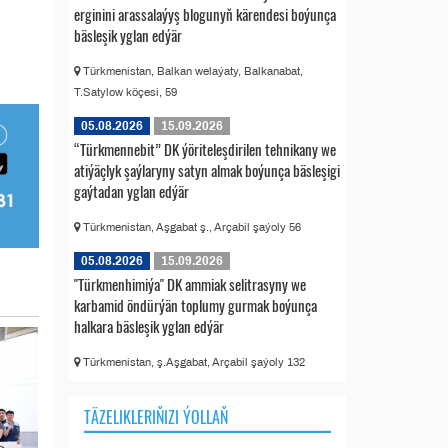
erginini arassalaýyş blogunyň kärendesi boýunça
bäsleşik yglan edýär
Türkmenistan, Balkan welaýaty, Balkanabat,
T.Satylow köçesi, 59
05.08.2026
15.09.2026
“Türkmennebit” DK ýöriteleşdirilen tehnikany we
atiýäçlyk şaýlaryny satyn almak boýunça bäsleşigi
gaýtadan yglan edýär
Türkmenistan, Aşgabat ş., Arçabil şaýoly 56
05.08.2026
15.09.2026
"Türkmenhimiýa" DK ammiak selitrasyny we
karbamid öndürýän toplumy gurmak boýunça
halkara bäsleşik yglan edýär
Türkmenistan, ş.Aşgabat, Arçabil şaýoly 132
TÄZELIKLERIŇIZI ÝOLLAŇ