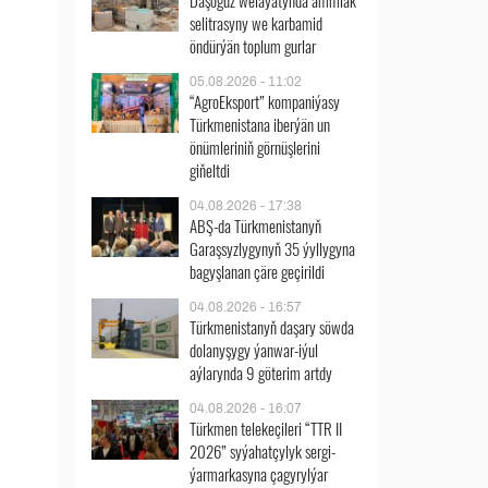
Daşoguz welaýatynda ammiak
selitrasyny we karbamid
öndürýän toplum gurlar
05.08.2026 - 11:02
“AgroEksport” kompaniýasy
Türkmenistana iberýän un
önümleriniň görnüşlerini
giňeltdi
04.08.2026 - 17:38
ABŞ-da Türkmenistanyň
Garaşsyzlygynyň 35 ýyllygyna
bagyşlanan çäre geçirildi
04.08.2026 - 16:57
Türkmenistanyň daşary söwda
dolanyşygy ýanwar-iýul
aýlarynda 9 göterim artdy
04.08.2026 - 16:07
Türkmen telekeçileri “TTR II
2026” syýahatçylyk sergi-
ýarmarkasyna çagyrylýar