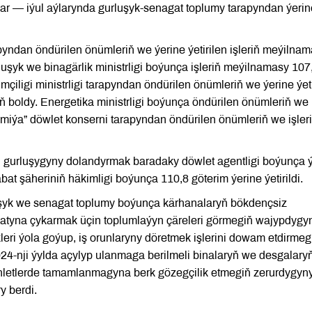
nwar — iýul aýlarynda gurluşyk-senagat toplumy tarapyndan ýerin
pyndan öndürilen önümleriň we ýerine ýetirilen işleriň meýilna
uşyk we binagärlik ministrligi boýunça işleriň meýilnamasy 107
çiligi ministrligi tarapyndan öndürilen önümleriň we ýerine ýeti
eň boldy. Energetika ministrligi boýunça öndürilen önümleriň we
miýa” döwlet konserni tarapyndan öndürilen önümleriň we işler
 gurluşygyny dolandyrmak baradaky döwlet agentligi boýunça 
bat şäheriniň häkimligi boýunça 110,8 göterim ýerine ýetirildi.
uşyk we senagat toplumy boýunça kärhanalaryň bökdençsiz
tyna çykarmak üçin toplumlaýyn çäreleri görmegiň wajypdygy
kleri ýola goýup, iş orunlaryny döretmek işlerini dowam etdirmeg
4-nji ýylda açylyp ulanmaga berilmeli binalaryň we desgalaryň
hletlerde tamamlanmagyna berk gözegçilik etmegiň zerurdygyn
y berdi.