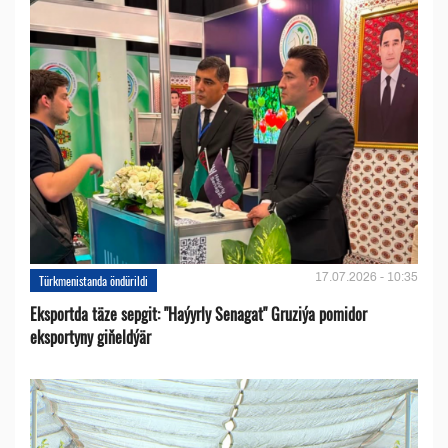
17.07.2026 - 10:35
Türkmenistanda öndürildi
Eksportda täze sepgit: "Haýyrly Senagat" Gruziýa pomidor
eksportyny giňeldýär