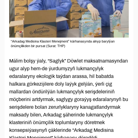
“Arkadag Medisina Klasteri Menejment” kärhanasynda alnyp barylýan
önümçilikden bir pursat (Surat: THP)
Mälim bolşy ýaly, “Saglyk” Döwlet maksatnamasyndan
ugur alyp hem-de ýurdumyzyň lukmançylyk
edaralaryny ekologik taýdan arassa, hil babatda
halkara görkezijilere doly laýyk gelýän, ýerli çig
mallardan öndürilýän lukmançylyk serişdeleriniň
möçberini artdyrmak, saglygy goraýyş edaralarynyň bu
serişdelere bolan zerurlyklaryny kanagatlandyrmak
maksady bilen, Arkadag şäherinde lukmançylyk
klasteriniň önümçilik toplumlaryny döretmek
konsepsiýasynyň çäklerinde “Arkadag Medisina
Klasteri Menejment” kärhanasy döredildi.