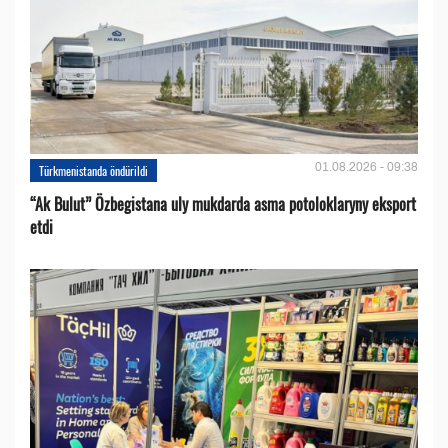
01.08.2026 - 09:38
Türkmenistanda öndürildi
“Ak Bulut” Özbegistana uly mukdarda asma potoloklaryny eksport
etdi