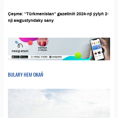
Çeşme: “Türkmenistan” gazetiniň 2024-nji ýylyň 2-
nji awgustyndaky sany
BULARY HEM OKAŇ