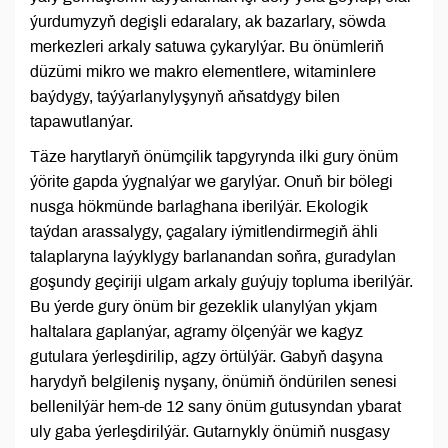
ýurdumyzyň degişli edaralary, ak bazarlary, söwda
merkezleri arkaly satuwa çykarylýar. Bu önümleriň
düzümi mikro we makro elementlere, witaminlere
baýdygy, taýýarlanylyşynyň aňsatdygy bilen
tapawutlanýar.
Täze harytlaryň önümçilik tapgyrynda ilki gury önüm
ýörite gapda ýygnalýar we garylýar. Onuň bir bölegi
nusga hökmünde barlaghana iberilýär. Ekologik
taýdan arassalygy, çagalary iýmitlendirmegiň ähli
talaplaryna laýyklygy barlanandan soňra, guradylan
goşundy geçiriji ulgam arkaly guýujy topluma iberilýär.
Bu ýerde gury önüm bir gezeklik ulanylýan ykjam
haltalara gaplanýar, agramy ölçenýär we kagyz
gutulara ýerleşdirilip, agzy örtülýär. Gabyň daşyna
harydyň belgileniş nyşany, önümiň öndürilen senesi
bellenilýär hem-de 12 sany önüm gutusyndan ybarat
uly gaba ýerleşdirilýär. Gutarnykly önümiň nusgasy