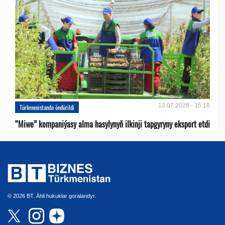
13.07.2026 - 15:18
Türkmenistanda öndürildi
“Miwe” kompaniýasy alma hasylynyň ilkinji tapgyryny eksport etdi
© 2026 BT. Ähli hukuklar goralandyr.