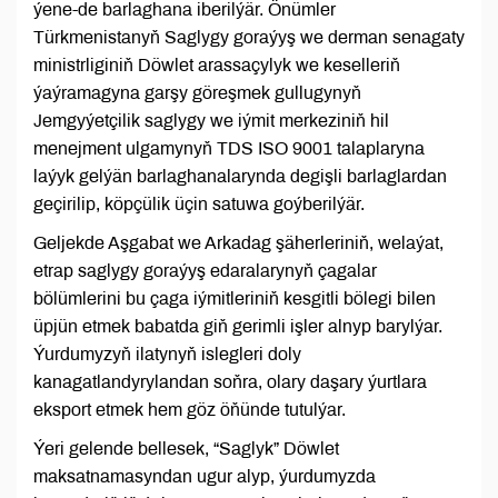
ýene-de barlaghana iberilýär. Önümler
Türkmenistanyň Saglygy goraýyş we derman senagaty
ministrliginiň Döwlet arassaçylyk we keselleriň
ýaýramagyna garşy göreşmek gullugynyň
Jemgyýetçilik saglygy we iýmit merkeziniň hil
menejment ulgamynyň TDS ISO 9001 talaplaryna
laýyk gelýän barlaghanalarynda degişli barlaglardan
geçirilip, köpçülik üçin satuwa goýberilýär.
Geljekde Aşgabat we Arkadag şäherleriniň, welaýat,
etrap saglygy goraýyş edaralarynyň çagalar
bölümlerini bu çaga iýmitleriniň kesgitli bölegi bilen
üpjün etmek babatda giň gerimli işler alnyp barylýar.
Ýurdumyzyň ilatynyň islegleri doly
kanagatlandyrylandan soňra, olary daşary ýurtlara
eksport etmek hem göz öňünde tutulýar.
Ýeri gelende bellesek, “Saglyk” Döwlet
maksatnamasyndan ugur alyp, ýurdumyzda