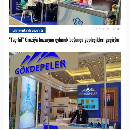
28.07.2026 - 13:42
Türkmenistanda öndürildi
“Täç hil” Gruziýa bazaryna çykmak boýunça gepleşikleri geçirýär