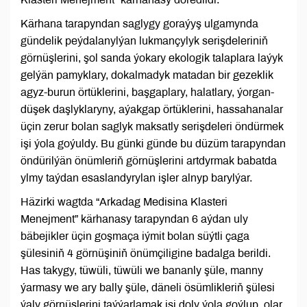
Kärhana tarapyndan saglygy goraýyş ulgamynda
gündelik peýdalanylýan lukmançylyk serişdeleriniň
görnüşlerini, şol sanda ýokary ekologik talaplara laýyk
gelýän pamyklary, dokalmadyk matadan bir gezeklik
agyz-burun örtüklerini, başgaplary, halatlary, ýorgan-
düşek daşlyklaryny, aýakgap örtüklerini, hassahanalar
üçin zerur bolan saglyk maksatly serişdeleri öndürmek
işi ýola goýuldy. Bu günki günde bu düzüm tarapyndan
öndürilýän önümleriň görnüşlerini artdyrmak babatda
ylmy taýdan esaslandyrylan işler alnyp barylýar.
Häzirki wagtda “Arkadag Medisina Klasteri
Menejment” kärhanasy tarapyndan 6 aýdan uly
bäbejikler üçin goşmaça iýmit bolan süýtli çaga
şülesiniň 4 görnüşiniň önümçiligine badalga berildi.
Has takygy, tüwüli, tüwüli we bananly şüle, manny
ýarmasy we ary bally şüle, däneli ösümlikleriň şülesi
ýaly görnüşlerini taýýarlamak işi doly ýola goýlup, olar