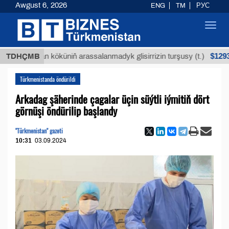
Awgust 6, 2026
ENG
TM
РУС
Toggl
navig
$12935,18
Buýan köküniň arassalanmadyk glisirrizin turşusy (t.)
TDHÇMB
Türkmenistanda öndürildi
Arkadag şäherinde çagalar üçin süýtli iýmitiň dört
görnüşi öndürilip başlandy
"Türkmenistan" gazeti
10:31
03.09.2024