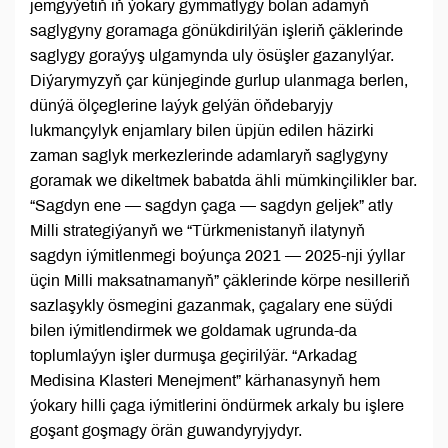
jemgyýetiň iň ýokary gymmatlygy bolan adamyň
saglygyny goramaga gönükdirilýän işleriň çäklerinde
saglygy goraýyş ulgamynda uly ösüşler gazanylýar.
Diýarymyzyň çar künjeginde gurlup ulanmaga berlen,
dünýä ölçeglerine laýyk gelýän öňdebaryjy
lukmançylyk enjamlary bilen üpjün edilen häzirki
zaman saglyk merkezlerinde adamlaryň saglygyny
goramak we dikeltmek babatda ähli mümkinçilikler bar.
“Sagdyn ene — sagdyn çaga — sagdyn geljek” atly
Milli strategiýanyň we “Türkmenistanyň ilatynyň
sagdyn iýmitlenmegi boýunça 2021 — 2025-nji ýyllar
üçin Milli maksatnamanyň” çäklerinde körpe nesilleriň
sazlaşykly ösmegini gazanmak, çagalary ene süýdi
bilen iýmitlendirmek we goldamak ugrunda-da
toplumlaýyn işler durmuşa geçirilýär. “Arkadag
Medisina Klasteri Menejment” kärhanasynyň hem
ýokary hilli çaga iýmitlerini öndürmek arkaly bu işlere
goşant goşmagy örän guwandyryjydyr.