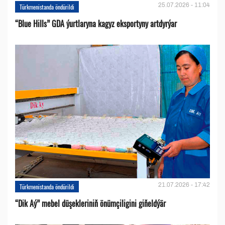
25.07.2026 - 11:04
Türkmenistanda öndürildi
“Blue Hills” GDA ýurtlaryna kagyz eksportyny artdyrýar
21.07.2026 - 17:42
Türkmenistanda öndürildi
“Dik Aý” mebel düşekleriniň önümçiligini giňeldýär